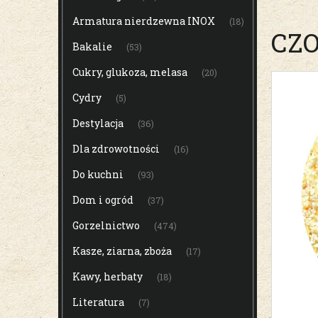
Armatura nierdzewna INOX
(18)
CZO
Bakalie
(53)
Cukry, glukoza, melasa
(20)
Cydry
(5)
Destylacja
(36)
Dla zdrowotności
(16)
Do kuchni
(93)
Dom i ogród
(37)
Gorzelnictwo
(474)
Kasze, ziarna, zboża
(17)
Kawy, herbaty
(18)
Literatura
(7)