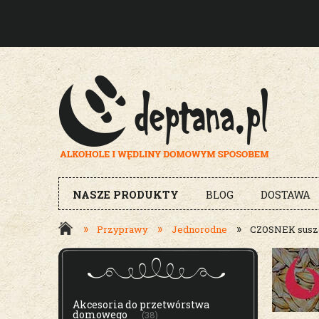
NASZE PRODUKTY
BLOG
DOSTAWA
»
»
»
Przyprawy
Jednorodne
CZOSNEK sus
MENU
Akcesoria do przetwórstwa
domowego
(38)