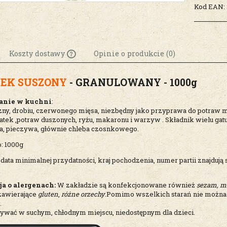
Kod EAN:
Koszty dostawy
Opinie o produkcie (0)
EK SUSZONY
- GRANULOWANY - 1000g
Cena nie zawiera
ewentualnych kosztów
anie w kuchni
:
płatności
ny, drobiu, czerwonego mięsa, niezbędny jako przyprawa do potraw mi
atek ,potraw duszonych, ryżu, makaronu i warzyw . Składnik wielu gat
ła, pieczywa, głównie chleba czosnkowego.
: 1000g
 data minimalnej przydatności, kraj pochodzenia, numer partii znajdują
ja o alergenach:
W zakładzie są konfekcjonowane również
sezam, mi
zawierające
gluten
,
różne orzechy
.Pomimo wszelkich starań nie można
.
wać w suchym, chłodnym miejscu, niedostępnym dla dzieci.