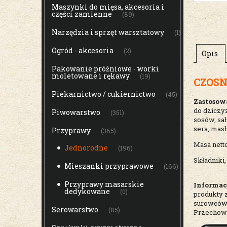
Maszynki do mięsa, akcesoria i
części zamienne
(89)
Narzędzia i sprzęt warsztatowy
(1)
Ogród - akcesoria
(2)
Opis
Pakowanie próżniowe - worki
moletowane i rękawy
(19)
CZOSN
Piekarnictwo / cukiernictwo
(45)
Zastosow
do dziczyz
Piwowarstwo
(351)
sosów, sał
sera, mas
Przyprawy
(365)
Masa netto
Jednorodne
(196)
Składniki,
Mieszanki przyprawowe
(166)
Przyprawy masarskie
Informac
dedykowane
(0)
produkty 
surowców
Serowarstwo
(85)
Przechowy