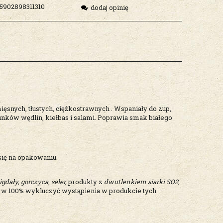
5902898311310
dodaj opinię
ęsnych, tłustych, ciężkostrawnych . Wspaniały do zup,
unków wędlin, kiełbas i salami. Poprawia smak białego
 się na opakowaniu.
gdały, gorczyca
,
seler,
produkty z
dwutlenkiem siarki SO2,
 w 100% wykluczyć wystąpienia w produkcie tych