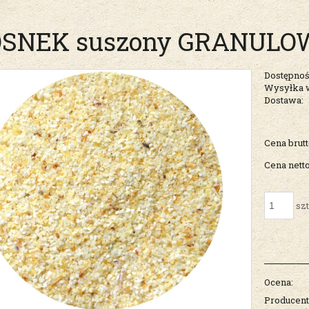
SNEK suszony GRANULO
Dostępnoś
Wysyłka 
Dostawa:
Cena nie zawiera ew
Cena brutt
kosztów płatności
Cena netto
szt
Ocena:
Producent