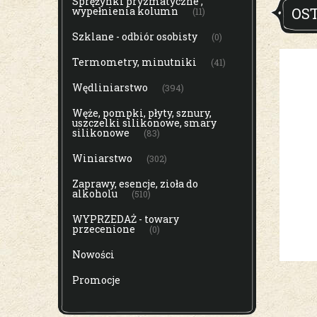
Sprężynki pryzmatyczne ,
wypełnienia kolumn
OS
(11)
Szklane - odbiór osobisty
(0)
Termometry, minutniki
(41)
Wędliniarstwo
(394)
Węże, pompki, płyty, sznury,
uszczelki silikonowe, smary
silikonowe
(83)
Winiarstwo
(302)
Zaprawy, esencje, zioła do
alkoholu
(510)
WYPRZEDAŻ - towary
przecenione
(0)
Nowości
Promocje