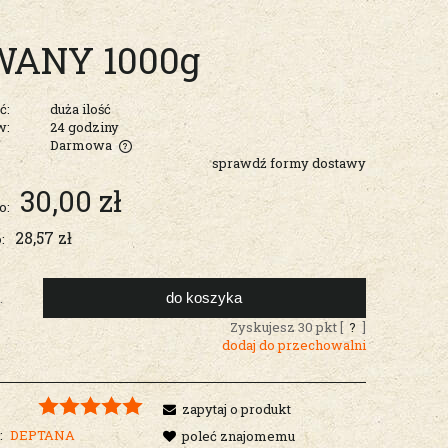
WANY 1000g
ć:
duża ilość
w:
24 godziny
Darmowa
sprawdź formy dostawy
entualnych
30,00 zł
o:
28,57 zł
:
do koszyka
.
Zyskujesz
30
pkt [
?
]
dodaj do przechowalni
zapytaj o produkt
:
DEPTANA
poleć znajomemu