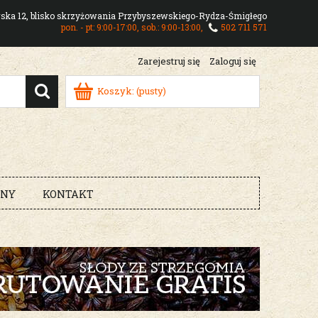
owska 12, blisko skrzyżowania Przybyszewskiego-Rydza-Śmigłego
pon. - pt: 9:00-17:00, sob.: 9:00-13:00,
502 711 571
Zarejestruj się
Zaloguj się
Koszyk:
(pusty)
RNY
KONTAKT