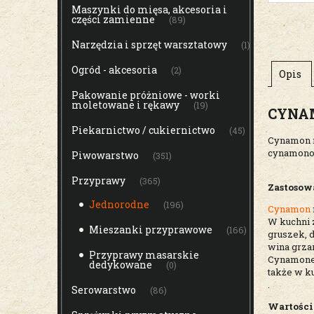
Maszynki do mięsa, akcesoria i
części zamienne
(89)
Narzędzia i sprzęt warsztatowy
(1)
Ogród - akcesoria
(2)
Opis
Pakowanie próżniowe - worki
moletowane i rękawy
(19)
CYNAM
Piekarnictwo / cukiernictwo
(45)
Cynamon m
cynamonow
Piwowarstwo
(351)
Przyprawy
(365)
Zastosow
Jednorodne
(196)
Cynamon
W kuchni z
Mieszanki przyprawowe
(166)
gruszek, 
wina grza
Przyprawy masarskie
Cynamonem
dedykowane
(0)
także w ku
.
Serowarstwo
(86)
Wartości