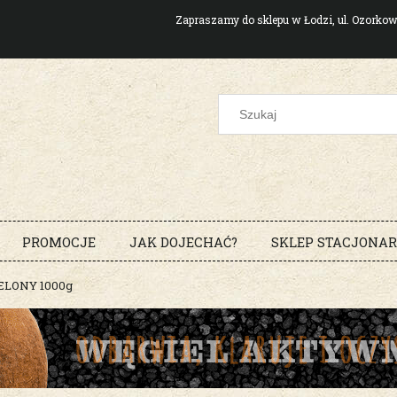
Zapraszamy do sklepu w Łodzi, ul. Ozork
PROMOCJE
JAK DOJECHAĆ?
SKLEP STACJONA
LONY 1000g