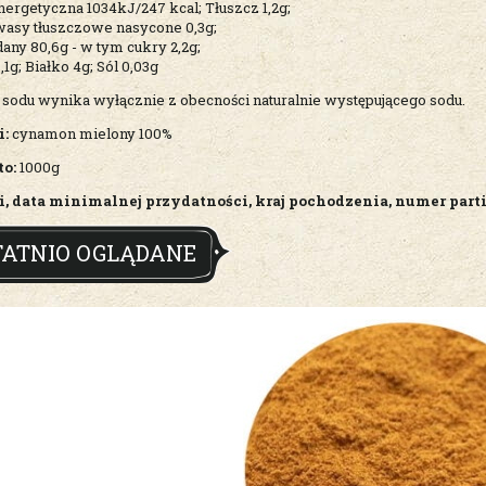
ergetyczna 1034kJ/247 kcal; Tłuszcz 1,2g;
wasy tłuszczowe nasycone 0,3g;
ny 80,6g - w tym cukry 2,2g;
,1g; Białko 4g; Sól 0,03g
 sodu wynika wyłącznie z obecności naturalnie występującego sodu.
i:
cynamon mielony 100%
to:
1000g
, data minimalnej przydatności, kraj pochodzenia, numer parti
TATNIO OGLĄDANE