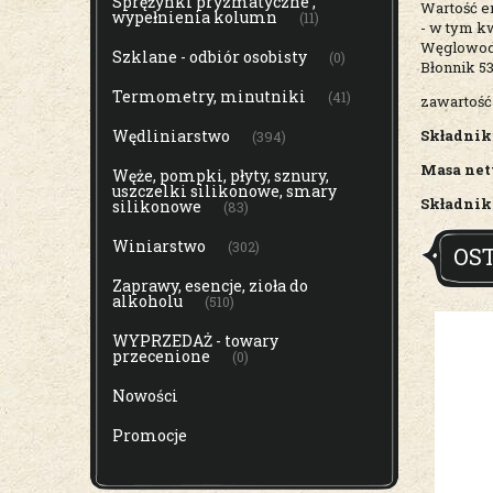
Sprężynki pryzmatyczne ,
Wartość en
wypełnienia kolumn
(11)
- w tym k
Węglowoda
Szklane - odbiór osobisty
(0)
Błonnik 53
Termometry, minutniki
(41)
zawartość
Wędliniarstwo
Składnik
(394)
Masa net
Węże, pompki, płyty, sznury,
uszczelki silikonowe, smary
Składniki
silikonowe
(83)
Winiarstwo
(302)
OS
Zaprawy, esencje, zioła do
alkoholu
(510)
WYPRZEDAŻ - towary
przecenione
(0)
Nowości
Promocje