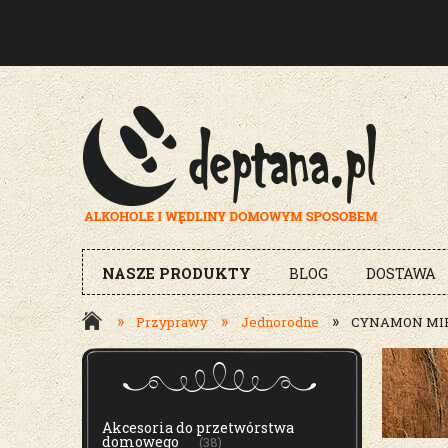
NASZE PRODUKTY
BLOG
DOSTAWA
»
»
»
Przyprawy
Jednorodne
CYNAMON MIE
MENU
Akcesoria do przetwórstwa
domowego
(38)