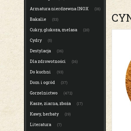
Armatura nierdzewna INOX
(18)
CY
Bakalie
(53)
Cukry, glukoza, melasa
(20)
Cydry
(5)
Destylacja
(36)
Dla zdrowotności
(16)
Do kuchni
(93)
Dom i ogród
(37)
Gorzelnictwo
(472)
Kasze, ziarna, zboża
(17)
Kawy, herbaty
(19)
Literatura
(7)