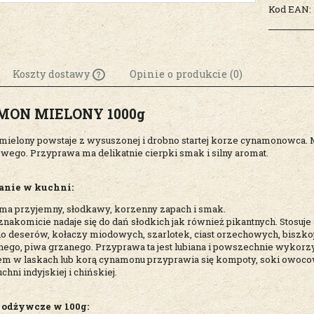
Kod EAN:
Koszty dostawy
Opinie o produkcie (0)
ON MIELONY 1000g
Cena nie zawiera
ewentualnych kosztów
ielony powstaje z wysuszonej i drobno startej korze cynamonowca. Ma
płatności
ego. Przyprawa ma delikatnie cierpki smak i silny aromat.
anie w kuchni:
ma przyjemny, słodkawy, korzenny zapach i smak.
nakomicie nadaje się do dań słodkich jak również pikantnych. Stosuje 
do deserów, kołaczy miodowych, szarlotek, ciast orzechowych, biszko
nego, piwa grzanego. Przyprawa ta jest lubiana i powszechnie wykorz
 w laskach lub korą cynamonu przyprawia się kompoty, soki owocowe
chni indyjskiej i chińskiej.
 odżywcze w 100g: