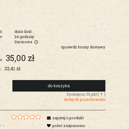
ć:
duża ilość
w:
24 godziny
Darmowa
sprawdź formy dostawy
entualnych
35,00 zł
o:
32,41 zł
:
do koszyka
.
Zyskujesz
35
pkt [
?
]
dodaj do przechowalni
zapytaj o produkt
:
-
poleć znajomemu