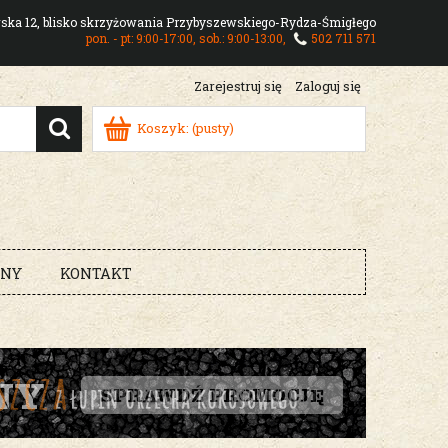
owska 12, blisko skrzyżowania Przybyszewskiego-Rydza-Śmigłego
pon. - pt: 9:00-17:00, sob.: 9:00-13:00,
502 711 571
Zarejestruj się
Zaloguj się
Koszyk:
(pusty)
RNY
KONTAKT