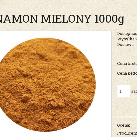
NAMON MIELONY 1000g
Dostępnoś
Wysyłka 
Dostawa:
Cena nie zawiera ew
Cena brutt
kosztów płatności
Cena netto
szt
Ocena:
Producent