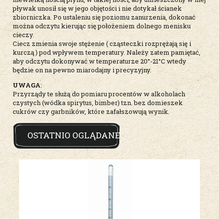
pływak unosił się w jego objętości i nie dotykał ścianek
zbiorniczka. Po ustaleniu się poziomu zanurzenia, dokonać
można odczytu kierując się położeniem dolnego menisku
cieczy.
Ciecz zmienia swoje stężenie ( cząsteczki rozprężają się i
kurczą ) pod wpływem temperatury. Należy zatem pamiętać,
aby odczytu dokonywać w temperaturze 20°-21°C wtedy
będzie on na pewno miarodajny i precyzyjny.
UWAGA
:
Przyrządy te służą do pomiaru procentów w alkoholach
czystych (wódka spirytus, bimber) tzn. bez domieszek
cukrów czy garbników, które zafałszowują wynik.
OSTATNIO OGLĄDANE