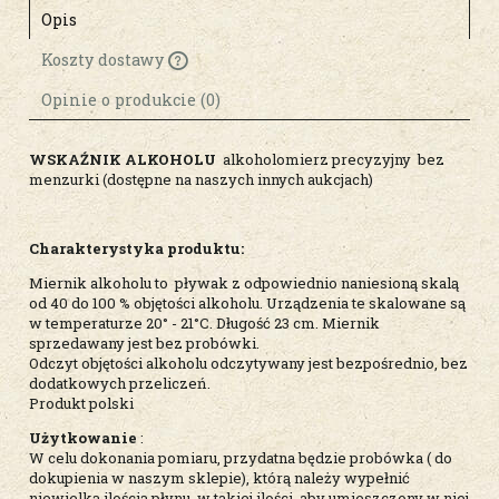
Opis
Koszty dostawy
Cena nie zawiera ewentualnych kosztów
płatności
Opinie o produkcie (0)
WSKAŹNIK ALKOHOLU
alkoholomierz precyzyjny bez
menzurki (dostępne na naszych innych aukcjach)
Charakterystyka produktu:
Miernik alkoholu to pływak z odpowiednio naniesioną skalą
od 40 do 100 % objętości alkoholu. Urządzenia te skalowane są
w temperaturze 20° - 21°C. Długość 23 cm. Miernik
sprzedawany jest bez probówki.
Odczyt objętości alkoholu odczytywany jest bezpośrednio, bez
dodatkowych przeliczeń.
Produkt polski
Użytkowanie
:
W celu dokonania pomiaru, przydatna będzie probówka ( do
dokupienia w naszym sklepie), którą należy wypełnić
niewielką ilością płynu, w takiej ilości, aby umieszczony w niej