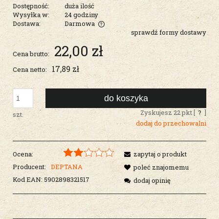
Dostępność:
duża ilość
Wysyłka w:
24 godziny
Dostawa:
Darmowa
sprawdź formy dostawy
Cena nie zawiera ewentualnych kosztów płatności
22,00 zł
Cena brutto:
17,89 zł
Cena netto:
do koszyka
Zyskujesz
22
pkt [
?
]
szt.
dodaj do przechowalni
Ocena:
zapytaj o produkt
Producent:
DEPTANA
poleć znajomemu
Kod EAN:
5902898321517
dodaj opinię