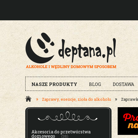
NASZE PRODUKTY
BLOG
DOSTAWA
»
»
Zaprawy, esencje, zioła do alkoholu
Zaprawk
MENU
Akcesoria do przetwórstwa
domowego
(38)