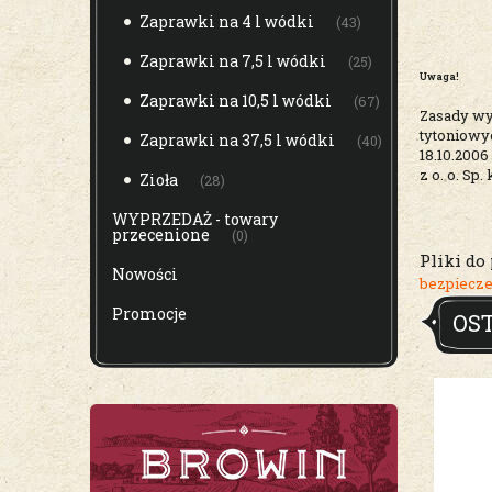
Zaprawki na 4 l wódki
(43)
Zaprawki na 7,5 l wódki
(25)
Uwaga!
Zaprawki na 10,5 l wódki
(67)
Zasady wyr
tytoniowyc
Zaprawki na 37,5 l wódki
(40)
18.10.200
z o. o. Sp
Zioła
(28)
WYPRZEDAŻ - towary
przecenione
(0)
Pliki do
Nowości
bezpiecze
Promocje
OS