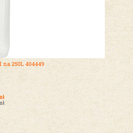
 na 250L 404449
zł
zł