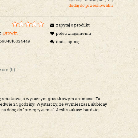
dodaj do przechowalni
zapytaj o produkt
:
Browin
poleć znajomemu
5904816024449
dodaj opinię
cie (0)
osztów
ncję smakową o wyraźnym gruszkowym aromacie! Ta
edwie 24 godziny! Wystarczy, że wymieszasz ulubiony
na dobę do "przegryzienia". Jeśli szukasz bardziej