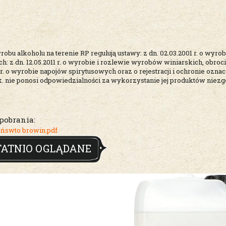
obu alkoholu na terenie RP regulują ustawy: z dn. 02.03.2001 r. o w
h: z dn. 12.05.2011 r. o wyrobie i rozlewie wyrobów winiarskich, obroc
6 r. o wyrobie napojów spirytusowych oraz o rejestracji i ochronie o
. k. nie ponosi odpowiedzialności za wykorzystanie jej produktów nie
 pobrania:
ńswto browin.pdf
TATNIO OGLĄDANE