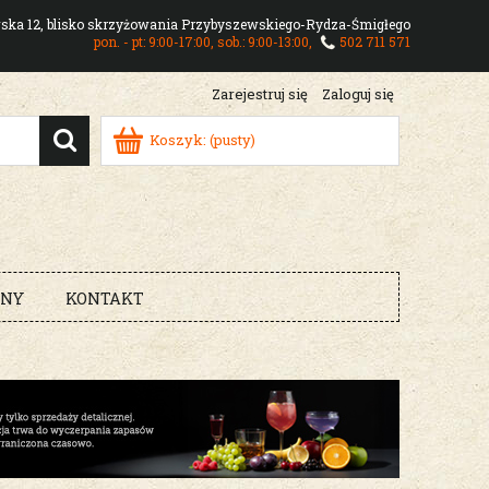
owska 12, blisko skrzyżowania Przybyszewskiego-Rydza-Śmigłego
pon. - pt: 9:00-17:00, sob.: 9:00-13:00,
502 711 571
Zarejestruj się
Zaloguj się
Koszyk:
(pusty)
RNY
KONTAKT