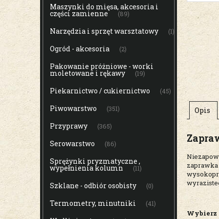
Maszynki do mięsa, akcesoria i
części zamienne
(89)
Narzędzia i sprzęt warsztatowy
(1)
Ogród - akcesoria
(2)
Pakowanie próżniowe - worki
moletowane i rękawy
(19)
Piekarnictwo / cukiernictwo
(45)
Piwowarstwo
(351)
Opis
Przyprawy
(365)
Zapra
Serowarstwo
(86)
Niezapowi
Sprężynki pryzmatyczne ,
zaprawka 
wypełnienia kolumn
(11)
wysokoproc
wyraziste
Szklane - odbiór osobisty
(0)
Termometry, minutniki
(41)
Wybierz e