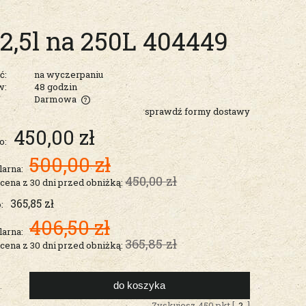
5l na 250L 404449
ć:
na wyczerpaniu
w:
48 godzin
Darmowa
sprawdź formy dostawy
entualnych
450,00 zł
o:
500,00 zł
larna:
450,00 zł
 cena z 30 dni przed obniżką:
365,85 zł
:
406,50 zł
larna:
365,85 zł
 cena z 30 dni przed obniżką:
do koszyka
.
Zyskujesz
450
pkt [
?
]