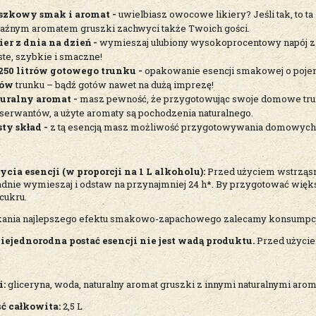
szkowy smak i aromat -
uwielbiasz owocowe likiery? Jeśli tak, to t
aźnym aromatem gruszki zachwyci także Twoich gości.
ier z dnia na dzień -
wymieszaj ulubiony wysokoprocentowy napój z es
ste, szybkie i smaczne!
250 litrów gotowego trunku -
opakowanie esencji smakowej o poj
rów
trunku – bądź gotów nawet na dużą imprezę!
uralny aromat -
masz pewność, że przygotowując swoje domowe trunk
serwantów, a użyte aromaty są pochodzenia naturalnego.
sty skład -
z tą esencją masz możliwość przygotowywania domowych 
ycia esencji (w proporcji na 1 L alkoholu):
Przed użyciem wstrząsnąć
adnie wymieszaj i odstaw na przynajmniej 24 h*. By przygotować większą
 cukru.
kania najlepszego efektu smakowo-zapachowego zalecamy konsumpcję 
ejednorodna postać esencji nie jest wadą produktu.
Przed użycie
i:
gliceryna, woda, naturalny aromat gruszki z innymi naturalnymi aro
ć całkowita:
2,5 L