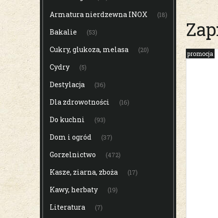
Armatura nierdzewna INOX
(18)
Zap
Bakalie
(53)
Cukry, glukoza, melasa
(20)
promocja
Cydry
(5)
Destylacja
(36)
Dla zdrowotności
(16)
Do kuchni
(93)
Dom i ogród
(37)
Gorzelnictwo
(472)
Kasze, ziarna, zboża
(17)
Kawy, herbaty
(19)
Literatura
(7)