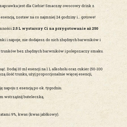
a zaprawka jest dla Ciebie! Smaczny owocowy drink z
encją, zostaw na co najmniej 24 godziny i... gotowe!
emności
2.5 L wystarczy Ci na przygotowanie aż 250
i i napoje, nie dodajesz do nich zbędnych barwników i
trunków bez zbędnych barwników i polepszaczy smaku.
. Dodaj 10 ml esencji na 1 L alkoholu oraz cukier (50-100
 ilość trunku, użyj proporcjonalnie więcej esencji,
napoju z esencją po ok. tygodniu.
m wstrząśnij buteleczką.
matami 9%, kwas (kwas jabłkowy).