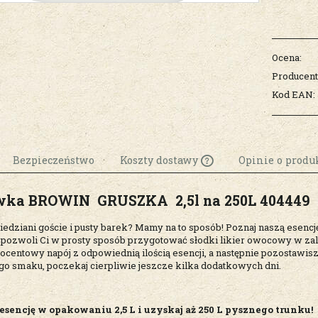
Ocena:
Producent
Kod EAN:
Bezpieczeństwo
Koszty dostawy
Opinie o produk
wka BROWIN GRUSZKA 2,5l na 250L 404449
Cena nie zawiera
ewentualnych k
edziani goście i pusty barek? Mamy na to sposób! Poznaj naszą ese
płatności
pozwoli Ci w prosty sposób przygotować słodki likier owocowy w zal
entowy napój z odpowiednią ilością esencji, a następnie pozostawisz 
go smaku, poczekaj cierpliwie jeszcze kilka dodatkowych dni.
sencję w opakowaniu 2,5 L i uzyskaj aż 250 L pysznego trunku!