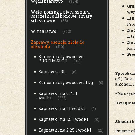
Wędliniarstwo
(394)
Gru
Węże, pompki, płyty, sznury,
wyr
uszczelki silikonowe, smary
Lik
silikonowe
(83)
Pro
Na 
Winiarstwo
(302)
lit
Zaprawy, esencje, zioła do
Nat
alkoholu
(510)
kon
Pro
Koncentraty owocowe
PROFIMATOR
(36)
Zaprawka 5L
(8)
Sposób uż
g/L). Dokł
Koncentraty owocowe 1kg
(0)
alkoholu i
Zaprawki na 0,75 l
*Dla uzys
wódki
(225)
Uwaga! Ni
Zaprawki na 1 l wódki
(0)
Zaprawki na 1,5 l wódki
(8)
Składnik
Zaprawki na 2,25 l wódki
(21)
Pojemnoś