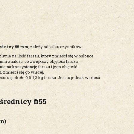
średnicy 55 mm
, zależy od kilku czynników:
łynie na ilość farszu, który zmieści się w osłonce.
im znaleźć, co zwiększy objętość farszu.
ie na konsystencję farszu i jego objętość.
, zmieści się go więcej.
i się około 0,6-1,2 kg farszu. Jest to jednak wartość
średnicy fi55
m)