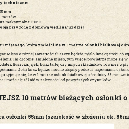
y techniczne:
 55 mm
10 metrów
ra maksymalna: 100°C
woją przygodę z domową wędliną już dziś!
szu mięsnego, która zmieści się w 1 metrze osłonki białkowej o 
sa: Mięso o różnej zawartości tłuszczu będzie miało inną gęstość, co wp
lenia: Im drobniej zmielone mięso, tym więcej powietrza może się w n
odatek tłuszczu, jajek, bułki tartej czy innych składników również wpłyn
ełniania: Jeśli farsz będzie mocno ubijany podczas napełniania osłonki
przyjmuje się, że w 1 metrze osłonki białkowej o średnicy 55 mm zmieśc
jna i może się różnić w zależności od powyższych czynników.
JSZ 10 metrów bieżących osłonki o 
ca osłonki 55mm (szerokość w złożeniu ok. 86m