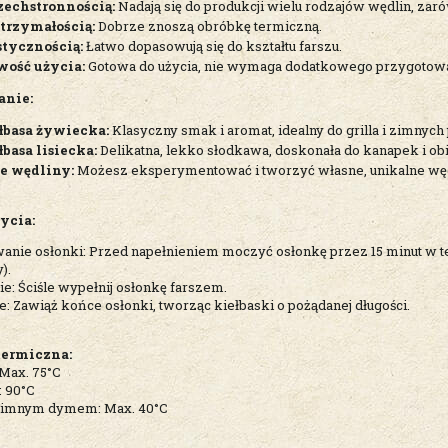
echstronnością:
Nadają się do produkcji wielu rodzajów wędlin, zar
rzymałością:
Dobrze znoszą obróbkę termiczną.
stycznością:
Łatwo dopasowują się do kształtu farszu.
wość użycia:
Gotowa do użycia, nie wymaga dodatkowego przygotowa
anie:
łbasa żywiecka:
Klasyczny smak i aromat, idealny do grilla i zimnyc
łbasa lisiecka:
Delikatna, lekko słodkawa, doskonała do kanapek i ob
e wędliny:
Możesz eksperymentować i tworzyć własne, unikalne węd
ycia:
anie osłonki: Przed napełnieniem moczyć osłonkę przez 15 minut w te
).
e: Ściśle wypełnij osłonkę farszem.
: Zawiąż końce osłonki, tworząc kiełbaski o pożądanej długości.
termiczna:
 Max. 75°C
 90°C
zimnym dymem: Max. 40°C