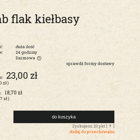
 flak kiełbasy
ć:
duża ilość
w:
24 godziny
Darmowa
sprawdź formy dostawy
entualnych
23,00 zł
o:
0 zł
)
18,70 zł
:
87 zł
)
do koszyka
.
Zyskujesz
23
pkt [
?
]
dodaj do przechowalni