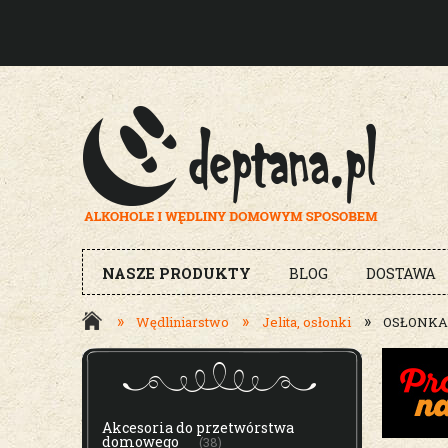
NASZE PRODUKTY
BLOG
DOSTAWA
»
»
»
Wędliniarstwo
Jelita, osłonki
OSŁONKA 
MENU
Akcesoria do przetwórstwa
domowego
(38)