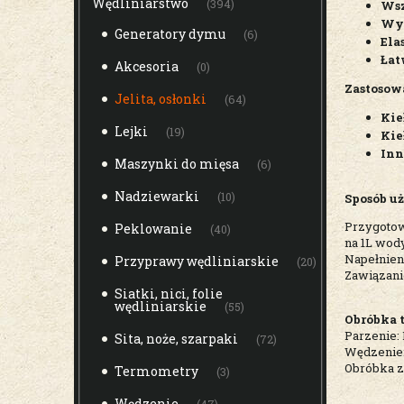
Wędliniarstwo
(394)
Wsz
Wyt
Generatory dymu
(6)
Ela
Łat
Akcesoria
(0)
Zastosow
Jelita, osłonki
(64)
Kie
Lejki
(19)
Kie
Inn
Maszynki do mięsa
(6)
Nadziewarki
(10)
Sposób uż
Przygotow
Peklowanie
(40)
na 1L wody
Napełnieni
Przyprawy wędliniarskie
(20)
Zawiązanie
Siatki, nici, folie
wędliniarskie
(55)
Obróbka 
Parzenie:
Sita, noże, szarpaki
(72)
Wędzenie:
Obróbka 
Termometry
(3)
Wędzenie