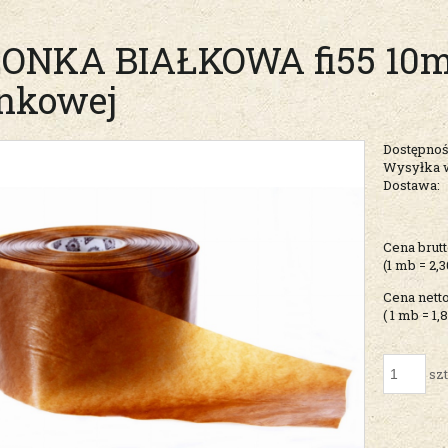
ONKA BIAŁKOWA fi55 10mb
nkowej
Dostępnoś
Wysyłka 
Dostawa:
Cena nie zawiera ew
Cena brutt
kosztów płatności
(1
mb
=
2,3
Cena netto
( 1
mb
=
1,
szt