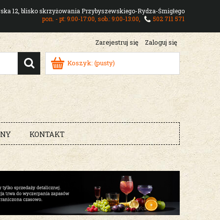
owska 12, blisko skrzyżowania Przybyszewskiego-Rydza-Śmigłego
pon. - pt: 9:00-17:00, sob.: 9:00-13:00,
502 711 571
Zarejestruj się
Zaloguj się
Koszyk:
(pusty)
RNY
KONTAKT