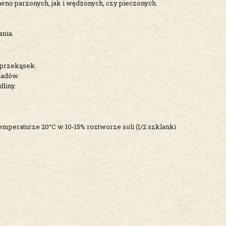
ówno parzonych, jak i wędzonych, czy pieczonych.
nia.
h przekąsek.
iadów.
liny.
mperaturze 20°C w 10-15% roztworze soli (1/2 szklanki