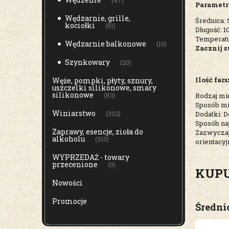
(47)
Parametr
Wędzarnie, grille,
Średnica:
kociołki
(51)
Długość: 
Temperatu
Wędzarnie balkonowe
(10)
Zacznij s
Szynkowary
(20)
Ilość far
Węże, pompki, płyty, sznury,
uszczelki silikonowe, smary
silikonowe
(83)
Rodzaj mię
Sposób mie
Winiarstwo
(302)
Dodatki: D
Sposób nap
Zaprawy, esencje, zioła do
Zazwyczaj 
alkoholu
(510)
orientacy
WYPRZEDAŻ - towary
przecenione
(0)
KUPUE
Nowości
Promocje
Średni