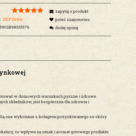
zapytaj o produkt
:
DEPTANA
poleć znajomemu
5902898335576
dodaj opinię
zynkowej
rzygotować w domowych warunkach pyszne i zdrowe
ych składników, jest bezpieczna dla zdrowia i
h. Są one wykonane z kolagenu pozyskiwanego ze skóry
tekstury, co wpływa na smak i aromat gotowego produktu.