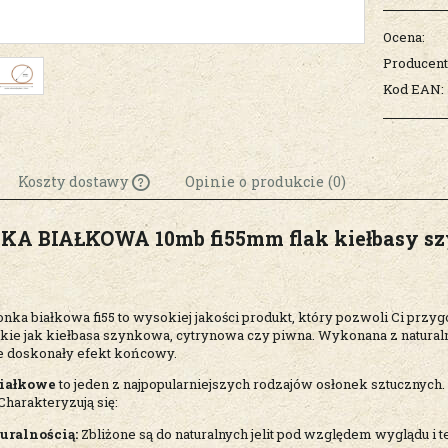
Ocena:
Producent
Kod EAN:
Koszty dostawy
Opinie o produkcie (0)
KA BIAŁKOWA 10mb fi55mm flak kiełbasy s
Cena nie zawiera
ewentualnych kosztów
płatności
onka białkowa fi55 to wysokiej jakości produkt, który pozwoli Ci p
akie jak kiełbasa szynkowa, cytrynowa czy piwna. Wykonana z naturaln
e doskonały efekt końcowy.
białkowe
to jeden z najpopularniejszych rodzajów osłonek sztucznyc
Charakteryzują się:
uralnością:
Zbliżone są do naturalnych jelit pod względem wyglądu i 