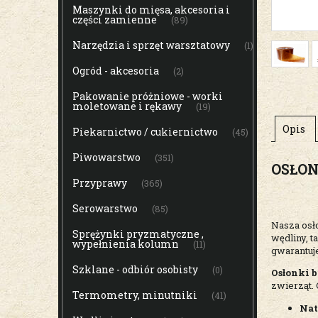
Maszynki do mięsa, akcesoria i
części zamienne
(89)
Narzędzia i sprzęt warsztatowy
(1)
Ogród - akcesoria
(2)
Pakowanie próżniowe - worki
moletowane i rękawy
(19)
Opis
Piekarnictwo / cukiernictwo
(45)
Piwowarstwo
(351)
OSŁON
Przyprawy
(365)
Serowarstwo
(85)
Nasza osł
Sprężynki pryzmatyczne ,
wędliny, t
wypełnienia kolumn
(11)
gwarantuj
Szklane - odbiór osobisty
(0)
Osłonki 
zwierząt. 
Termometry, minutniki
(41)
Nat