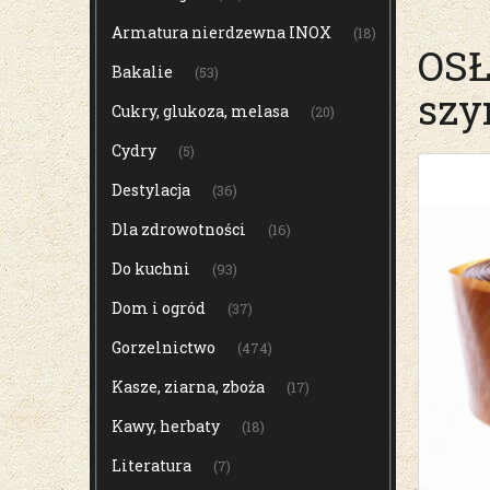
Armatura nierdzewna INOX
(18)
OSŁ
Bakalie
(53)
szy
Cukry, glukoza, melasa
(20)
Cydry
(5)
Destylacja
(36)
Dla zdrowotności
(16)
Do kuchni
(93)
Dom i ogród
(37)
Gorzelnictwo
(474)
Kasze, ziarna, zboża
(17)
Kawy, herbaty
(18)
Literatura
(7)