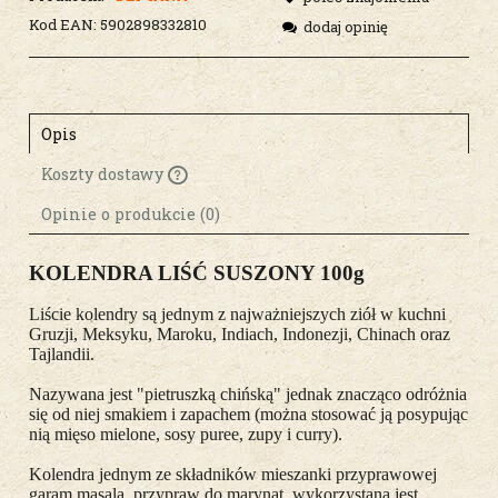
Kod EAN:
5902898332810
dodaj opinię
Opis
Koszty dostawy
Cena nie zawiera ewentualnych kosztów
płatności
Opinie o produkcie (0)
KOLENDRA LIŚĆ SUSZONY 100g
Liście kolendry są jednym z najważniejszych ziół w kuchni
Gruzji, Meksyku, Maroku, Indiach, Indonezji, Chinach oraz
Tajlandii.
Nazywana jest "pietruszką chińską" jednak znacząco odróżnia
się od niej smakiem i zapachem (można stosować ją posypując
nią mięso mielone, sosy puree, zupy i curry).
Kolendra jednym ze składników mieszanki przyprawowej
garam masala, przypraw do marynat, wykorzystana jest