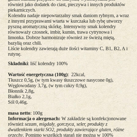
również jako dodatek do ciast, pieczywa i innych produktów
piekarniczych.
Kolendra nadaje niepowtarzalny smak daniom rybnym, a wraz
z innymi przyprawami wtarta w kurczaka lub rybę utworzy
pyszną aromatyczną skórkę. Intensywny smak kolendry
równoważy czosnek, imbir, kumin, trawa cytrynowa i
limonka. Dobrze harmonizuje również ze świeżą miętą,
bazylią oraz chili.
Liście kolendry zawierają duże ilości witaminy C, B1, B2, A i
rutynę.
Składniki
: liść kolendry 100%
Wartość energetyczna (100g)
: 22kcal,
Tłuszcz 0,5g, (w tym kwasy tłuszczowe nasycone 0g),
Węglowodany 3,7g, (w tym cukry 0,9g),
Błonnik 2,8g,
Białko 2,1g,
Sól 0,46g.
masa netto
: 100g
Informacja o alergenach:
W zakładzie są konfekcjonowane
również
sezam, migdały, gorczyca, seler, produkty z
dwutlenkiem siarki SO2, produkty zawierające gluten, różne
orzechy
. Pomimo wszelkich starań nie można w 100%