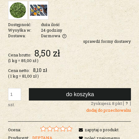
Dostępność:
duża ilość
Wysyłka w:
24 godziny
Dostawa:
Darmowa
sprawdź formy dostawy
Cena nie zawiera ewentualnych kosztów płatności
8,50 zł
Cena brutto:
(1
kg
=
85,00 zł
)
8,10 zł
Cena netto:
( 1
kg
=
81,00 zł
)
do koszyka
Zyskujesz
8
pkt [
?
]
szt.
dodaj do przechowalni
Ocena:
zapytaj o produkt
Producent:
DEPTANA
poleć znajomemu