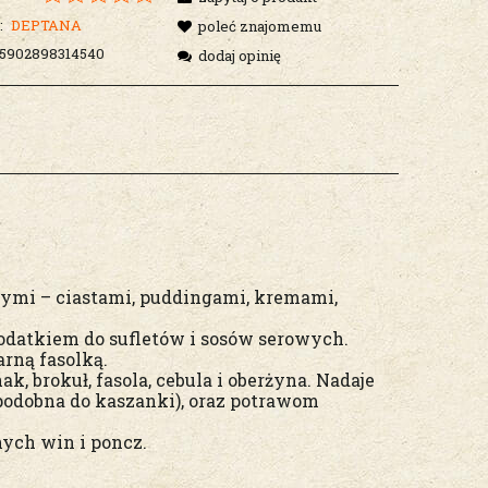
:
DEPTANA
poleć znajomemu
5902898314540
dodaj opinię
rymi – ciastami, puddingami, kremami,
odatkiem do sufletów i sosów serowych.
rną fasolką.
k, brokuł, fasola, cebula i oberżyna. Nadaje
 podobna do kaszanki), oraz potrawom
nych win i poncz.