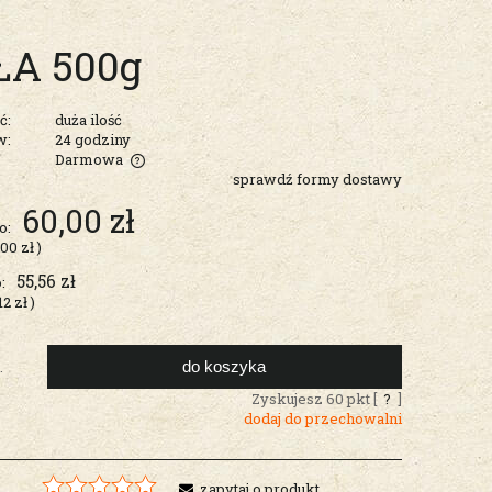
A 500g
ć:
duża ilość
w:
24 godziny
Darmowa
sprawdź formy dostawy
entualnych
60,00 zł
o:
,00 zł
)
55,56 zł
:
,12 zł
)
do koszyka
.
Zyskujesz
60
pkt [
?
]
dodaj do przechowalni
zapytaj o produkt