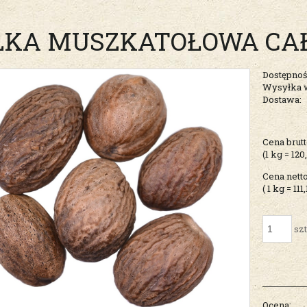
ŁKA MUSZKATOŁOWA CAŁ
Dostępnoś
Wysyłka 
Dostawa:
Cena nie zawiera ew
Cena brutt
kosztów płatności
(1
kg
=
120
Cena netto
( 1
kg
=
111
szt
Ocena: