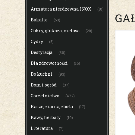
Armatura nierdzewna INOX
(18)
GA
Bakalie
(53)
Cukry, glukoza, melasa
(20)
Cydry
(5)
Destylacja
(36)
Dla zdrowotności
(16)
Do kuchni
(93)
Dom i ogród
(37)
Gorzelnictwo
(472)
Kasze, ziarna, zboża
(17)
Kawy, herbaty
(19)
Literatura
(7)