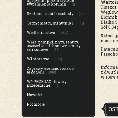
Sprężynki pryzmatyczne ,
Wartość
wypełnienia kolumn
(11)
Tłuszcz
Węglowo
Szklane - odbiór osobisty
(0)
Błonnik 
Białko 5
Termometry, minutniki
(41)
Sól 0,04
Wędliniarstwo
(394)
Skład
: 
masa ne
Węże, pompki, płyty, sznury,
uszczelki silikonowe, smary
Data mi
silikonowe
(83)
Przecho
Winiarstwo
(302)
Informa
Zaprawy, esencje, zioła do
z dwutl
alkoholu
(510)
w 100% 
WYPRZEDAŻ - towary
przecenione
(0)
Nowości
Promocje
OS