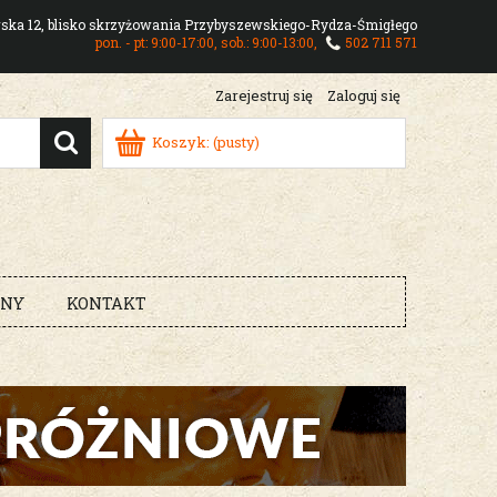
owska 12, blisko skrzyżowania Przybyszewskiego-Rydza-Śmigłego
pon. - pt: 9:00-17:00, sob.: 9:00-13:00,
502 711 571
Zarejestruj się
Zaloguj się
Koszyk:
(pusty)
RNY
KONTAKT