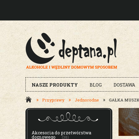
NASZE PRODUKTY
BLOG
DOSTAWA
»
»
»
Przyprawy
Jednorodne
GAŁKA MUSZK
MENU
Akcesoria do przetwórstwa
domowego
(38)