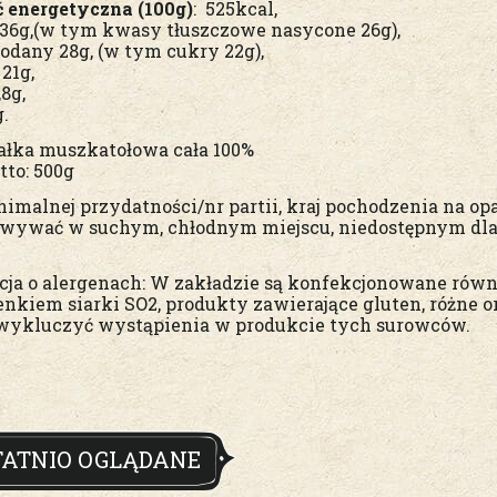
 energetyczna (100g)
: 525kcal,
 36g,(w tym kwasy tłuszczowe nasycone 26g),
dany 28g, (w tym cukry 22g),
21g,
,8g,
g.
gałka muszkatołowa cała 100%
tto: 500g
nimalnej przydatności/nr partii, kraj pochodzenia na o
wywać w suchym, chłodnym miejscu, niedostępnym dla 
cja o alergenach: W zakładzie są konfekcjonowane równi
enkiem siarki SO2, produkty zawierające gluten, różne
wykluczyć wystąpienia w produkcie tych surowców.
TATNIO OGLĄDANE