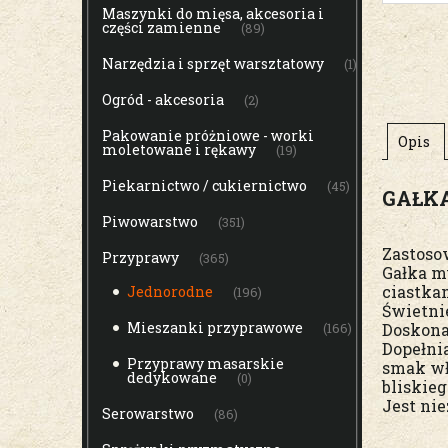
Maszynki do mięsa, akcesoria i
części zamienne
(89)
Narzędzia i sprzęt warsztatowy
(1)
Ogród - akcesoria
(2)
Pakowanie próżniowe - worki
Opis
moletowane i rękawy
(19)
Piekarnictwo / cukiernictwo
(45)
GAŁK
Piwowarstwo
(351)
Zastoso
Przyprawy
(365)
Gałka m
ciastka
Jednorodne
(196)
Świetni
Mieszanki przyprawowe
Doskona
(166)
Dopełnia
Przyprawy masarskie
smak wł
dedykowane
(0)
bliskieg
Jest ni
Serowarstwo
(86)