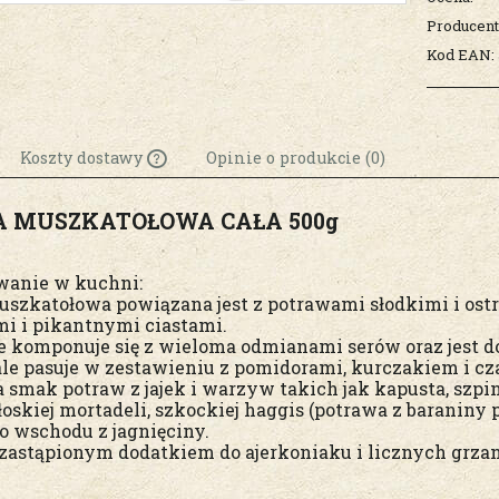
Producent
Kod EAN:
Koszty dostawy
Opinie o produkcie (0)
A MUSZKATOŁOWA CAŁA 500g
Cena nie zawiera
ewentualnych kosztów
płatności
wanie w kuchni:
uszkatołowa powiązana jest z potrawami słodkimi i ost
mi i pikantnymi ciastami.
e komponuje się z wieloma odmianami serów oraz jest d
le pasuje w zestawieniu z pomidorami, kurczakiem i cza
 smak potraw z jajek i warzyw takich jak kapusta, szpina
oskiej mortadeli, szkockiej haggis (potrawa z baraniny
o wschodu z jagnięciny.
ezastąpionym dodatkiem do ajerkoniaku i licznych grza