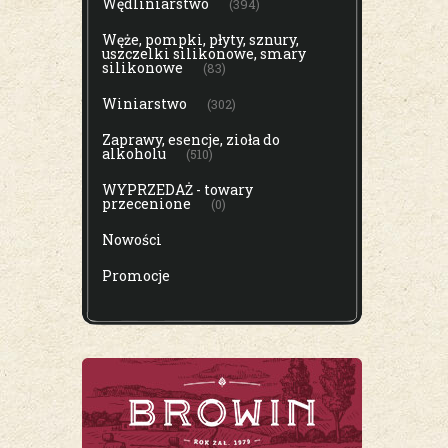
Wędliniarstwo
(394)
Węże, pompki, płyty, sznury,
uszczelki silikonowe, smary
silikonowe
(83)
Winiarstwo
(302)
Zaprawy, esencje, zioła do
alkoholu
(510)
WYPRZEDAŻ - towary
przecenione
(0)
Nowości
Promocje