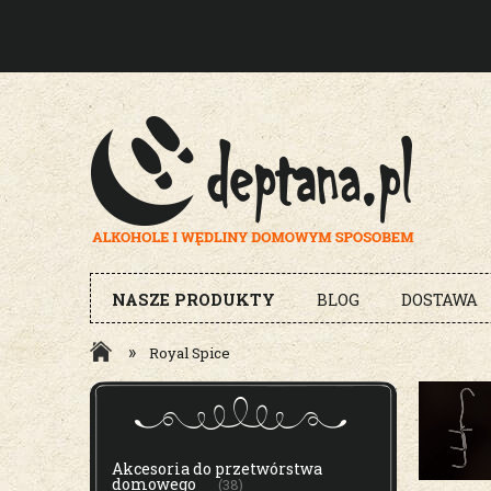
NASZE PRODUKTY
BLOG
DOSTAWA
»
Royal Spice
MENU
Akcesoria do przetwórstwa
domowego
(38)