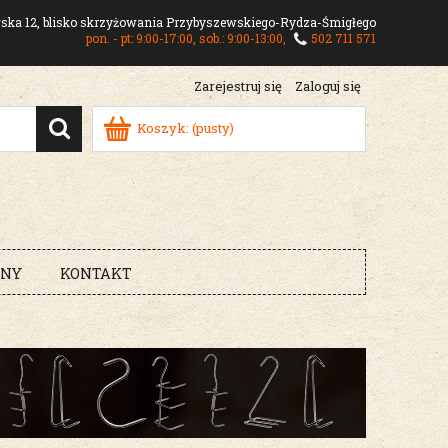
owska 12, blisko skrzyżowania Przybyszewskiego-Rydza-Śmigłego
pon. - pt: 9:00-17:00, sob.: 9:00-13:00,
502 711 571
Zarejestruj się
Zaloguj się
Koszyk:
(pusty)
RNY
KONTAKT