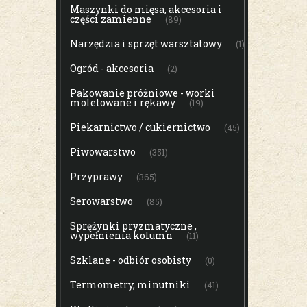
Maszynki do mięsa, akcesoria i
części zamienne
(89)
Narzędzia i sprzęt warsztatowy
(1)
Ogród - akcesoria
(2)
Pakowanie próżniowe - worki
moletowane i rękawy
(19)
Piekarnictwo / cukiernictwo
(45)
Piwowarstwo
(351)
Przyprawy
(365)
Serowarstwo
(85)
Sprężynki pryzmatyczne ,
wypełnienia kolumn
(11)
Szklane - odbiór osobisty
(0)
Termometry, minutniki
(41)