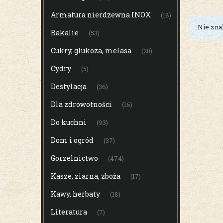
Armatura nierdzewna INOX
(18)
Nie zna
Bakalie
(53)
Cukry, glukoza, melasa
(20)
Cydry
(5)
Destylacja
(36)
Dla zdrowotności
(16)
Do kuchni
(93)
Dom i ogród
(37)
Gorzelnictwo
(474)
Kasze, ziarna, zboża
(17)
Kawy, herbaty
(18)
Literatura
(7)