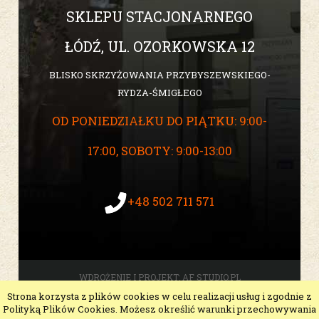
SKLEPU STACJONARNEGO
ŁÓDŹ, UL. OZORKOWSKA 12
BLISKO SKRZYŻOWANIA PRZYBYSZEWSKIEGO-
RYDZA-ŚMIGŁEGO
OD PONIEDZIAŁKU DO PIĄTKU: 9:00-
17:00, SOBOTY: 9:00-13:00
+48 502 711 571
WDROŻENIE I PROJEKT:
AF STUDIO.PL
Strona korzysta z plików cookies w celu realizacji usług i zgodnie z
pokaż pełną wersję strony
Polityką Plików Cookies. Możesz określić warunki przechowywania