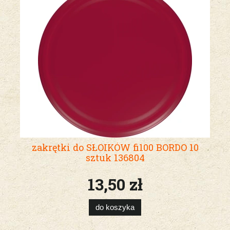
zakrętki do SŁOIKÓW fi100 BORDO 10
sztuk 136804
13,50 zł
do koszyka