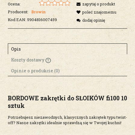
Ocena:
zapytaj o produkt
Producent:
Browin
poleć znajomemu
Kod EAN:
5904816007459
dodaj opinię
Opis
Koszty dostawy
Cena nie zawiera ewentualnych kosztów
płatności
Opinie o produkcie (0)
BORDOWE zakrętki do SŁOIKÓW fi100 10
sztuk
Potrzebujesz niezawodnych, klasycznych zakrętek typu twist-
off? Nasze zakrętki idealnie sprawdzą się w Twojej kuchni!