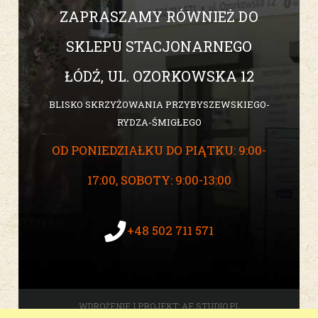
ZAPRASZAMY RÓWNIEŻ DO
SKLEPU STACJONARNEGO
ŁÓDŹ, UL. OZORKOWSKA 12
BLISKO SKRZYŻOWANIA PRZYBYSZEWSKIEGO-
RYDZA-ŚMIGŁEGO
OD PONIEDZIAŁKU DO PIĄTKU: 9:00-
17:00, SOBOTY: 9:00-13:00
+48 502 711 571
WDROŻENIE I PROJEKT:
AF STUDIO.PL