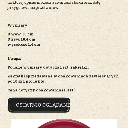
na której opisać możesz zawartość słoika oraz datę
przygotowania przetworów.
Wymiary:
Ø wew. 10 cm
Ø zew. 10,4 cm
wysokość 1,4 cm
Uwaga!
Podane wymiary dotyczą 1 szt. zakrętki.
Zakrętki sprzedawane w opakowaniach zawierających
po 10 szt. produktu.
Cena dotyczy opakowania (10szt.).
OSTATNIO OGLĄDANE