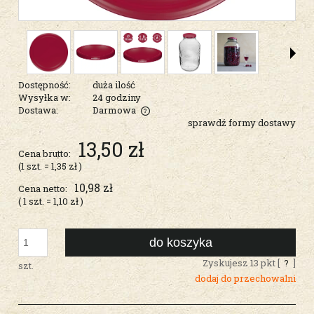
Dostępność:
duża ilość
Wysyłka w:
24 godziny
Dostawa:
Darmowa
sprawdź formy dostawy
Cena nie zawiera ewentualnych kosztów płatności
13,50 zł
Cena brutto:
(1
szt.
=
1,35 zł
)
10,98 zł
Cena netto:
( 1
szt.
=
1,10 zł
)
do koszyka
Zyskujesz
13
pkt [
?
]
szt.
dodaj do przechowalni