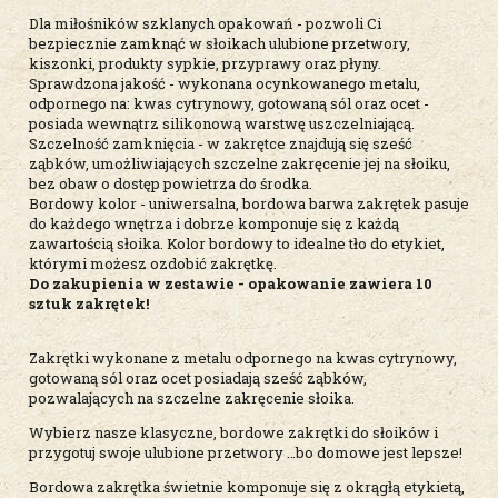
Dla miłośników szklanych opakowań - pozwoli Ci
bezpiecznie zamknąć w słoikach ulubione przetwory,
kiszonki, produkty sypkie, przyprawy oraz płyny.
Sprawdzona jakość - wykonana ocynkowanego metalu,
odpornego na: kwas cytrynowy, gotowaną sól oraz ocet -
posiada wewnątrz silikonową warstwę uszczelniającą.
Szczelność zamknięcia - w zakrętce znajdują się sześć
ząbków, umożliwiających szczelne zakręcenie jej na słoiku,
bez obaw o dostęp powietrza do środka.
Bordowy kolor - uniwersalna, bordowa barwa zakrętek pasuje
do każdego wnętrza i dobrze komponuje się z każdą
zawartością słoika. Kolor bordowy to idealne tło do etykiet,
którymi możesz ozdobić zakrętkę.
Do zakupienia w zestawie - opakowanie zawiera 10
sztuk zakrętek!
Zakrętki wykonane z metalu odpornego na kwas cytrynowy,
gotowaną sól oraz ocet posiadają sześć ząbków,
pozwalających na szczelne zakręcenie słoika.
Wybierz nasze klasyczne, bordowe zakrętki do słoików i
przygotuj swoje ulubione przetwory …bo domowe jest lepsze!
Bordowa zakrętka świetnie komponuje się z okrągłą etykietą,