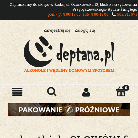
Zapraszamy do sklepu w Łodzi, ul. Ozorkowska 12, blisko skrzyżowania
Przybyszewskiego-Rydza-Śmigłego
pon. - pt: 9:00-17:00, sob.: 9:00-13:00,
502 711 571
Zarejestruj się
Zaloguj się