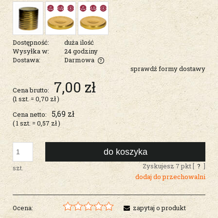
Dostępność:
duża ilość
Wysyłka w:
24 godziny
Dostawa:
Darmowa
sprawdź formy dostawy
Cena nie zawiera ewentualnych kosztów płatności
7,00 zł
Cena brutto:
(1
szt.
=
0,70 zł
)
5,69 zł
Cena netto:
( 1
szt.
=
0,57 zł
)
do koszyka
Zyskujesz
7
pkt [
?
]
szt.
dodaj do przechowalni
Ocena:
zapytaj o produkt