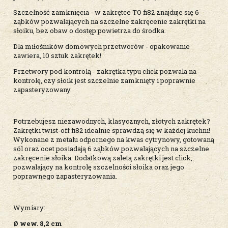
Szczelność zamknięcia - w zakrętce TO fi82 znajduje się 6
ząbków pozwalających na szczelne zakręcenie zakrętki na
słoiku, bez obaw o dostęp powietrza do środka.
Dla miłośników domowych przetworów - opakowanie
zawiera, 10 sztuk zakrętek!
Przetwory pod kontrolą - zakrętka typu click pozwala na
kontrolę, czy słoik jest szczelnie zamknięty i poprawnie
zapasteryzowany.
Potrzebujesz niezawodnych, klasycznych, złotych zakrętek?
Zakrętki twist-off fi82 idealnie sprawdzą się w każdej kuchni!
Wykonane z metalu odpornego na kwas cytrynowy, gotowaną
sól oraz ocet posiadają 6 ząbków pozwalających na szczelne
zakręcenie słoika. Dodatkową zaletą zakrętki jest click,
pozwalający na kontrolę szczelności słoika oraz jego
poprawnego zapasteryzowania.
Wymiary:
Ø wew. 8,2 cm