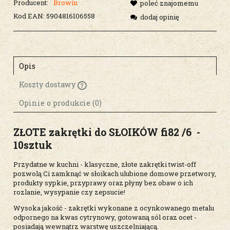
Producent:
Browin
poleć znajomemu
Kod EAN:
5904816106558
dodaj opinię
Opis
Koszty dostawy
Cena nie zawiera ewentualnych kosztów
płatności
Opinie o produkcie (0)
ZŁOTE zakrętki do SŁOIKÓW fi82 /6 -
10sztuk
Przydatne w kuchni - klasyczne, złote zakrętki twist-off
pozwolą Ci zamknąć w słoikach ulubione domowe przetwory,
produkty sypkie, przyprawy oraz płyny bez obaw o ich
rozlanie, wysypanie czy zepsucie!
Wysoka jakość - zakrętki wykonane z ocynkowanego metalu
odpornego na kwas cytrynowy, gotowaną sól oraz ocet -
posiadają wewnątrz warstwę uszczelniającą.