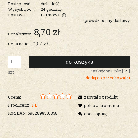
Dostępność:
duża ilość
Wysyłka w:
24 godziny
Dostawa:
Darmowa
sprawdź formy dostawy
Cena nie zawiera ewentualnych kosztów płatności
8,70 zł
Cena brutto:
7,07 zł
Cena netto:
do koszyka
Zyskujesz
8
pkt [
?
]
szt.
dodaj do przechowalni
Ocena:
zapytaj o produkt
Producent:
PL
poleć znajomemu
Kod EAN:
5902898316858
dodaj opinię