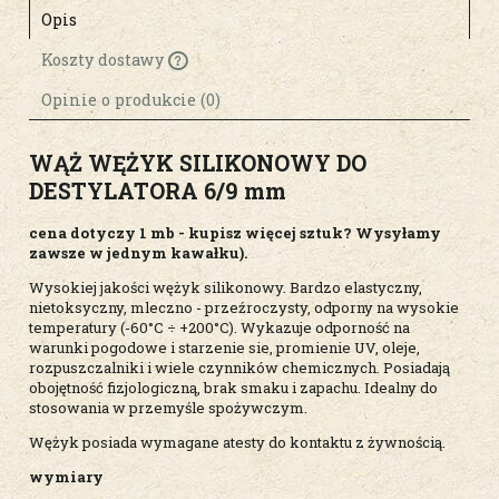
Opis
Koszty dostawy
Cena nie zawiera ewentualnych kosztów
płatności
Opinie o produkcie (0)
WĄŻ WĘŻYK SILIKONOWY DO
DESTYLATORA 6/9 mm
cena dotyczy 1 mb - kupisz więcej sztuk? Wysyłamy
zawsze w jednym kawałku).
Wysokiej jakości wężyk silikonowy. Bardzo elastyczny,
nietoksyczny, mleczno - przeźroczysty, odporny na wysokie
temperatury (-60°C ÷ +200°C). Wykazuje odporność na
warunki pogodowe i starzenie sie, promienie UV, oleje,
rozpuszczalniki i wiele czynników chemicznych. Posiadają
obojętność fizjologiczną, brak smaku i zapachu. Idealny do
stosowania w przemyśle spożywczym.
Wężyk posiada wymagane atesty do kontaktu z żywnością.
wymiary