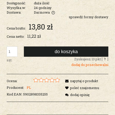
Dostępność:
duża ilość
Wysyłka w:
24 godziny
Dostawa:
Darmowa
sprawdź formy dostawy
Cena nie zawiera ewentualnych kosztów płatności
13,80 zł
Cena brutto:
11,22 zł
Cena netto:
do koszyka
Zyskujesz
13
pkt [
?
]
szt.
dodaj do przechowalni
Ocena:
zapytaj o produkt
Producent:
PL
poleć znajomemu
Kod EAN:
5902898335255
dodaj opinię