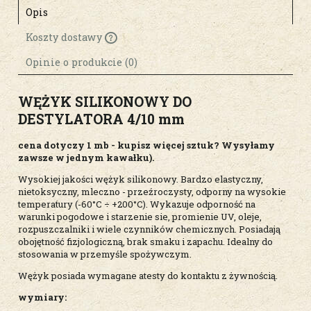
Opis
Koszty dostawy
Cena nie zawiera ewentualnych kosztów
płatności
Opinie o produkcie (0)
WĘŻYK SILIKONOWY DO
DESTYLATORA 4/10 mm
cena dotyczy 1 mb - kupisz więcej sztuk? Wysyłamy
zawsze w jednym kawałku).
Wysokiej jakości wężyk silikonowy. Bardzo elastyczny,
nietoksyczny, mleczno - przeźroczysty, odporny na wysokie
temperatury (-60°C ÷ +200°C). Wykazuje odporność na
warunki pogodowe i starzenie sie, promienie UV, oleje,
rozpuszczalniki i wiele czynników chemicznych. Posiadają
obojętność fizjologiczną, brak smaku i zapachu. Idealny do
stosowania w przemyśle spożywczym.
Wężyk posiada wymagane atesty do kontaktu z żywnością.
wymiary: