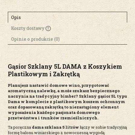
Opis
Koszty dostawy
Cena nie zawiera ewentualnych kosztów
płatności
Opinie o produkcie (0)
Gąsior Szklany 5L DAMA z Koszykiem
Plastikowym i Zakrętką
Planujesz nastawić domowe wino, przygotować
aromatyczną nalewkę, a może szukasz bezpiecznego
naczynia na tradycyjny bimber? Szklany gąsior 5L typu
Dama w komplecie z plastikowym koszem ochronnym
oraz dopasowaną zakrętką to niezastąpiony element
wyposażenia każdego pasjonata domowego
przetwórstwa i trunków rzemieślniczych.
Ta poręczna
dama szklana 5 litrów
łączy w sobie tradycyjną
formę balonu winiarskiego z nowoczesną wygodą