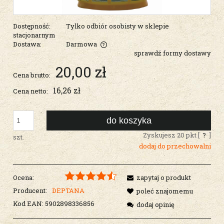
Dostępność:
Tylko odbiór osobisty w sklepie
stacjonarnym
Dostawa:
Darmowa
sprawdź formy dostawy
Cena nie zawiera ewentualnych kosztów płatności
20,00 zł
Cena brutto:
16,26 zł
Cena netto:
do koszyka
Zyskujesz
20
pkt [
?
]
szt.
dodaj do przechowalni
Ocena:
zapytaj o produkt
Producent:
DEPTANA
poleć znajomemu
Kod EAN:
5902898336856
dodaj opinię