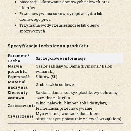
Maceracji i klarowania domowych nalewek oraz
likierów
Przechowywania soków, syropów, cydru lub
domowego piwa
Trzymania wody rzemieślniczej lub olejów
spożywczych
Specyfikacja techniczna produktu
Parametr /
Szczegółowe informacje
Cecha
Nazwa
Gąsior szklany 5L Dama (Dymiona / Balon
produktu
winiarski)
Pojemność
5 litrów (5L)
Materiał
Grube szkło sodowe
naczynia
Elementy
Szklana dama, koszyk plastikowy ochronny,
zestawu
szczelna zakrętka
Wino, nalewki, bimber, soki, destylaty,
Zastosowanie
fermentacja, przechowywanie
Myć w letniej wodzie z dodatkiem
Czyszczenie
pirosiarczynu potasu (nie zalewać wrzątkiem)