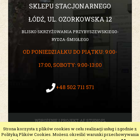
SKLEPU STACJONARNEGO
ŁÓDŹ, UL. OZORKOWSKA 12
BLISKO SKRZYŻOWANIA PRZYBYSZEWSKIEGO-
RYDZA-ŚMIGŁEGO
OD PONIEDZIAŁKU DO PIĄTKU: 9:00-
17:00, SOBOTY: 9:00-13:00
+48 502 711 571
WDROŻENIE I PROJEKT:
AF STUDIO.PL
Strona korzysta z plików cookies w celu realizacji usług i zgodnie z
pokaż pełną wersję strony
Polityką Plików Cookies. Możesz określić warunki przechowywania