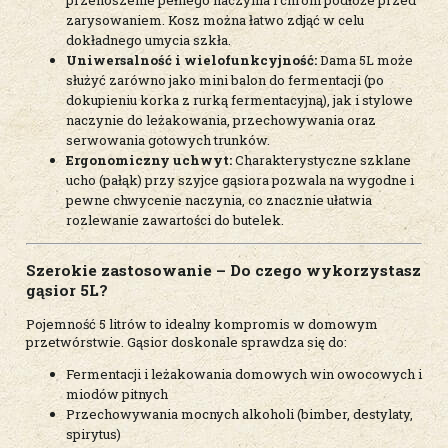
zarysowaniem. Kosz można łatwo zdjąć w celu
dokładnego umycia szkła.
Uniwersalność i wielofunkcyjność:
Dama 5L może
służyć zarówno jako mini balon do fermentacji (po
dokupieniu korka z rurką fermentacyjną), jak i stylowe
naczynie do leżakowania, przechowywania oraz
serwowania gotowych trunków.
Ergonomiczny uchwyt:
Charakterystyczne szklane
ucho (pałąk) przy szyjce gąsiora pozwala na wygodne i
pewne chwycenie naczynia, co znacznie ułatwia
rozlewanie zawartości do butelek.
Szerokie zastosowanie – Do czego wykorzystasz
gąsior 5L?
Pojemność 5 litrów to idealny kompromis w domowym
przetwórstwie. Gąsior doskonale sprawdza się do:
Fermentacji i leżakowania domowych win owocowych i
miodów pitnych
Przechowywania mocnych alkoholi (bimber, destylaty,
spirytus)