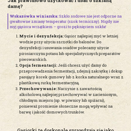
Jak prawidłowo użytkować i dbać o szklaną
damę?
Wskazówka winiarska:
Szkło sodowe nie jest odporne na
gwałtowne zmiany temperatur (szok termiczny). Nigdy nie
myj gąsiora wrzątkiem – grozi to pęknięciem szkła!
Mycie i dezynfekcja:
Gąsior najlepiej myć w letniej
wodzie przy użyciu szczotki do balonów. Do
dezynfekcji i usuwania osadów polecamy użycie
pirosiarczynu potasu lub specjalistycznych preparatów
piwowarskich.
Opcja fermentacji:
Jeśli chcesz użyć damy do
przeprowadzenia fermentacji, zdejmij zakrętkę i dokup
pasujący korek gumowy lub z korka naturalnego wraz z
plastikową rurką fermentacyjną.
Przechowywanie:
Naczynie z zawartością
alkoholową najlepiej przechowywać w zacienionym,
chłodnym miejscu (np. w piwnicy lub spiżarni),
ponieważ promienie słoneczne mogą wpływać na
barwę i jakość domowych trunków.
Gąsiorki te doskonale sprawdzają się jako