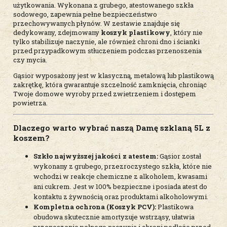
użytkowania. Wykonana z grubego, atestowanego szkła
sodowego, zapewnia pełne bezpieczeństwo
przechowywanych płynów. W zestawie znajduje się
dedykowany, zdejmowany
koszyk plastikowy
, który nie
tylko stabilizuje naczynie, ale również chroni dno i ścianki
przed przypadkowym stłuczeniem podczas przenoszenia
czy mycia.
Gąsior wyposażony jest w klasyczną, metalową lub plastikową
zakrętkę, która gwarantuje szczelność zamknięcia, chroniąc
Twoje domowe wyroby przed zwietrzeniem i dostępem
powietrza.
Dlaczego warto wybrać naszą Damę szklaną 5L z
koszem?
Szkło najwyższej jakości z atestem:
Gąsior został
wykonany z grubego, przezroczystego szkła, które nie
wchodzi w reakcje chemiczne z alkoholem, kwasami
ani cukrem. Jest w 100% bezpieczne i posiada atest do
kontaktu z żywnością oraz produktami alkoholowymi.
Kompletna ochrona (Koszyk PCV):
Plastikowa
obudowa skutecznie amortyzuje wstrząsy, ułatwia
przenoszenie pełnego naczynia i chroni podłoże przed