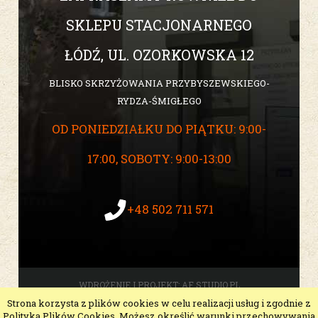
SKLEPU STACJONARNEGO
ŁÓDŹ, UL. OZORKOWSKA 12
BLISKO SKRZYŻOWANIA PRZYBYSZEWSKIEGO-
RYDZA-ŚMIGŁEGO
OD PONIEDZIAŁKU DO PIĄTKU: 9:00-
17:00, SOBOTY: 9:00-13:00
+48 502 711 571
WDROŻENIE I PROJEKT:
AF STUDIO.PL
Strona korzysta z plików cookies w celu realizacji usług i zgodnie z
pokaż pełną wersję strony
Polityką Plików Cookies. Możesz określić warunki przechowywania