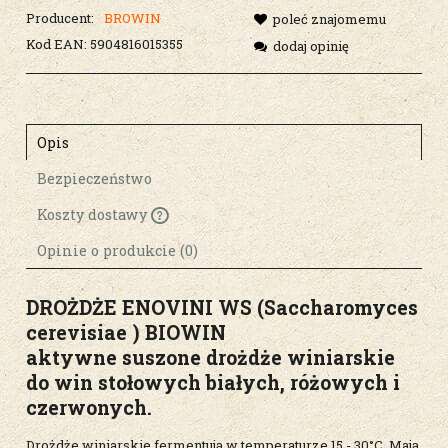
Producent:
BROWIN
poleć znajomemu
Kod EAN:
5904816015355
dodaj opinię
Opis
Bezpieczeństwo
Koszty dostawy
Cena nie zawiera ewentualnych kosztów
płatności
Opinie o produkcie (0)
DROŻDŻE ENOVINI WS
(Saccharomyces
cerevisiae ) BIOWIN
aktywne suszone drożdże winiarskie
do win stołowych białych, różowych i
czerwonych.
Drożdże winiarskie fermentują w temperaturze 15 - 30°C. Mają