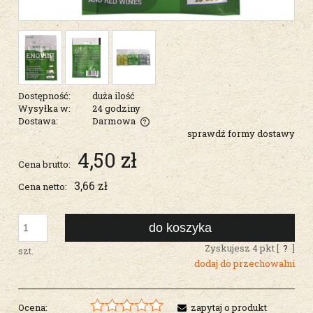
Dostępność:
duża ilość
Wysyłka w:
24 godziny
Dostawa:
Darmowa
sprawdź formy dostawy
Cena nie zawiera ewentualnych kosztów płatności
4,50 zł
Cena brutto:
3,66 zł
Cena netto:
do koszyka
Zyskujesz
4
pkt [
?
]
szt.
dodaj do przechowalni
Ocena:
zapytaj o produkt