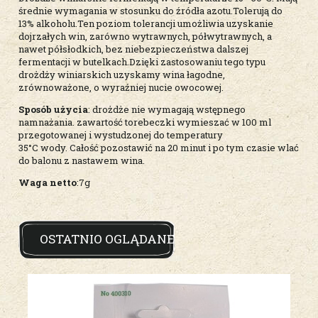
średnie wymagania w stosunku do źródła azotu.Tolerują do
13% alkoholu.Ten poziom tolerancji umożliwia uzyskanie
dojrzałych win, zarówno wytrawnych, półwytrawnych, a
nawet półsłodkich, bez niebezpieczeństwa dalszej
fermentacji w butelkach.Dzięki zastosowaniu tego typu
drożdży winiarskich uzyskamy wina łagodne,
zrównoważone, o wyraźniej nucie owocowej.
Sposób użycia
: drożdże nie wymagają wstępnego
namnażania. zawartość torebeczki wymieszać w 100 ml
przegotowanej i wystudzonej do temperatury
35°C wody. Całość pozostawić na 20 minut i po tym czasie wlać
do balonu z nastawem wina.
Waga netto
:7g
OSTATNIO OGLĄDANE