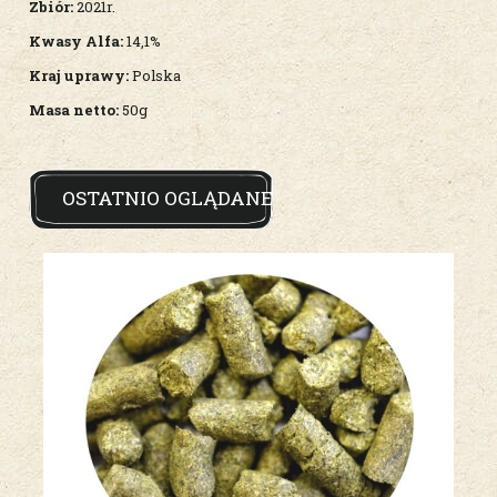
Zbiór:
2021r.
Kwasy Alfa:
14,1%
Kraj uprawy:
Polska
Masa netto:
50g
OSTATNIO OGLĄDANE