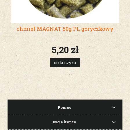
chmiel MAGNAT 50g PL goryczkowy
5,20 zł
do koszyka
Pomoc
Moje konto