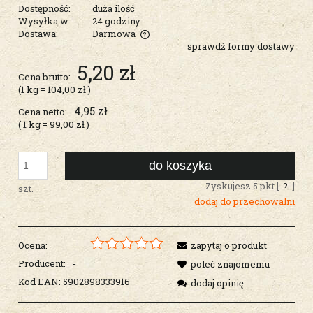
Dostępność:
duża ilość
Wysyłka w:
24 godziny
Dostawa:
Darmowa
sprawdź formy dostawy
Cena nie zawiera ewentualnych kosztów płatności
5,20 zł
Cena brutto:
(1
kg
=
104,00 zł
)
4,95 zł
Cena netto:
( 1
kg
=
99,00 zł
)
do koszyka
Zyskujesz
5
pkt [
?
]
szt.
dodaj do przechowalni
Ocena:
zapytaj o produkt
Producent:
-
poleć znajomemu
Kod EAN:
5902898333916
dodaj opinię