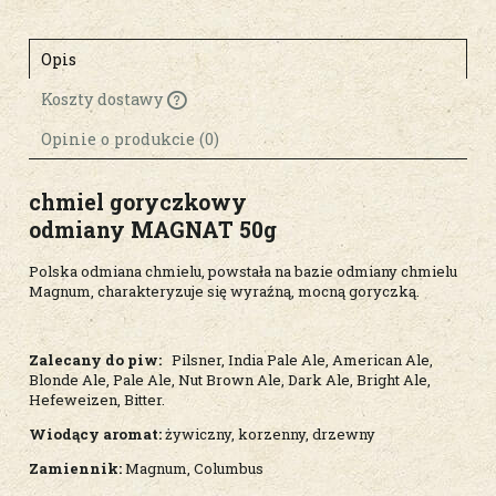
Opis
Koszty dostawy
Cena nie zawiera ewentualnych kosztów
płatności
Opinie o produkcie (0)
chmiel goryczkowy
odmiany MAGNAT
50g
Polska odmiana chmielu, powstała na bazie odmiany chmielu
Magnum, charakteryzuje się wyraźną, mocną goryczką.
Zalecany do piw:
Pilsner, India Pale Ale, American Ale,
Blonde Ale, Pale Ale, Nut Brown Ale, Dark Ale, Bright Ale,
Hefeweizen, Bitter.
Wiodący aromat:
żywiczny, korzenny, drzewny
Zamiennik:
Magnum, Columbus