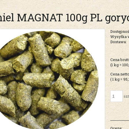
iel MAGNAT 100g PL gor
Dostępnoś
Wysyłka 
Dostawa:
Cena nie zawiera ew
Cena brutt
kosztów płatności
(1
kg
=
100
Cena netto
( 1
kg
=
95,
szt
Ocena: