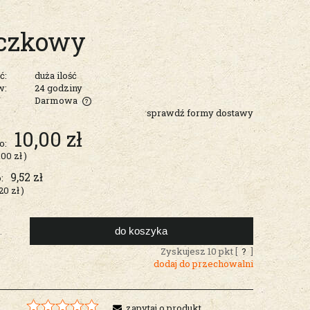
yczkowy
ć:
duża ilość
w:
24 godziny
Darmowa
sprawdź formy dostawy
entualnych
10,00 zł
o:
,00 zł
)
9,52 zł
:
20 zł
)
do koszyka
.
Zyskujesz
10
pkt [
?
]
dodaj do przechowalni
zapytaj o produkt