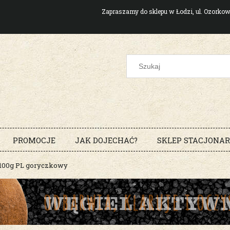
Zapraszamy do sklepu w Łodzi, ul. Ozork
PROMOCJE
JAK DOJECHAĆ?
SKLEP STACJONA
100g PL goryczkowy