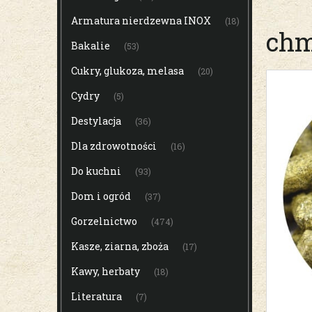
Armatura nierdzewna INOX
(18)
chm
Bakalie
(53)
Cukry, glukoza, melasa
(20)
Cydry
(5)
Destylacja
(36)
Dla zdrowotności
(16)
Do kuchni
(93)
Dom i ogród
(37)
Gorzelnictwo
(474)
Kasze, ziarna, zboża
(17)
Kawy, herbaty
(18)
Literatura
(7)