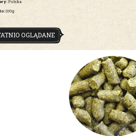
awy:
Polska
to:
100g
TATNIO OGLĄDANE