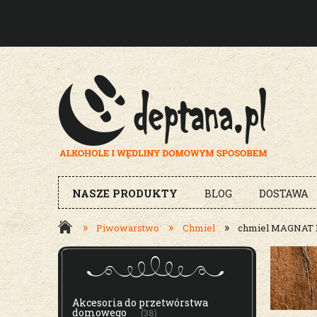
NASZE PRODUKTY
BLOG
DOSTAWA
»
»
»
Piwowarstwo
Chmiel
chmiel MAGNAT 
MENU
Akcesoria do przetwórstwa
domowego
(38)