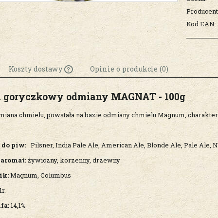
Producent
Kod EAN:
Koszty dostawy
Opinie o produkcie (0)
l goryczkowy odmiany MAGNAT
Cena nie zawiera
- 100g
ewentualnych kosztów
miana chmielu, powstała na bazie odmiany chmielu Magnum, charakter
płatności
 do piw:
Pilsner, India Pale Ale, American Ale, Blonde Ale, Pale Ale, N
aromat:
żywiczny, korzenny, drzewny
ik:
Magnum, Columbus
r.
fa:
14,1%