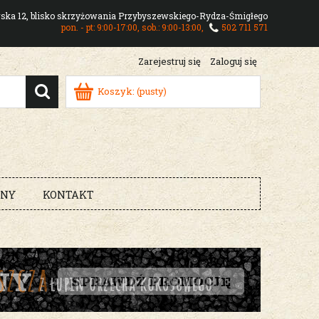
owska 12, blisko skrzyżowania Przybyszewskiego-Rydza-Śmigłego
pon. - pt: 9:00-17:00, sob.: 9:00-13:00,
502 711 571
Zarejestruj się
Zaloguj się
Koszyk:
(pusty)
RNY
KONTAKT