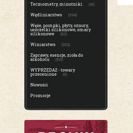
Termometry, minutniki
(41)
Wędliniarstwo
(394)
Węże, pompki, płyty, sznury,
uszczelki silikonowe, smary
silikonowe
(83)
Winiarstwo
(302)
Zaprawy, esencje, zioła do
alkoholu
(510)
WYPRZEDAŻ - towary
przecenione
(0)
Nowości
Promocje