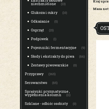
Ekstrakty słodowe
Kraj upr
niechmielone
(13)
Masa net
Glukoza i cukry
(10)
Odkażanie
(5)
OS
Osprzęt
(15)
Podpiwek
(1)
Pojemniki fermentacyjne
(9)
Słody i ekstrakty do piwa
(86)
Zestawy piwowarskie
(0)
Przyprawy
(365)
Serowarstwo
(85)
Sprężynki pryzmatyczne ,
wypełnienia kolumn
(11)
Szklane - odbiór osobisty
(0)