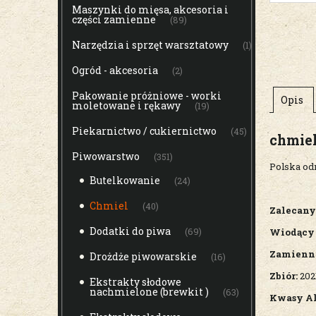
Maszynki do mięsa, akcesoria i
części zamienne
(89)
Narzędzia i sprzęt warsztatowy
(1)
Ogród - akcesoria
(2)
Pakowanie próżniowe - worki
Opis
moletowane i rękawy
(19)
Piekarnictwo / cukiernictwo
(45)
chmie
Piwowarstwo
(351)
Polska od
Butelkowanie
(24)
Chmiel
(40)
Zalecany
Dodatki do piwa
(69)
Wiodący 
Zamienn
Drożdże piwowarskie
(16)
Zbiór:
2021
Ekstrakty słodowe
nachmielone (brewkit )
(63)
Kwasy Al