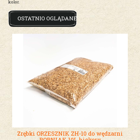
kolor.
OSTATNIO OGLĄDANE
Zrębki ORZESZNIK ZH-10 do wędzarni
BORNIAK 10L hickory