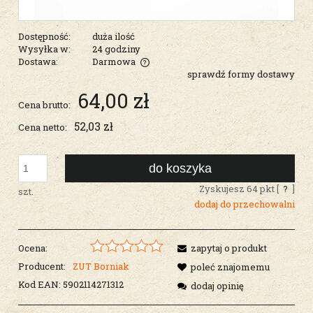
Dostępność:
duża ilość
Wysyłka w:
24 godziny
Dostawa:
Darmowa
sprawdź formy dostawy
Cena nie zawiera ewentualnych kosztów płatności
64,00 zł
Cena brutto:
52,03 zł
Cena netto:
do koszyka
Zyskujesz
64
pkt [
?
]
szt.
dodaj do przechowalni
Ocena:
zapytaj o produkt
Producent:
ZUT Borniak
poleć znajomemu
Kod EAN:
5902114271312
dodaj opinię