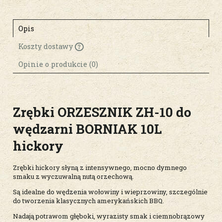
Opis
Koszty dostawy
Cena nie zawiera ewentualnych kosztów
płatności
Opinie o produkcie (0)
Zrębki ORZESZNIK ZH-10 do
wędzarni BORNIAK 10L
hickory
Zrębki hickory słyną z intensywnego, mocno dymnego
smaku z wyczuwalną nutą orzechową.
Są idealne do wędzenia wołowiny i wieprzowiny, szczególnie
do tworzenia klasycznych amerykańskich BBQ.
Nadają potrawom głęboki, wyrazisty smak i ciemnobrązowy