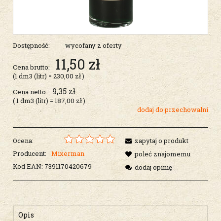
Dostępność:
wycofany z oferty
11,50 zł
Cena brutto:
(1
dm3 (litr)
=
230,00 zł
)
9,35 zł
Cena netto:
( 1
dm3 (litr)
=
187,00 zł
)
dodaj do przechowalni
Ocena:
zapytaj o produkt
Producent:
Mixerman
poleć znajomemu
Kod EAN:
7391170420679
dodaj opinię
Opis