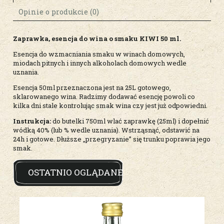
Opinie o produkcie (0)
Zaprawka, esencja do wina o smaku KIWI 50 ml.
Esencja do wzmacniania smaku w winach domowych,
miodach pitnych i innych alkoholach domowych wedle
uznania.
Esencja 50ml przeznaczona jest na 25L gotowego,
sklarowanego wina. Radzimy dodawać esencję powoli co
kilka dni stale kontrolując smak wina czy jest już odpowiedni.
Instrukcja:
do butelki 750ml wlać zaprawkę (25ml) i dopełnić
wódką 40% (lub % wedle uznania). Wstrząsnąć, odstawić na
24h i gotowe. Dłuższe „przegryzanie” się trunku poprawia jego
smak.
OSTATNIO OGLĄDANE