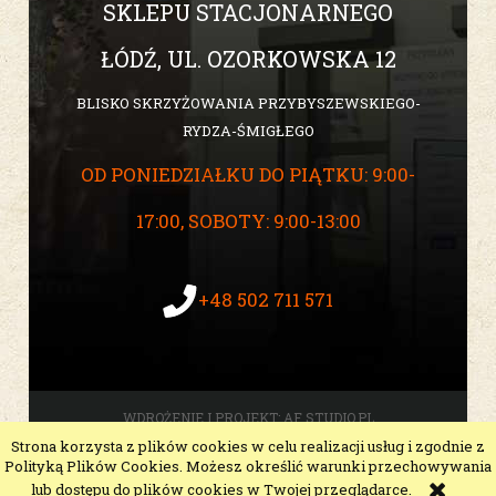
SKLEPU STACJONARNEGO
ŁÓDŹ, UL. OZORKOWSKA 12
BLISKO SKRZYŻOWANIA PRZYBYSZEWSKIEGO-
RYDZA-ŚMIGŁEGO
OD PONIEDZIAŁKU DO PIĄTKU: 9:00-
17:00, SOBOTY: 9:00-13:00
+48 502 711 571
WDROŻENIE I PROJEKT:
AF STUDIO.PL
Strona korzysta z plików cookies w celu realizacji usług i zgodnie z
pokaż pełną wersję strony
Polityką Plików Cookies. Możesz określić warunki przechowywania
Sklep internetowy Shoper Premium
lub dostępu do plików cookies w Twojej przeglądarce.