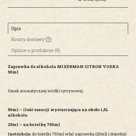
Opis
Koszty dostawy
Cena nie zawiera ewentualnych kosztów
płatności
Opinie o produkcie (0)
Zaprawka do alkoholu MIXERMAN CITRON VODKA
50ml
Smak aromatycznej wódki cytrynowej.
50ml – ilość esencji wystarczająca na około 1,5L
alkoholu
25ml – na butelkę 750ml
Instrukcja:
do butelki 750ml wlać zaprawkę (25ml) i dopełnić