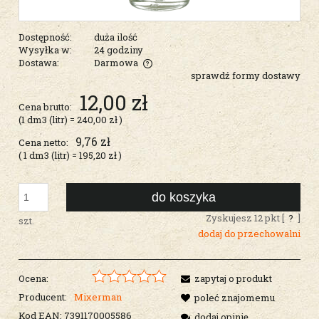
Dostępność:
duża ilość
Wysyłka w:
24 godziny
Dostawa:
Darmowa
sprawdź formy dostawy
Cena nie zawiera ewentualnych kosztów płatności
12,00 zł
Cena brutto:
(1
dm3 (litr)
=
240,00 zł
)
9,76 zł
Cena netto:
( 1
dm3 (litr)
=
195,20 zł
)
do koszyka
Zyskujesz
12
pkt [
?
]
szt.
dodaj do przechowalni
Ocena:
zapytaj o produkt
Producent:
Mixerman
poleć znajomemu
Kod EAN:
7391170005586
dodaj opinię