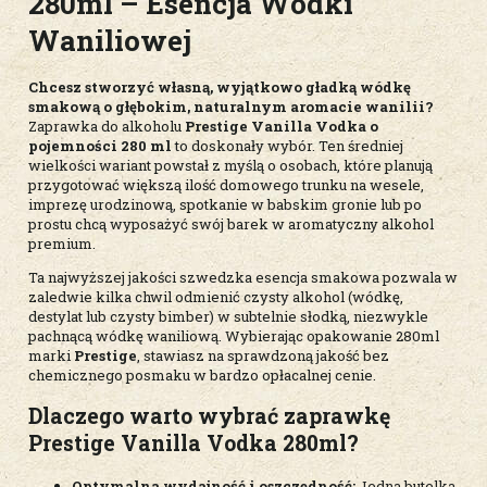
280ml – Esencja Wódki
Waniliowej
Chcesz stworzyć własną, wyjątkowo gładką wódkę
smakową o głębokim, naturalnym aromacie wanilii?
Zaprawka do alkoholu
Prestige Vanilla Vodka o
pojemności 280 ml
to doskonały wybór. Ten średniej
wielkości wariant powstał z myślą o osobach, które planują
przygotować większą ilość domowego trunku na wesele,
imprezę urodzinową, spotkanie w babskim gronie lub po
prostu chcą wyposażyć swój barek w aromatyczny alkohol
premium.
Ta najwyższej jakości szwedzka esencja smakowa pozwala w
zaledwie kilka chwil odmienić czysty alkohol (wódkę,
destylat lub czysty bimber) w subtelnie słodką, niezwykle
pachnącą wódkę waniliową. Wybierając opakowanie 280ml
marki
Prestige
, stawiasz na sprawdzoną jakość bez
chemicznego posmaku w bardzo opłacalnej cenie.
Dlaczego warto wybrać zaprawkę
Prestige Vanilla Vodka 280ml?
Optymalna wydajność i oszczędność:
Jedna butelka