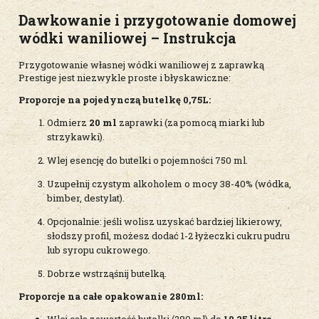
Dawkowanie i przygotowanie domowej
wódki waniliowej – Instrukcja
Przygotowanie własnej wódki waniliowej z zaprawką
Prestige jest niezwykle proste i błyskawiczne:
Proporcje na pojedynczą butelkę 0,75L:
Odmierz
20 ml
zaprawki (za pomocą miarki lub
strzykawki).
Wlej esencję do butelki o pojemności 750 ml.
Uzupełnij czystym alkoholem o mocy 38-40% (wódka,
bimber, destylat).
Opcjonalnie: jeśli wolisz uzyskać bardziej likierowy,
słodszy profil, możesz dodać 1-2 łyżeczki cukru pudru
lub syropu cukrowego.
Dobrze wstrząśnij butelką.
Proporcje na całe opakowanie 280ml:
Wlej całą zawartość butelki (280 ml) do
10,25 litra