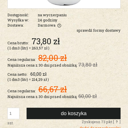
Dostępność:
na wyczerpaniu
Wysyłka w:
24 godziny
Dostawa:
Darmowa
sprawdź formy dostawy
Cena nie zawiera ewentualnych kosztów płatności
73,80 zł
Cena brutto:
( 1
dm3 (litr)
=
263,57 zł
)
82,00 zł
Cena regularna:
73,80 zł
Najniższa cena z 30 dni przed obniżką:
60,00 zł
Cena netto:
( 1
dm3 (litr)
=
214,29 zł
)
66,67 zł
Cena regularna:
60,00 zł
Najniższa cena z 30 dni przed obniżką:
do koszyka
Zyskujesz
73
pkt [
?
]
szt.
dodaj do przechowalni