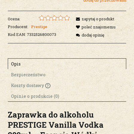
Ocena:
zapytaj o produkt
Producent:
Prestige
poleć znajomemu
Kod EAN:
7332526800073
dodaj opinię
Opis
Bezpieczeństwo
Koszty dostawy
Cena nie zawiera ewentualnych kosztów
płatności
Opinie o produkcie (0)
Zaprawka do alkoholu
PRESTIGE Vanilla Vodka