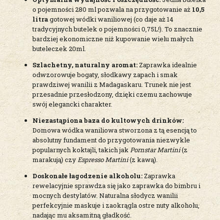
o pojemności 280 ml pozwala na przygotowanie aż
10,5
litra
gotowej wódki waniliowej (co daje aż 14
tradycyjnych butelek o pojemności 0,75L!). To znacznie
bardziej ekonomiczne niż kupowanie wielu małych
buteleczek 20ml.
Szlachetny, naturalny aromat:
Zaprawka idealnie
odwzorowuje bogaty, słodkawy zapach i smak
prawdziwej wanilii z Madagaskaru. Trunek nie jest
przesadnie przesłodzony, dzięki czemu zachowuje
swój elegancki charakter.
Niezastąpiona baza do kultowych drinków:
Domowa wódka waniliowa stworzona z tą esencją to
absolutny fundament do przygotowania niezwykle
popularnych koktajli, takich jak
Pornstar Martini
(z
marakują) czy
Espresso Martini
(z kawą).
Doskonałe łagodzenie alkoholu:
Zaprawka
rewelacyjnie sprawdza się jako zaprawka do bimbru i
mocnych destylatów. Naturalna słodycz wanilii
perfekcyjnie maskuje i zaokrągla ostre nuty alkoholu,
nadając mu aksamitną gładkość.