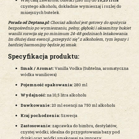
czystego alkoholu, dokładnie wymieszaj i rozlej do
mniejszych butelek.
Porada od Deptana.pl:
Chociaż alkohol jest gotowy do spożycia
bezpośrednio po wymieszaniu, pełny, głęboki i aksamitny bukiet
wanilii rozwija się po minimum 24-48 godzinach leżakowania.
Im dłużej dasz esencji „przegryźć się” z alkoholem, tym lepszy i
bardziej harmonijny będzie jej smak.
Specyfikacja produktu:
Smak / Aromat:
Vanilla Vodka (Subtelna, aromatyczna
wódka waniliowa)
Pojemność opakowania:
280 ml
Wydajność:
na 10,5 litra alkoholu
Dawkowanie:
20 ml esencji na 750 ml alkoholu
Kraj pochodzenia:
Szwecja
Zastosowanie:
zaprawka do bimbru, destylatów,
czystej wódki; idealna do przygotowania bazy pod
drinki oraz wódki smakowej na imprezy