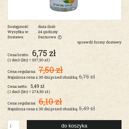
Dostępność:
duża ilość
Wysyłka w:
24 godziny
Dostawa:
Darmowa
sprawdź formy dostawy
Cena nie zawiera ewentualnych kosztów płatności
6,75 zł
Cena brutto:
( 1
dm3 (litr)
=
337,50 zł
)
7,50 zł
Cena regularna:
6,75 zł
Najniższa cena z 30 dni przed obniżką:
5,49 zł
Cena netto:
( 1
dm3 (litr)
=
274,50 zł
)
6,10 zł
Cena regularna:
5,49 zł
Najniższa cena z 30 dni przed obniżką:
do koszyka