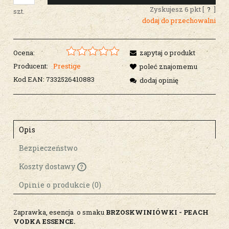
Zyskujesz
6
pkt [
?
]
szt.
dodaj do przechowalni
Ocena:
zapytaj o produkt
Producent:
Prestige
poleć znajomemu
Kod EAN:
7332526410883
dodaj opinię
Opis
Bezpieczeństwo
Koszty dostawy
Cena nie zawiera ewentualnych kosztów
płatności
Opinie o produkcie (0)
Zaprawka, esencja o smaku
BRZOSKWINIÓWKI - PEACH
VODKA ESSENCE.