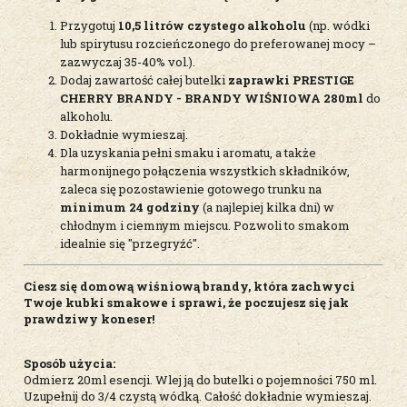
Przygotuj
10,5
litrów czystego alkoholu
(np. wódki
lub spirytusu rozcieńczonego do preferowanej mocy –
zazwyczaj 35-40% vol.).
Dodaj zawartość całej butelki
zaprawki PRESTIGE
CHERRY BRANDY - BRANDY WIŚNIOWA 280ml
do
alkoholu.
Dokładnie wymieszaj.
Dla uzyskania pełni smaku i aromatu, a także
harmonijnego połączenia wszystkich składników,
zaleca się pozostawienie gotowego trunku na
minimum 24 godziny
(a najlepiej kilka dni) w
chłodnym i ciemnym miejscu. Pozwoli to smakom
idealnie się "przegryźć".
Ciesz się domową wiśniową brandy, która zachwyci
Twoje kubki smakowe i sprawi, że poczujesz się jak
prawdziwy koneser!
Sposób użycia:
Odmierz 20ml esencji. Wlej ją do butelki o pojemności 750 ml.
Uzupełnij do 3/4 czystą wódką. Całość dokładnie wymieszaj.