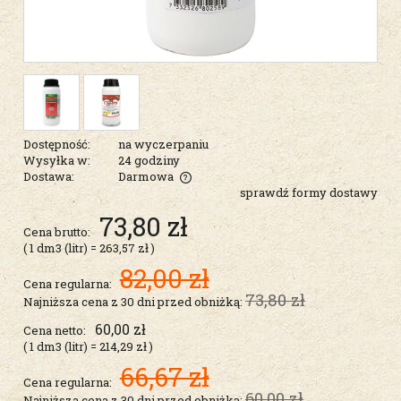
Dostępność:
na wyczerpaniu
Wysyłka w:
24 godziny
Dostawa:
Darmowa
sprawdź formy dostawy
Cena nie zawiera ewentualnych kosztów płatności
73,80 zł
Cena brutto:
( 1
dm3 (litr)
=
263,57 zł
)
82,00 zł
Cena regularna:
73,80 zł
Najniższa cena z 30 dni przed obniżką:
60,00 zł
Cena netto:
( 1
dm3 (litr)
=
214,29 zł
)
66,67 zł
Cena regularna:
60,00 zł
Najniższa cena z 30 dni przed obniżką: