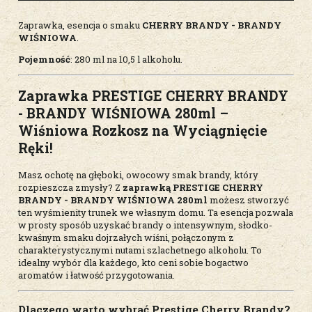
Zaprawka, esencja o smaku
CHERRY BRANDY - BRANDY
WIŚNIOWA
.
Pojemność
: 280 ml na 10,5 l alkoholu.
Zaprawka PRESTIGE CHERRY BRANDY
- BRANDY WIŚNIOWA 280ml –
Wiśniowa Rozkosz na Wyciągnięcie
Ręki!
Masz ochotę na głęboki, owocowy smak brandy, który
rozpieszcza zmysły? Z
zaprawką PRESTIGE CHERRY
BRANDY - BRANDY WIŚNIOWA 280ml
możesz stworzyć
ten wyśmienity trunek we własnym domu. Ta esencja pozwala
w prosty sposób uzyskać brandy o intensywnym, słodko-
kwaśnym smaku dojrzałych wiśni, połączonym z
charakterystycznymi nutami szlachetnego alkoholu. To
idealny wybór dla każdego, kto ceni sobie bogactwo
aromatów i łatwość przygotowania.
Dlaczego warto wybrać Prestige Cherry Brandy?