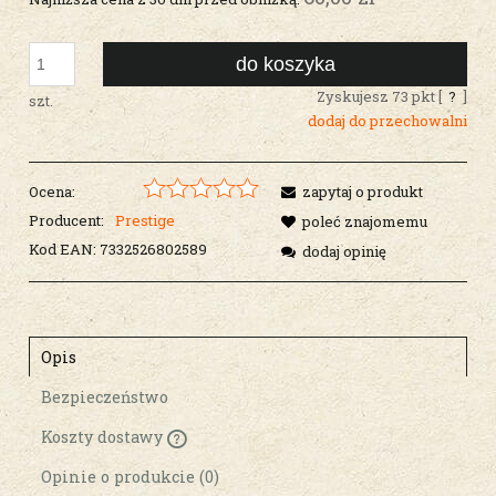
do koszyka
Zyskujesz
73
pkt [
?
]
szt.
dodaj do przechowalni
Ocena:
zapytaj o produkt
Producent:
Prestige
poleć znajomemu
Kod EAN:
7332526802589
dodaj opinię
Opis
Bezpieczeństwo
Koszty dostawy
Cena nie zawiera ewentualnych kosztów
płatności
Opinie o produkcie (0)