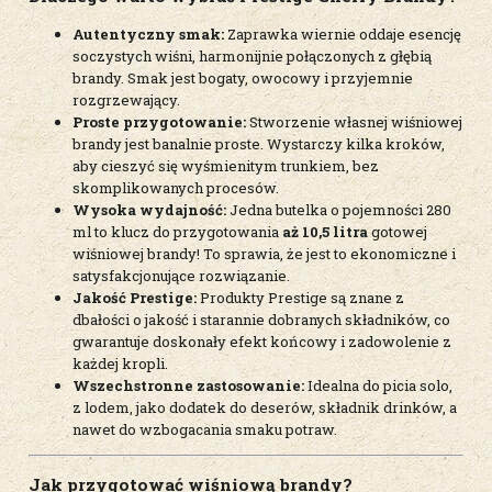
Autentyczny smak:
Zaprawka wiernie oddaje esencję
soczystych wiśni, harmonijnie połączonych z głębią
brandy. Smak jest bogaty, owocowy i przyjemnie
rozgrzewający.
Proste przygotowanie:
Stworzenie własnej wiśniowej
brandy jest banalnie proste. Wystarczy kilka kroków,
aby cieszyć się wyśmienitym trunkiem, bez
skomplikowanych procesów.
Wysoka wydajność:
Jedna butelka o pojemności 280
ml to klucz do przygotowania
aż 10,5 litra
gotowej
wiśniowej brandy! To sprawia, że jest to ekonomiczne i
satysfakcjonujące rozwiązanie.
Jakość Prestige:
Produkty Prestige są znane z
dbałości o jakość i starannie dobranych składników, co
gwarantuje doskonały efekt końcowy i zadowolenie z
każdej kropli.
Wszechstronne zastosowanie:
Idealna do picia solo,
z lodem, jako dodatek do deserów, składnik drinków, a
nawet do wzbogacania smaku potraw.
Jak przygotować wiśniową brandy?