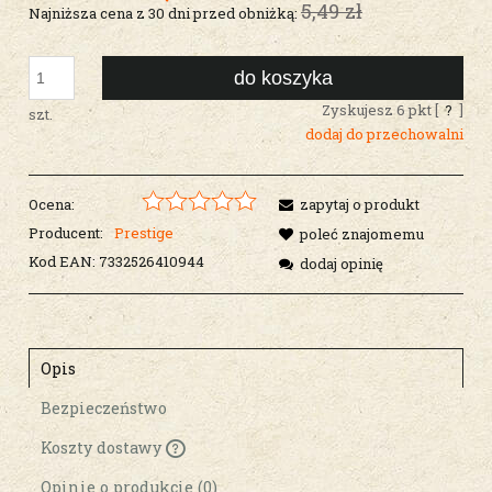
5,49 zł
Najniższa cena z 30 dni przed obniżką:
do koszyka
Zyskujesz
6
pkt [
?
]
szt.
dodaj do przechowalni
Ocena:
zapytaj o produkt
Producent:
Prestige
poleć znajomemu
Kod EAN:
7332526410944
dodaj opinię
Opis
Bezpieczeństwo
Koszty dostawy
Cena nie zawiera ewentualnych kosztów
płatności
Opinie o produkcie (0)