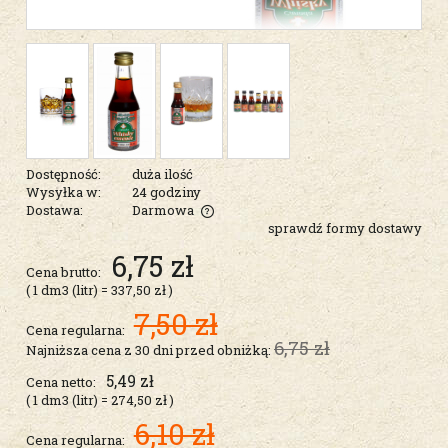
Dostępność:
duża ilość
Wysyłka w:
24 godziny
Dostawa:
Darmowa
sprawdź formy dostawy
Cena nie zawiera ewentualnych kosztów płatności
6,75 zł
Cena brutto:
( 1
dm3 (litr)
=
337,50 zł
)
7,50 zł
Cena regularna:
6,75 zł
Najniższa cena z 30 dni przed obniżką:
5,49 zł
Cena netto:
( 1
dm3 (litr)
=
274,50 zł
)
6,10 zł
Cena regularna: