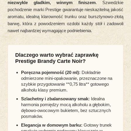
niezwykle gładkim, winnym finiszem
. Szwedzkie
pochodzenie marki Prestige gwarantuje nieskazitelną jakość
aromatu, idealną klarowność trunku oraz bursztynowo-złotą
barwę, która z powodzeniem ozdobi każdy stół i zadowoli
nawet najbardziej wymagające podniebienia.
Dlaczego warto wybrać zaprawkę
Prestige Brandy Carte Noir?
Poręczna pojemność (20 ml):
Dokładnie
odmierzone mini-opakowanie, przeznaczone na
szybkie przygotowanie **0,75 litra** gotowego
alkoholu klasy premium.
Szlachetny i zbalansowany smak:
Idealna
harmonia pomiędzy mocą alkoholu a głębokim,
dębowo-owocowym bukietem, bez sztucznych
posmaków.
Elegancja w domowym barku:
Gotowy trunek
smakuje wybornie podawany klasycznie w