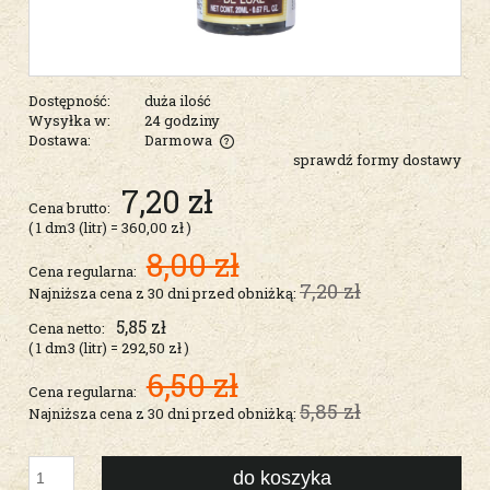
Dostępność:
duża ilość
Wysyłka w:
24 godziny
Dostawa:
Darmowa
sprawdź formy dostawy
Cena nie zawiera ewentualnych kosztów płatności
7,20 zł
Cena brutto:
( 1
dm3 (litr)
=
360,00 zł
)
8,00 zł
Cena regularna:
7,20 zł
Najniższa cena z 30 dni przed obniżką:
5,85 zł
Cena netto:
( 1
dm3 (litr)
=
292,50 zł
)
6,50 zł
Cena regularna:
5,85 zł
Najniższa cena z 30 dni przed obniżką:
do koszyka