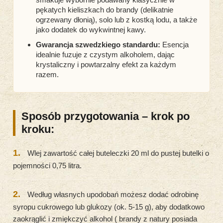
pękatych kieliszkach do brandy (delikatnie
ogrzewany dłonią), solo lub z kostką lodu, a także
jako dodatek do wykwintnej kawy.
Gwarancja szwedzkiego standardu:
Esencja
idealnie fuzuje z czystym alkoholem, dając
krystaliczny i powtarzalny efekt za każdym
razem.
Sposób przygotowania – krok po
kroku:
1.
Wlej zawartość całej buteleczki 20 ml do pustej butelki o
pojemności 0,75 litra.
2.
Według własnych upodobań możesz dodać odrobinę
syropu cukrowego lub glukozy (ok. 5-15 g), aby dodatkowo
zaokrąglić i zmiękczyć alkohol ( brandy z natury posiada