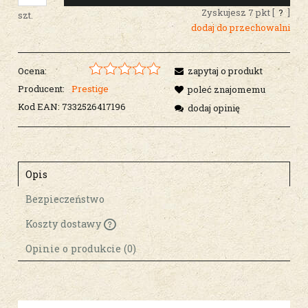
Zyskujesz
7
pkt [
?
]
szt.
dodaj do przechowalni
Ocena:
zapytaj o produkt
Producent:
Prestige
poleć znajomemu
Kod EAN:
7332526417196
dodaj opinię
Opis
Bezpieczeństwo
Koszty dostawy
Cena nie zawiera ewentualnych kosztów
płatności
Opinie o produkcie (0)