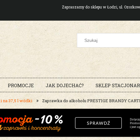
Zapraszamy do sklepu w Łodzi, ul. Ozork
PROMOCJE
JAK DOJECHAĆ?
SKLEP STACJONA
»
 na 37,5 l wódki
Zaprawka do alkoholu PRESTIGE BRANDY CARTE