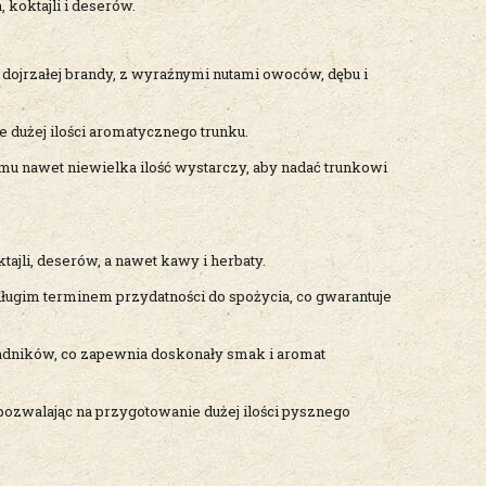
 koktajli i deserów.
dojrzałej brandy, z wyraźnymi nutami owoców, dębu i
dużej ilości aromatycznego trunku.
mu nawet niewielka ilość wystarczy, aby nadać trunkowi
ktajli, deserów, a nawet kawy i herbaty.
ługim terminem przydatności do spożycia, co gwarantuje
adników, co zapewnia doskonały smak i aromat
pozwalając na przygotowanie dużej ilości pysznego