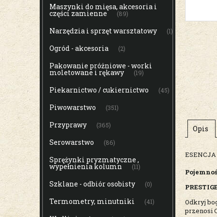
Maszynki do mięsa, akcesoria i
części zamienne
(89)
Narzędzia i sprzęt warsztatowy
(1)
Ogród - akcesoria
(2)
Pakowanie próżniowe - worki
moletowane i rękawy
(19)
Piekarnictwo / cukiernictwo
(45)
Piwowarstwo
(351)
Przyprawy
(365)
Opis
Serowarstwo
(86)
ESENCJA
Sprężynki pryzmatyczne ,
wypełnienia kolumn
(11)
Pojemno
Szklane - odbiór osobisty
(0)
PRESTIGE
Termometry, minutniki
Odkryj bo
(41)
przenosi 