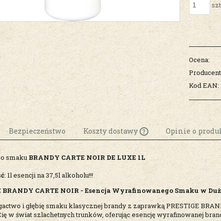
szt
Ocena:
Producent
Kod EAN:
Bezpieczeństwo
Koszty dostawy
Opinie o produk
 o smaku
BRANDY CARTE NOIR DE LUXE 1L
Cena nie zawiera
ewentualnych k
ść
: 1l esencji na 37,5l alkoholu!!!
płatności
 BRANDY CARTE NOIR - Esencja Wyrafinowanego Smaku w Du
gactwo i głębię smaku klasycznej brandy z zaprawką PRESTIGE BRAND
Cię w świat szlachetnych trunków, oferując esencję wyrafinowanej br