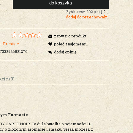
do koszyka
.
Zyskujesz
202
pkt [
?
]
dodaj do przechowalni
zapytaj o produkt
:
Prestige
poleć znajomemu
7332526821276
dodaj opinię
cie (0)
osztów
żym Formacie
Y CARTE NOIR. Ta duża butelka o pojemności 1L
andy o złożonym aromacie i smaku. Teraz możesz z