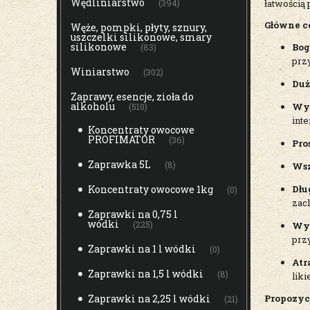
Wędliniarstwo
łatwością 
(394)
Główne c
Węże, pompki, płyty, sznury,
uszczelki silikonowe, smary
silikonowe
Bog
(83)
prz
Winiarstwo
(302)
Duż
Zaprawy, esencje, zioła do
alkoholu
Wys
(510)
int
Koncentraty owocowe
PROFIMATOR
(36)
Pro
Zaprawka 5L
(8)
Wsz
Dłu
Koncentraty owocowe 1kg
(0)
zac
Zaprawki na 0,75 l
wódki
(225)
Wys
prz
Zaprawki na 1 l wódki
(0)
Atr
Zaprawki na 1,5 l wódki
(8)
lik
Propozyc
Zaprawki na 2,25 l wódki
(21)