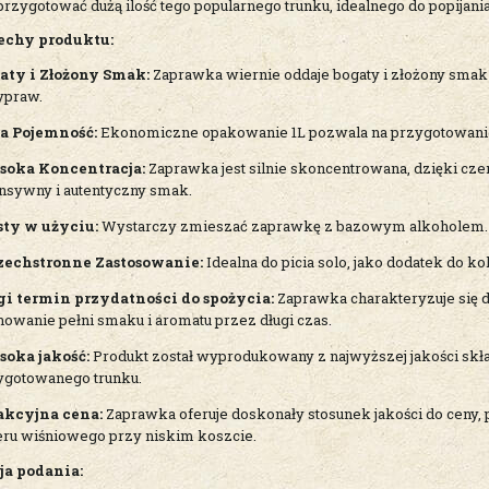
przygotować dużą ilość tego popularnego trunku, idealnego do popijania,
echy produktu:
aty i Złożony Smak:
Zaprawka wiernie oddaje bogaty i złożony smak 
ypraw.
a Pojemność:
Ekonomiczne opakowanie 1L pozwala na przygotowanie 
oka Koncentracja:
Zaprawka jest silnie skoncentrowana, dzięki cze
ensywny i autentyczny smak.
sty w użyciu:
Wystarczy zmieszać zaprawkę z bazowym alkoholem.
echstronne Zastosowanie:
Idealna do picia solo, jako dodatek do ko
gi termin przydatności do spożycia:
Zaprawka charakteryzuje się d
howanie pełni smaku i aromatu przez długi czas.
oka jakość:
Produkt został wyprodukowany z najwyższej jakości skł
ygotowanego trunku.
akcyjna cena:
Zaprawka oferuje doskonały stosunek jakości do ceny, 
ieru wiśniowego przy niskim koszcie.
ja podania: