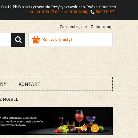
owska 12, blisko skrzyżowania Przybyszewskiego-Rydza-Śmigłego
pon. - pt: 9:00-17:00, sob.: 9:00-13:00,
502 711 571
Zarejestruj się
Zaloguj się
Koszyk:
(pusty)
RNY
KONTAKT
 NOIR 1L