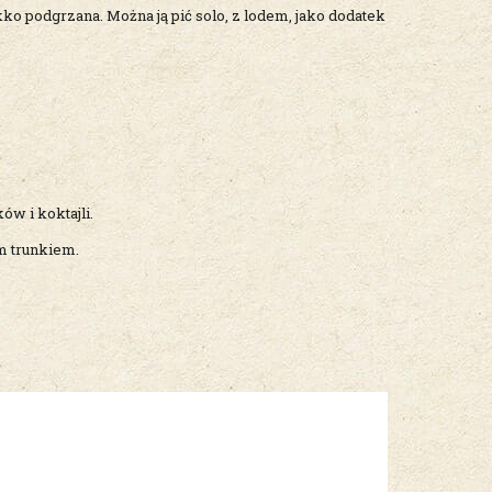
ko podgrzana. Można ją pić solo, z lodem, jako dodatek
ów i koktajli.
m trunkiem.