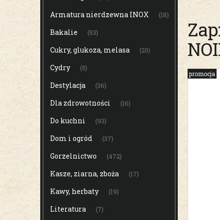
Armatura nierdzewna INOX
(18)
Zap
Bakalie
(53)
NOI
Cukry, glukoza, melasa
(20)
Cydry
(5)
promocja
Destylacja
(36)
Dla zdrowotności
(16)
Do kuchni
(93)
Dom i ogród
(37)
Gorzelnictwo
(472)
Kasze, ziarna, zboża
(17)
Kawy, herbaty
(19)
Literatura
(7)