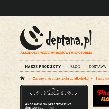
NASZE PRODUKTY
BLOG
DOSTAWA
»
»
Zaprawy, esencje, zioła do alkoholu
Zaprawki
MENU
Akcesoria do przetwórstwa
domowego
(38)