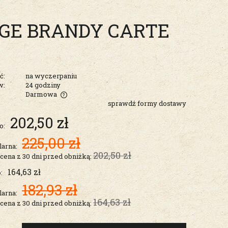
TIGE BRANDY CARTE
ć:
na wyczerpaniu
w:
24 godziny
Darmowa
sprawdź formy dostawy
entualnych
202,50 zł
o:
225,00 zł
larna:
202,50 zł
 cena z 30 dni przed obniżką:
164,63 zł
:
182,93 zł
larna:
164,63 zł
 cena z 30 dni przed obniżką: