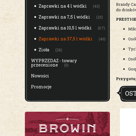
Brandy Ca
Zaprawki na 4 l wódki
(43)
do drinków
Zaprawki na 7,5 l wódki
(25)
PRESTIGE
Zaprawki na 10,5 l wódki
(67)
Mił
Zaprawki na 37,5 l wódki
Osó
(40)
Tyc
Zioła
(28)
Osób
WYPRZEDAŻ - towary
przecenione
(0)
Gos
Nowości
Przygotu
Promocje
OS