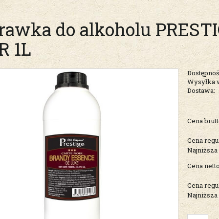
rawka do alkoholu PRES
R 1L
Dostępnoś
Wysyłka 
Dostawa:
Cena nie zawiera ew
Cena brutt
kosztów płatności
Cena regu
Najniższa
Cena netto
Cena regu
Najniższa