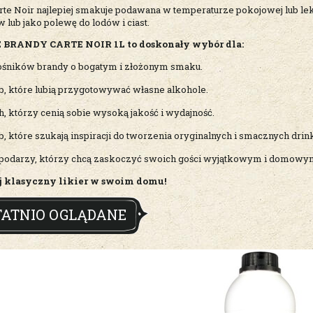
rte Noir najlepiej smakuje podawana w temperaturze pokojowej lub lek
 lub jako polewę do lodów i ciast.
 BRANDY CARTE NOIR 1L to doskonały wybór dla:
ośników brandy o bogatym i złożonym smaku.
b, które lubią przygotowywać własne alkohole.
h, którzy cenią sobie wysoką jakość i wydajność.
, które szukają inspiracji do tworzenia oryginalnych i smacznych drink
podarzy, którzy chcą zaskoczyć swoich gości wyjątkowym i domowy
j klasyczny likier w swoim domu!
TATNIO OGLĄDANE