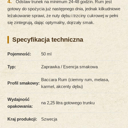
4.
Odstaw trunek na minimum 24-48 godzin. Rum jest
gotowy do spożycia już następnego dnia, jednak kilkudniowe
leżakowanie sprawi, że nuty dębu i trzciny cukrowej w pełni
się zintegrują, dając optymalny, dojrzały smak.
Specyfikacja techniczna
Pojemność:
50 ml
Typ:
Zaprawka / Esencja smakowa
Baccara Rum (ciemny rum, melasa,
Profil smakowy:
karmel, akcenty dębu)
Wydajność
na 2,25 litra gotowego trunku
opakowania:
Kraj produkcji:
Szwecja