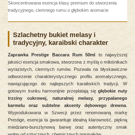
Skoncentrowana esencja klasy premium do stworzenia
tradycyjnego, ciemnego rumu o głębokim aromacie
Szlachetny bukiet melasy i
tradycyjny, karaibski charakter
Zaprawka Prestige Baccara Rum 50ml
to najwyższej
jakości esencja smakowa, stworzona z myślą o miłośnikach
wyrazistych, ciemnych rumów. Pozwala na błyskawiczne
odtworzenie charakterystycznego profilu aromatycznego,
nawiązującego do najlepszych karaibskich tradycji. W
gotowym trunku harmonijnie przeplatają się
głębokie nuty
trzciny cukrowej, naturalnej melasy, przypalanego
karmelu oraz subtelne akcenty dębowego drewna
.
Wyprodukowana w Szwecji przez renomowaną markę
Prestige, esencja ta gwarantuje idealną klarowność, piękną
miedziano-bursztynową barwę oraz autentyczny smak
wolny od sztucznych, chemicznych posmaków.