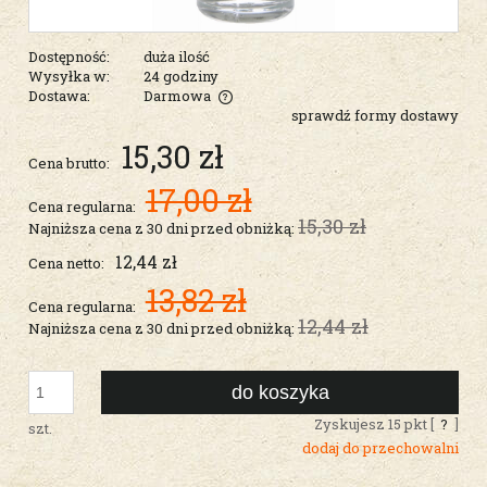
Dostępność:
duża ilość
Wysyłka w:
24 godziny
Dostawa:
Darmowa
sprawdź formy dostawy
Cena nie zawiera ewentualnych kosztów płatności
15,30 zł
Cena brutto:
17,00 zł
Cena regularna:
15,30 zł
Najniższa cena z 30 dni przed obniżką:
12,44 zł
Cena netto:
13,82 zł
Cena regularna:
12,44 zł
Najniższa cena z 30 dni przed obniżką:
do koszyka
Zyskujesz
15
pkt [
?
]
szt.
dodaj do przechowalni