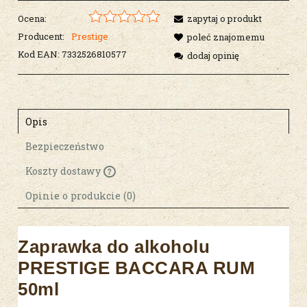
Ocena:
zapytaj o produkt
Producent:
Prestige
poleć znajomemu
Kod EAN:
7332526810577
dodaj opinię
Opis
Bezpieczeństwo
Koszty dostawy
Cena nie zawiera ewentualnych kosztów
płatności
Opinie o produkcie (0)
Zaprawka do alkoholu
PRESTIGE BACCARA RUM
50ml