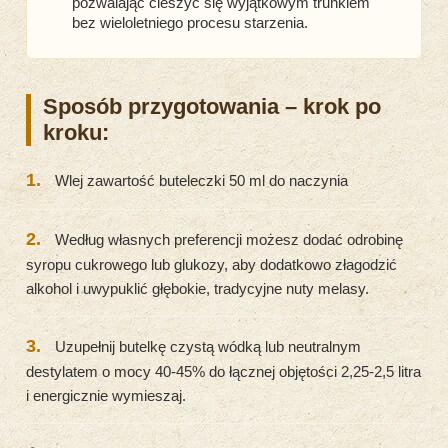
pozwalając cieszyć się wyjątkowym trunkiem
bez wieloletniego procesu starzenia.
Sposób przygotowania – krok po
kroku:
1.
Wlej zawartość buteleczki 50 ml do naczynia
2.
Według własnych preferencji możesz dodać odrobinę
syropu cukrowego lub glukozy, aby dodatkowo złagodzić
alkohol i uwypuklić głębokie, tradycyjne nuty melasy.
3.
Uzupełnij butelkę czystą wódką lub neutralnym
destylatem o mocy 40-45% do łącznej objętości 2,25-2,5 litra
i energicznie wymieszaj.