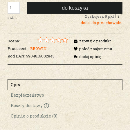
do koszyka
Zyskujesz
9
pkt [
?
]
szt.
dodaj do przechowalni
Ocena:
zapytaj o produkt
Producent:
BROWIN
poleć znajomemu
Kod EAN:
5904816002843
dodaj opinię
Opis
Bezpieczeństwo
Koszty dostawy
Cena nie zawiera ewentualnych kosztów
płatności
Opinie o produkcie (0)