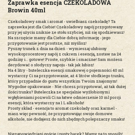
Zaprawka esencja CZEKOLADOWA
Browin 40ml
Czekoladowy smak i aromat - uwielbiasz czekoladę? Ta
zaprawka jest dla Ciebie! Czekoladowy napój przygotowany
przy jej użyciu zniknie ze stołu szybciej, niż się spodziewasz!
Na szczęście mamy dla Ciebie dobrą informację - jego
przygotowanie jest prostsze, niż myślisz!
Pyszny trunek z dnia na dzień - wymieszaj ulubiony
wysokoprocentowy napój z cukrem i esencją, zostaw na 24
godziny i... gotowe! Proste, szybkie i smaczne! Sam możesz
decydować o słodyczy napoju - tak jak lubisz!
Na 4 litry - buteleczka esencji smakowej o pojemności 40 ml
wystarczy Ci na przygotowanie, aż 4 litrów słodkiego trunku,
który przypadnie do gustu wszystkim Twoim znajomym!
Wygodne opakowanie - Nie chcesz przygotować, aż tak dużej
ilości trunku? Buteleczka ze specjalnie wyżłobionymi
wgłębieniami pozwoli Ci na łatwe odmierzenie 10 ml porcji
esencji, która wystarczy na 1 L alkoholu!
Prosty skład - esencja to aromat czekolady oraz karmel -
masz więc pewność, że przygotowując swoje domowe
alkohole, nie dodajesz do nich zbędnych polepszaczy smaku!
Niezapowiedziani goście i pusty barek? Mamy na to sposób!