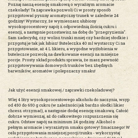
Poznaj naszą esencję smakową o wyraźnym aromacie
czekolady! Ta zaprawka pozwoli Ci w prosty sposób
przygotować pyszny aromatyczny trunek w zaledwie 24
godziny! Wystarczy, że wymieszasz ulubiony
wysokoprocentowy napój z odpowiednią ilością cukru i
esencji, a następnie pozostawisz na dobę do "przegryzienia".
Sam zadecyduj, czy wolisz trunki mniej czy bardziej słodkie i
przygotuj je tak jak lubisz! Buteleczka 40 ml wystarczy Ci na
przygotowanie, aż 4 L likieru, a wygodne wyżłobienia w
buteleczce pozwolą na dawkowanie esencji na mniejsze
porcje. Prosty skład produktu sprawia, że masz pewność
przygotowywania domowych trunków bez zbędnych
barwników, aromatów i polepszaczy smaku!
Jak użyć esencji smakowej / zaprawki czekoladowej?
Wlej 4 litry wysokoprocentowego alkoholu do naczynia, wsyp
od 450 do 650 g cukru (w zależności jak bardzo słodki likier
chcesz otrzymać), a następnie dodaj esencję smakową. Całość
dobrze wymieszaj, aż do całkowitego rozpuszczenia się
cukru. Odstaw napój na minimum 24 godziny. Alkohol o
pełnym aromacie i wyrazistym smaku gotowy! Smacznego! W
celu przygotowania mniejszej porcji trunku - wykorzystaj