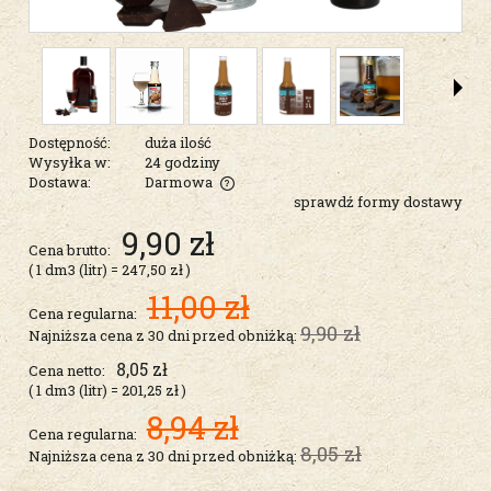
Dostępność:
duża ilość
Wysyłka w:
24 godziny
Dostawa:
Darmowa
sprawdź formy dostawy
Cena nie zawiera ewentualnych kosztów płatności
9,90 zł
Cena brutto:
( 1
dm3 (litr)
=
247,50 zł
)
11,00 zł
Cena regularna:
9,90 zł
Najniższa cena z 30 dni przed obniżką:
8,05 zł
Cena netto:
( 1
dm3 (litr)
=
201,25 zł
)
8,94 zł
Cena regularna:
8,05 zł
Najniższa cena z 30 dni przed obniżką: