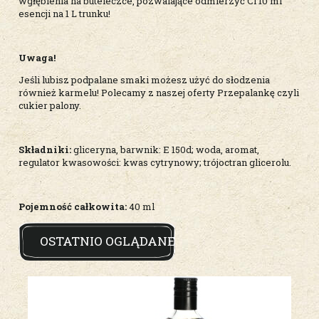
wgłębienia na buteleczce, pozwalające odmierzyć Ci 10 ml
esencji na 1 L trunku!
Uwaga!
Jeśli lubisz podpalane smaki możesz użyć do słodzenia
również karmelu! Polecamy z naszej oferty Przepalankę czyli
cukier palony.
Składniki:
gliceryna, barwnik: E 150d; woda, aromat,
regulator kwasowości: kwas cytrynowy; trójoctran glicerolu.
Pojemność całkowita:
40 ml
OSTATNIO OGLĄDANE