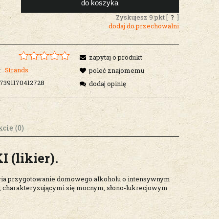
do koszyka
.
Zyskujesz
9
pkt [
?
]
dodaj do przechowalni
zapytaj o produkt
:
Strands
poleć znajomemu
7391170412728
dodaj opinię
cie (0)
I
(likier).
osztów
ia przygotowanie domowego alkoholu o intensywnym
 charakteryzującymi się mocnym, słono-lukrecjowym