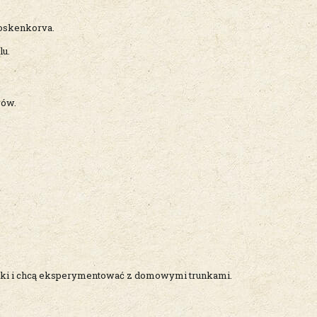
oskenkorva.
lu.
rów.
smaki i chcą eksperymentować z domowymi trunkami.