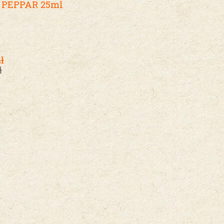
 PEPPAR 25ml
ł
ł