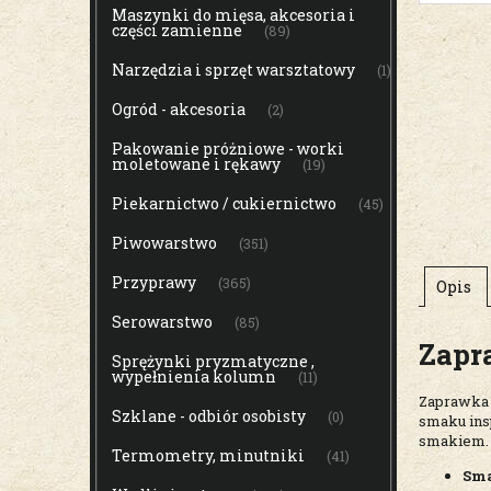
Maszynki do mięsa, akcesoria i
części zamienne
(89)
Narzędzia i sprzęt warsztatowy
(1)
Ogród - akcesoria
(2)
Pakowanie próżniowe - worki
moletowane i rękawy
(19)
Piekarnictwo / cukiernictwo
(45)
Piwowarstwo
(351)
Przyprawy
(365)
Opis
Serowarstwo
(85)
Zapr
Sprężynki pryzmatyczne ,
wypełnienia kolumn
(11)
Zaprawka 
Szklane - odbiór osobisty
(0)
smaku ins
smakiem. 
Termometry, minutniki
(41)
Sma