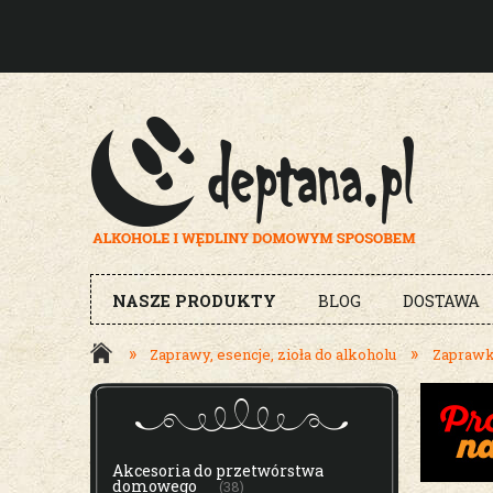
NASZE PRODUKTY
BLOG
DOSTAWA
»
»
Zaprawy, esencje, zioła do alkoholu
Zaprawki
MENU
Akcesoria do przetwórstwa
domowego
(38)