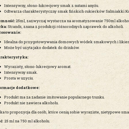
Intensywny, słono-lukrecjowy smak z nutami anyżu.
Odtwarza charakterystyczny smak fińskich cukierków Salmiakki K
emność:
25ml, zazwyczaj wystarcza na aromatyzowanie 750ml alkoho
ka:
Strands, znana z produkcji różnorodnych zaprawek do alkoholi.
tosowanie:
Idealna do przygotowywania domowych wódek smakowych i likie
Może być uzyta jako dodatek do drinków.
rakterystyka:
Wyrazisty, słono-lukrecjowy aromat.
Intensywny smak.
Prosta w uzyciu.
ormacje dodatkowe:
Produkt ma za zadanie imitowanie popularnego trunku.
Produkt nie zawiera alkoholu.
ka to propozycja dla osób, które cenią sobie wyraziste, nietypowe 
ść
: 25 ml na 750 ml alkoholu.