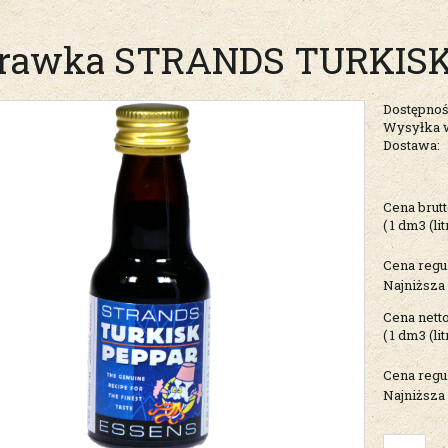
rawka STRANDS TURKISK
Dostępnoś
Wysyłka 
Dostawa:
Cena nie zawiera ew
Cena brutt
kosztów płatności
( 1
dm3 (lit
Cena regu
Najniższa
Cena netto
( 1
dm3 (lit
Cena regu
Najniższa