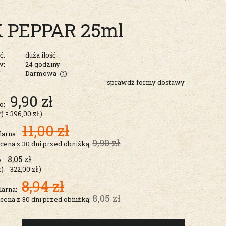
 PEPPAR 25ml
ć:
duża ilość
w:
24 godziny
Darmowa
sprawdź formy dostawy
entualnych
9,90 zł
o:
r)
=
396,00 zł
)
11,00 zł
larna:
9,90 zł
 cena z 30 dni przed obniżką:
8,05 zł
:
r)
=
322,00 zł
)
8,94 zł
larna:
8,05 zł
 cena z 30 dni przed obniżką: