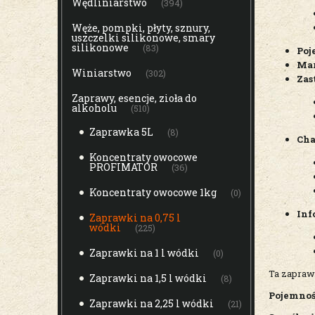
Wędliniarstwo
(394)
Węże, pompki, płyty, sznury,
uszczelki silikonowe, smary
silikonowe
(83)
Poj
Mar
Winiarstwo
(302)
Zas
Zaprawy, esencje, zioła do
alkoholu
(510)
Zaprawka 5L
(8)
Cha
Koncentraty owocowe
PROFIMATOR
(36)
Koncentraty owocowe 1kg
(0)
Inf
Zaprawki na 0,75 l
wódki
(225)
Zaprawki na 1 l wódki
(0)
Ta zapraw
Zaprawki na 1,5 l wódki
(8)
Pojemno
Zaprawki na 2,25 l wódki
(21)