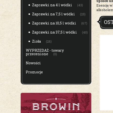
Sposób uż
Zaprawki na 4 l wódki
(43)
Esencję wl
alkoholem
Zaprawki na 7,5 l wódki
(25)
OS
Zaprawki na 10,5 l wódki
(67)
Zaprawki na 37,5 l wódki
(40)
Zioła
(28)
WYPRZEDAŻ - towary
przecenione
(0)
Nowości
Promocje