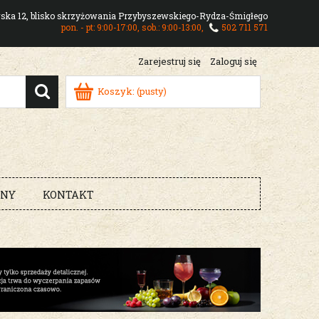
owska 12, blisko skrzyżowania Przybyszewskiego-Rydza-Śmigłego
pon. - pt: 9:00-17:00, sob.: 9:00-13:00,
502 711 571
Zarejestruj się
Zaloguj się
Koszyk:
(pusty)
RNY
KONTAKT