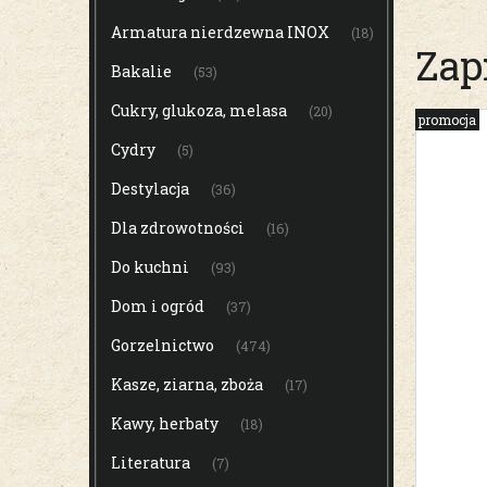
Armatura nierdzewna INOX
(18)
Zap
Bakalie
(53)
Cukry, glukoza, melasa
(20)
promocja
Cydry
(5)
Destylacja
(36)
Dla zdrowotności
(16)
Do kuchni
(93)
Dom i ogród
(37)
Gorzelnictwo
(474)
Kasze, ziarna, zboża
(17)
Kawy, herbaty
(18)
Literatura
(7)