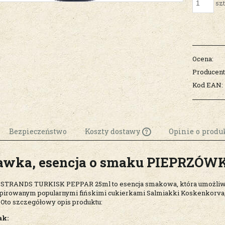
szt
Ocena:
Producent
Kod EAN:
Bezpieczeństwo
Koszty dostawy
Opinie o produk
awka, esencja o smaku
PIEPRZÓWK
Cena nie zawiera
ewentualnych k
płatności
STRANDS TURKISK PEPPAR 25ml to esencja smakowa, która umożliw
pirowanym popularnymi fińskimi cukierkami Salmiakki Koskenkorva,
Oto szczegółowy opis produktu:
k: