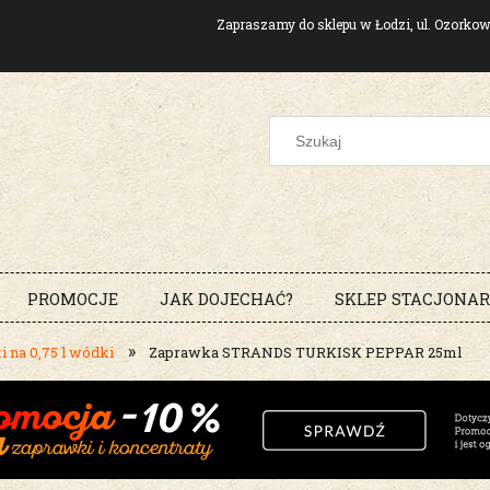
Zapraszamy do sklepu w Łodzi, ul. Ozork
PROMOCJE
JAK DOJECHAĆ?
SKLEP STACJONA
»
 na 0,75 l wódki
Zaprawka STRANDS TURKISK PEPPAR 25ml