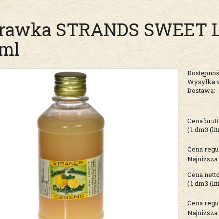
rawka STRANDS SWEET 
ml
Dostępnoś
Wysyłka 
Dostawa:
Cena nie zawiera ew
Cena brutt
kosztów płatności
( 1
dm3 (lit
Cena regu
Najniższa
Cena netto
( 1
dm3 (lit
Cena regu
Najniższa