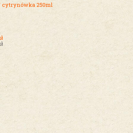
cytrynówka 250ml
zł
zł