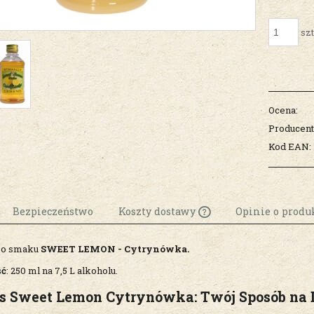
szt
Ocena:
Producent
Kod EAN:
Bezpieczeństwo
Koszty dostawy
Opinie o produk
 o smaku
SWEET LEMON - Cytrynówka.
Cena nie zawiera
ewentualnych k
ść
: 250 ml na 7,5 L alkoholu.
płatności
ds Sweet Lemon Cytrynówka: Twój Sposób na