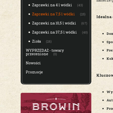
nabierze g
Zaprawki na 4 l wódki
(43)
Zaprawki na 7,5 l wódki
(25)
Idealna 
Zaprawki na 10,5 l wódki
(67)
Zaprawki na 37,5 l wódki
(40)
Do
Zioła
(28)
Spo
Pre
WYPRZEDAŻ - towary
przecenione
(0)
Kok
Nowości
Promocje
Kluczo
Wys
Aut
Pro