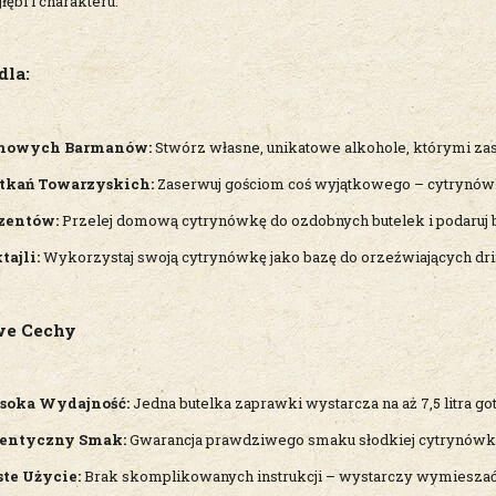
łębi i charakteru.
dla:
mowych Barmanów:
Stwórz własne, unikatowe alkohole, którymi z
tkań Towarzyskich:
Zaserwuj gościom coś wyjątkowego – cytrynówk
zentów:
Przelej domową cytrynówkę do ozdobnych butelek i podaruj 
tajli:
Wykorzystaj swoją cytrynówkę jako bazę do orzeźwiających dr
we Cechy
oka Wydajność:
Jedna butelka zaprawki wystarcza na aż 7,5 litra g
entyczny Smak:
Gwarancja prawdziwego smaku słodkiej cytrynówki,
ste Użycie:
Brak skomplikowanych instrukcji – wystarczy wymieszać i