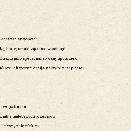
askoczysz znajomych.
ę, której smak zapadnie w pamięć.
bliskim jako spersonalizowany upominek.
inków i eksperymentuj z nowymi przepisami.
otowego trunku.
 jak z najlepszych przepisów.
 cieszyć się efektem.