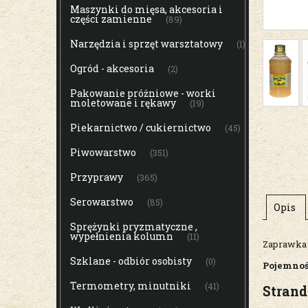
Maszynki do mięsa, akcesoria i
części zamienne
(89)
Narzędzia i sprzęt warsztatowy
(1)
Ogród - akcesoria
(2)
Pakowanie próżniowe - worki
moletowane i rękawy
(19)
Piekarnictwo / cukiernictwo
(45)
Piwowarstwo
(351)
Przyprawy
(365)
Serowarstwo
(85)
Opis
Sprężynki pryzmatyczne ,
wypełnienia kolumn
(11)
Zaprawka
Szklane - odbiór osobisty
(0)
Pojemno
Termometry, minutniki
(41)
Stran