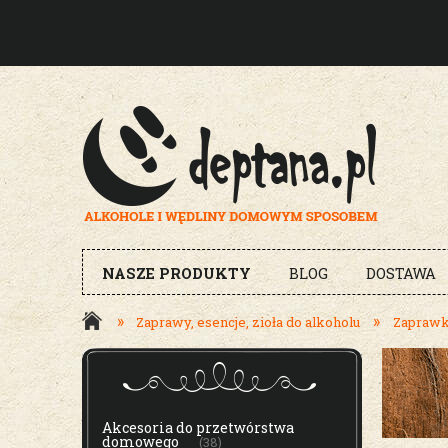
NASZE PRODUKTY
BLOG
DOSTAWA
»
»
Zaprawy, esencje, zioła do alkoholu
Zaprawki
MENU
Akcesoria do przetwórstwa
domowego
(38)