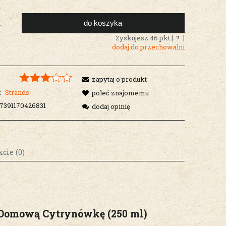
do koszyka
.
Zyskujesz
46
pkt [
?
]
dodaj do przechowalni
zapytaj o produkt
:
Strands
poleć znajomemu
7391170426831
dodaj opinię
cie (0)
osztów
 Domową Cytrynówkę (250 ml)