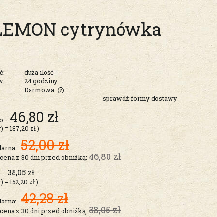
LEMON cytrynówka
ć:
duża ilość
w:
24 godziny
Darmowa
sprawdź formy dostawy
entualnych
46,80 zł
o:
r)
=
187,20 zł
)
52,00 zł
larna:
46,80 zł
 cena z 30 dni przed obniżką:
38,05 zł
:
r)
=
152,20 zł
)
42,28 zł
larna:
38,05 zł
 cena z 30 dni przed obniżką: