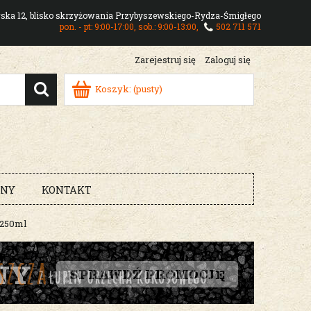
owska 12, blisko skrzyżowania Przybyszewskiego-Rydza-Śmigłego
pon. - pt: 9:00-17:00, sob.: 9:00-13:00,
502 711 571
Zarejestruj się
Zaloguj się
Koszyk:
(pusty)
RNY
KONTAKT
250ml