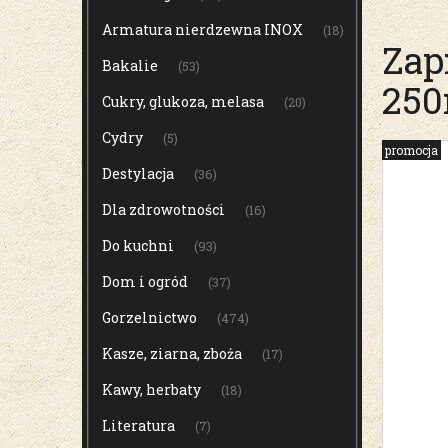
Armatura nierdzewna INOX
(18)
Zap
Bakalie
(53)
250
Cukry, glukoza, melasa
(20)
Cydry
(5)
promocja
Destylacja
(36)
Dla zdrowotności
(16)
Do kuchni
(93)
Dom i ogród
(37)
Gorzelnictwo
(474)
Kasze, ziarna, zboża
(17)
Kawy, herbaty
(18)
Literatura
(7)