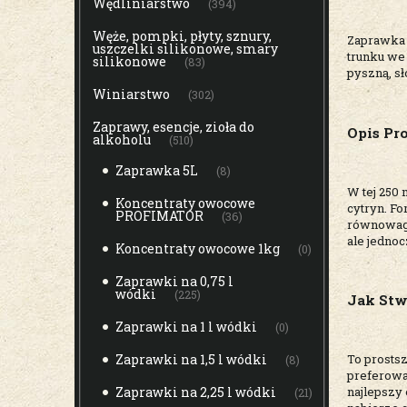
Wędliniarstwo
(394)
Węże, pompki, płyty, sznury,
Zaprawka 
uszczelki silikonowe, smary
trunku we 
silikonowe
(83)
pyszną, sł
Winiarstwo
(302)
Zaprawy, esencje, zioła do
Opis Pr
alkoholu
(510)
Zaprawka 5L
(8)
W tej 250 
Koncentraty owocowe
cytryn. F
PROFIMATOR
(36)
równowagę
ale jedno
Koncentraty owocowe 1kg
(0)
Zaprawki na 0,75 l
wódki
(225)
Jak Stw
Zaprawki na 1 l wódki
(0)
Zaprawki na 1,5 l wódki
To prostsz
(8)
preferowa
Zaprawki na 2,25 l wódki
najlepszy
(21)