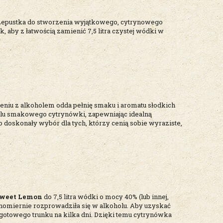
zepustka do stworzenia wyjątkowego, cytrynowego
aby z łatwością zamienić 7,5 litra czystej wódki w
zeniu z alkoholem odda pełnię smaku i aromatu słodkich
ilu smakowego cytrynówki, zapewniając idealną
doskonały wybór dla tych, którzy cenią sobie wyraziste,
Sweet Lemon
do 7,5 litra wódki o mocy 40% (lub innej,
nomiernie rozprowadziła się w alkoholu. Aby uzyskać
gotowego trunku na kilka dni. Dzięki temu cytrynówka