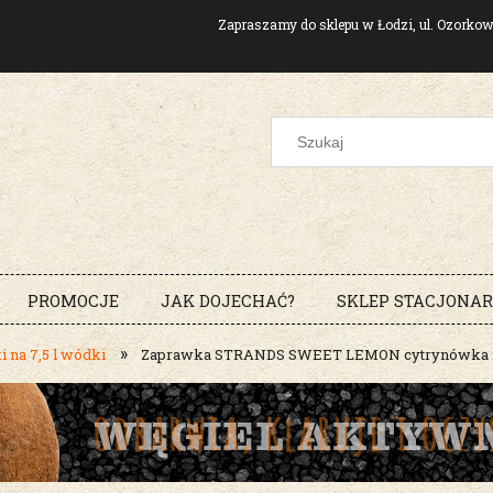
Zapraszamy do sklepu w Łodzi, ul. Ozork
PROMOCJE
JAK DOJECHAĆ?
SKLEP STACJONA
»
 na 7,5 l wódki
Zaprawka STRANDS SWEET LEMON cytrynówka 