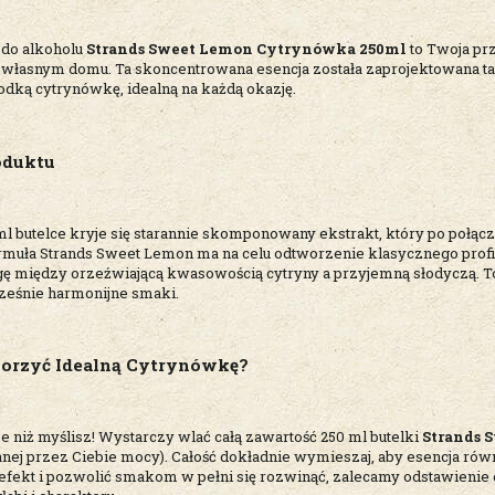
do alkoholu
Strands Sweet Lemon Cytrynówka 250ml
to Twoja pr
własnym domu. Ta skoncentrowana esencja została zaprojektowana tak, 
odką cytrynówkę, idealną na każdą okazję.
oduktu
ml butelce kryje się starannie skomponowany ekstrakt, który po połąc
ormuła Strands Sweet Lemon ma na celu odtworzenie klasycznego prof
 między orzeźwiającą kwasowością cytryny a przyjemną słodyczą. To 
cześnie harmonijne smaki.
orzyć Idealną Cytrynówkę?
e niż myślisz! Wystarczy wlać całą zawartość 250 ml butelki
Strands 
nej przez Ciebie mocy). Całość dokładnie wymieszaj, aby esencja rów
 efekt i pozwolić smakom w pełni się rozwinąć, zalecamy odstawienie 