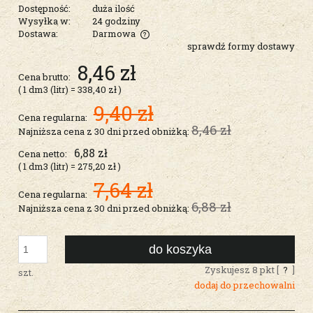
Dostępność:
duża ilość
Wysyłka w:
24 godziny
Dostawa:
Darmowa
sprawdź formy dostawy
Cena nie zawiera ewentualnych kosztów płatności
8,46 zł
Cena brutto:
( 1
dm3 (litr)
=
338,40 zł
)
9,40 zł
Cena regularna:
8,46 zł
Najniższa cena z 30 dni przed obniżką:
6,88 zł
Cena netto:
( 1
dm3 (litr)
=
275,20 zł
)
7,64 zł
Cena regularna:
6,88 zł
Najniższa cena z 30 dni przed obniżką:
do koszyka
Zyskujesz
8
pkt [
?
]
szt.
dodaj do przechowalni