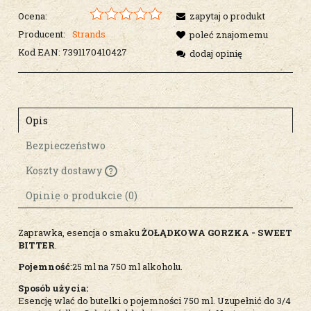
Ocena:
zapytaj o produkt
Producent:
Strands
poleć znajomemu
Kod EAN:
7391170410427
dodaj opinię
Opis
Bezpieczeństwo
Koszty dostawy
Cena nie zawiera ewentualnych kosztów
płatności
Opinie o produkcie (0)
Zaprawka, esencja o smaku
ŻOŁĄDKOWA GORZKA - SWEET
BITTER
.
Pojemność
:25 ml na 750 ml alkoholu.
Sposób użycia:
Esencję wlać do butelki o pojemności 750 ml. Uzupełnić do 3/4