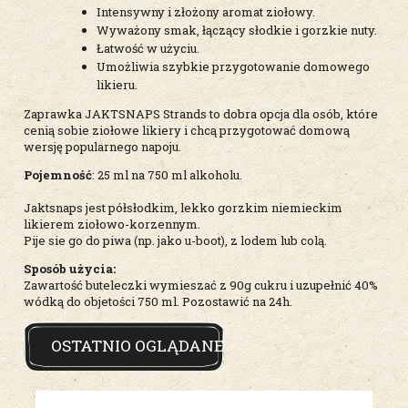
Intensywny i złożony aromat ziołowy.
Wyważony smak, łączący słodkie i gorzkie nuty.
Łatwość w użyciu.
Umożliwia szybkie przygotowanie domowego
likieru.
Zaprawka JAKTSNAPS Strands to dobra opcja dla osób, które
cenią sobie ziołowe likiery i chcą przygotować domową
wersję popularnego napoju.
Pojemność
: 25 ml na 750 ml alkoholu.
Jaktsnaps jest półsłodkim, lekko gorzkim niemieckim
likierem ziołowo-korzennym.
Pije sie go do piwa (np. jako u-boot), z lodem lub colą.
Sposób użycia:
Zawartość buteleczki wymieszać z 90g cukru i uzupełnić 40%
wódką do objetości 750 ml. Pozostawić na 24h.
OSTATNIO OGLĄDANE