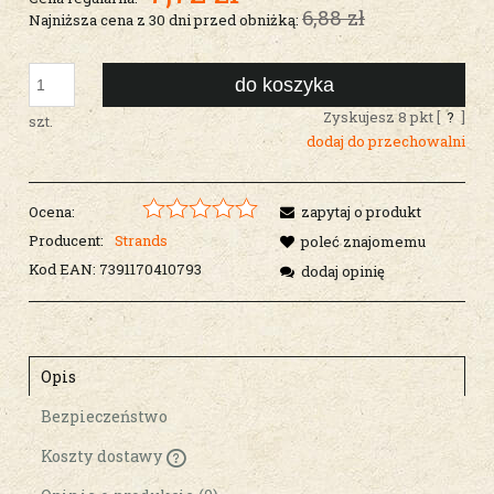
6,88 zł
Najniższa cena z 30 dni przed obniżką:
do koszyka
Zyskujesz
8
pkt [
?
]
szt.
dodaj do przechowalni
Ocena:
zapytaj o produkt
Producent:
Strands
poleć znajomemu
Kod EAN:
7391170410793
dodaj opinię
Opis
Bezpieczeństwo
Koszty dostawy
Cena nie zawiera ewentualnych kosztów