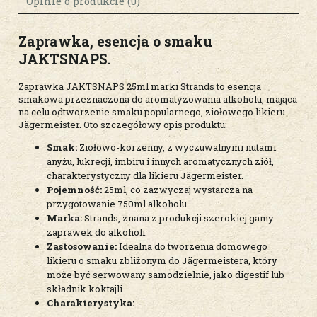
płatności
Opinie o produkcie (0)
Zaprawka, esencja o smaku
JAKTSNAPS
.
Zaprawka JAKTSNAPS 25ml marki Strands to esencja
smakowa przeznaczona do aromatyzowania alkoholu, mająca
na celu odtworzenie smaku popularnego, ziołowego likieru
Jägermeister. Oto szczegółowy opis produktu:
Smak:
Ziołowo-korzenny, z wyczuwalnymi nutami
anyżu, lukrecji, imbiru i innych aromatycznych ziół,
charakterystyczny dla likieru Jägermeister.
Pojemność:
25ml, co zazwyczaj wystarcza na
przygotowanie 750ml alkoholu.
Marka:
Strands, znana z produkcji szerokiej gamy
zaprawek do alkoholi.
Zastosowanie:
Idealna do tworzenia domowego
likieru o smaku zbliżonym do Jägermeistera, który
może być serwowany samodzielnie, jako digestif lub
składnik koktajli.
Charakterystyka: