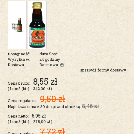
Dostępność:
duża ilość
Wysyłka w:
24 godziny
Dostawa:
Darmowa
sprawdź formy dostawy
Cena nie zawiera ewentualnych kosztów płatności
8,55 zł
Cena brutto:
( 1
dm3 (litr)
=
342,00 zł
)
9,50 zł
Cena regularna:
8,46 zł
Najniższa cena z 30 dni przed obniżką:
6,95 zł
Cena netto:
( 1
dm3 (litr)
=
278,00 zł
)
7,72 zł
Cena regularna: