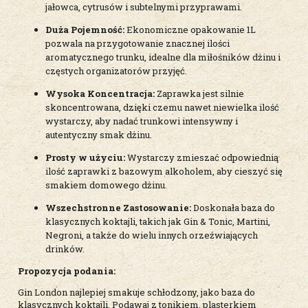
jałowca, cytrusów i subtelnymi przyprawami.
Duża Pojemność:
Ekonomiczne opakowanie 1L
pozwala na przygotowanie znacznej ilości
aromatycznego trunku, idealne dla miłośników dżinu i
częstych organizatorów przyjęć.
Wysoka Koncentracja:
Zaprawka jest silnie
skoncentrowana, dzięki czemu nawet niewielka ilość
wystarczy, aby nadać trunkowi intensywny i
autentyczny smak dżinu.
Prosty w użyciu:
Wystarczy zmieszać odpowiednią
ilość zaprawki z bazowym alkoholem, aby cieszyć się
smakiem domowego dżinu.
Wszechstronne Zastosowanie:
Doskonała baza do
klasycznych koktajli, takich jak Gin & Tonic, Martini,
Negroni, a także do wielu innych orzeźwiających
drinków.
Propozycja podania:
Gin London najlepiej smakuje schłodzony, jako baza do
klasycznych koktajli. Podawaj z tonikiem, plasterkiem