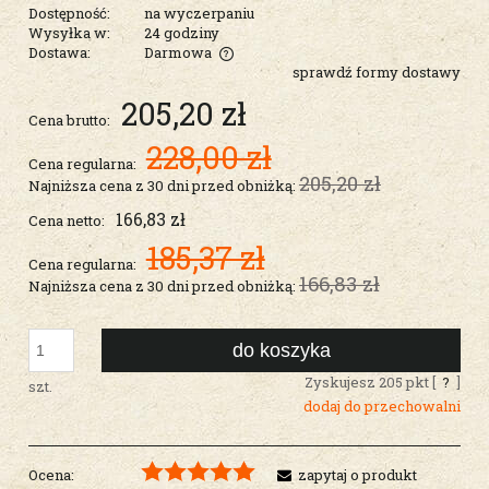
Dostępność:
na wyczerpaniu
Wysyłka w:
24 godziny
Dostawa:
Darmowa
sprawdź formy dostawy
Cena nie zawiera ewentualnych kosztów płatności
205,20 zł
Cena brutto:
228,00 zł
Cena regularna:
205,20 zł
Najniższa cena z 30 dni przed obniżką:
166,83 zł
Cena netto:
185,37 zł
Cena regularna:
166,83 zł
Najniższa cena z 30 dni przed obniżką:
do koszyka
Zyskujesz
205
pkt [
?
]
szt.
dodaj do przechowalni
Ocena:
zapytaj o produkt