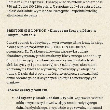
Odmierz 20ml zaprawki. Esencję wlać do butelki o pojemności
750 ml. Dodać 100-120g cukru. Uzupełnić do 3/4 czystą wódką.
Całość dokładnie wymieszać. Następnie uzupełnić butelkę
alkoholem do pełna
PRESTIGE GIN LONDON - Klasyczna Esencja Dżinu w
Dużym Formacie
Odkryj esencję tradycyjnego, wytrawnego dżinu londyńskiego
z dużą butelką zaprawki PRESTIGE GIN LONDON o
pojemności 1L. Ta skoncentrowana zaprawka oddaje
charakterystyczny profil smakowy klasycznego London Dry
Gin, z dominującymi nutami jałowca, cytrusów (takich jak
skórka cytryny i pomarańczy) oraz subtelnymi akcentami
korzennymi, tworząc wytrawny, orzeźwiający i elegancki
trunek. Dzięki dużej pojemności przygotujesz znaczną ilość
dżinu, idealnego do klasycznych koktajli i orzeźwiających
drinków.
Główne cechy produktu:
Klasyczny Smak London Dry Gin:
Zaprawka wiernie
oddaje wytrawny i orzeźwiający smak tradycyjnego
dżinu londyńskiego, z wyraźnie wyczuwalnymi nutami