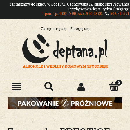
Zapraszamy do sklepu w Łodzi, ul. Ozorkowska 12, blisko skrzyżowania
Przybyszewskiego-Rydza-Śmigłego
pon. - pt: 9:00-17:00, sob.: 9:00-13:00,
502 711 571
Zarejestruj się
Zaloguj się