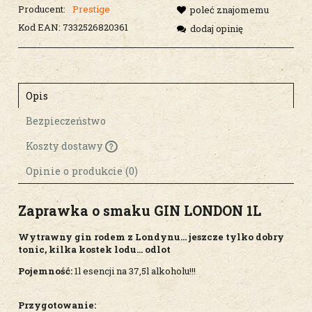
Producent:
Prestige
poleć znajomemu
Kod EAN:
7332526820361
dodaj opinię
Opis
Bezpieczeństwo
Koszty dostawy
Cena nie zawiera ewentualnych kosztów
płatności
Opinie o produkcie (0)
Zaprawka o smaku GIN LONDON 1L
Wytrawny gin rodem z Londynu... jeszcze tylko dobry
tonic, kilka kostek lodu... odlot
Pojemność:
1l esencji na 37,5l alkoholu!!!
Przygotowanie: