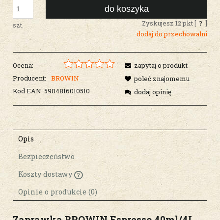
do koszyka
Zyskujesz
12
pkt [
?
]
szt.
dodaj do przechowalni
Ocena:
zapytaj o produkt
Producent:
BROWIN
poleć znajomemu
Kod EAN:
5904816010510
dodaj opinię
Opis
Bezpieczeństwo
Koszty dostawy
Cena nie zawiera ewentualnych kosztów
płatności
Opinie o produkcie (0)
Zaprawka BROWIN
Espresso
40ml/4L