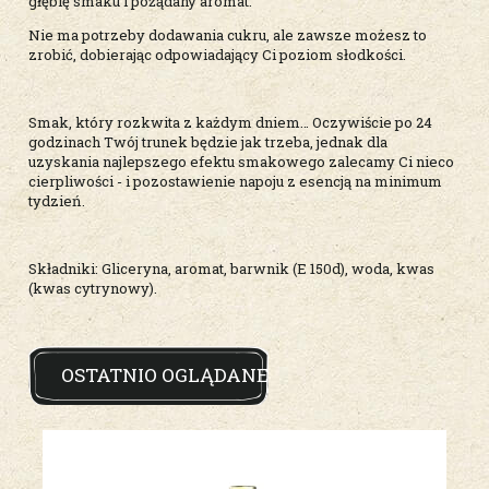
głębię smaku i pożądany aromat.
Nie ma potrzeby dodawania cukru, ale zawsze możesz to
zrobić, dobierając odpowiadający Ci poziom słodkości.
Smak, który rozkwita z każdym dniem… Oczywiście po 24
godzinach Twój trunek będzie jak trzeba, jednak dla
uzyskania najlepszego efektu smakowego zalecamy Ci nieco
cierpliwości - i pozostawienie napoju z esencją na minimum
tydzień.
Składniki: Gliceryna, aromat, barwnik (E 150d), woda, kwas
(kwas cytrynowy).
OSTATNIO OGLĄDANE