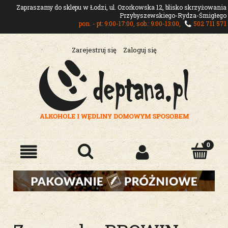
Zapraszamy do sklepu w Łodzi, ul. Ozorkowska 12, blisko skrzyżowania
Przybyszewskiego-Rydza-Śmigłego
pon. - pt: 9:00-17:00, sob.: 9:00-13:00,
502 711 571
Zarejestruj się
Zaloguj się