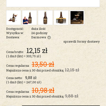
Dostępność:
duża ilość
Wysyłka w:
24 godziny
Dostawa:
Darmowa
sprawdź formy dostawy
Cena nie zawiera ewentualnych kosztów płatności
12,15 zł
Cena brutto:
( 1
dm3 (litr)
=
303,75 zł
)
13,50 zł
Cena regularna:
12,15 zł
Najniższa cena z 30 dni przed obniżką:
9,88 zł
Cena netto:
( 1
dm3 (litr)
=
247,00 zł
)
10,98 zł
Cena regularna:
9,88 zł
Najniższa cena z 30 dni przed obniżką: