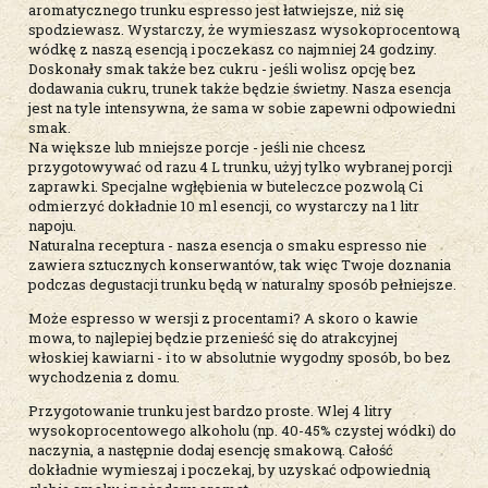
aromatycznego trunku espresso jest łatwiejsze, niż się
spodziewasz. Wystarczy, że wymieszasz wysokoprocentową
wódkę z naszą esencją i poczekasz co najmniej 24 godziny.
Doskonały smak także bez cukru - jeśli wolisz opcję bez
dodawania cukru, trunek także będzie świetny. Nasza esencja
jest na tyle intensywna, że sama w sobie zapewni odpowiedni
smak.
Na większe lub mniejsze porcje - jeśli nie chcesz
przygotowywać od razu 4 L trunku, użyj tylko wybranej porcji
zaprawki. Specjalne wgłębienia w buteleczce pozwolą Ci
odmierzyć dokładnie 10 ml esencji, co wystarczy na 1 litr
napoju.
Naturalna receptura - nasza esencja o smaku espresso nie
zawiera sztucznych konserwantów, tak więc Twoje doznania
podczas degustacji trunku będą w naturalny sposób pełniejsze.
Może espresso w wersji z procentami? A skoro o kawie
mowa, to najlepiej będzie przenieść się do atrakcyjnej
włoskiej kawiarni - i to w absolutnie wygodny sposób, bo bez
wychodzenia z domu.
Przygotowanie trunku jest bardzo proste. Wlej 4 litry
wysokoprocentowego alkoholu (np. 40-45% czystej wódki) do
naczynia, a następnie dodaj esencję smakową. Całość
dokładnie wymieszaj i poczekaj, by uzyskać odpowiednią