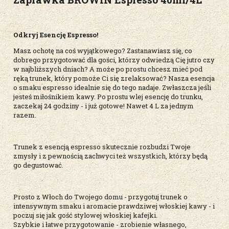
Odkryj Esencję Espresso!
Masz ochotę na coś wyjątkowego? Zastanawiasz się, co
dobrego przygotować dla gości, którzy odwiedzą Cię jutro czy
w najbliższych dniach? A może po prostu chcesz mieć pod
ręką trunek, który pomoże Ci się zrelaksować? Nasza esencja
o smaku espresso idealnie się do tego nadaje. Zwłaszcza jeśli
jesteś miłośnikiem kawy. Po prostu wlej esencję do trunku,
zaczekaj 24 godziny - i już gotowe! Nawet 4 L za jednym
razem.
Trunek z esencją espresso skutecznie rozbudzi Twoje
zmysły i z pewnością zachwyci też wszystkich, którzy będą
go degustować.
Prosto z Włoch do Twojego domu - przygotuj trunek o
intensywnym smaku i aromacie prawdziwej włoskiej kawy - i
poczuj się jak gość stylowej włoskiej kafejki.
Szybkie i łatwe przygotowanie - zrobienie własnego,