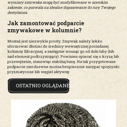
wymiary zmywaka mogą być modyfikowane w szerokim
zakresie, co pozwala na idealne dopasowanie do rury Twojego
destylatora.
Jak zamontować podparcie
zmywakowe w kolumnie?
Montaż jest niezwykle prosty. Zmywak należy lekko
uformować dłońmi do średnicy wewnętrznej posiadanej
kolumny filtracyjnej, a następnie wsunąć go od dołu tuby (lub
nad element podtrzymujący). Powinien opierać się o kryzę lub
przewężenie, stanowiąc stabilną bazę. Na tak przygotowane
podparcie nierdzewne można bezpiecznie nasypać sprężynki
pryzmatyczne lub węgiel aktywny.
OSTATNIO OGLĄDANE