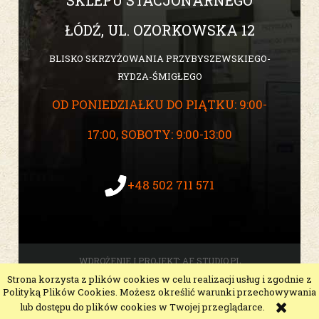
ŁÓDŹ, UL. OZORKOWSKA 12
BLISKO SKRZYŻOWANIA PRZYBYSZEWSKIEGO-
RYDZA-ŚMIGŁEGO
OD PONIEDZIAŁKU DO PIĄTKU: 9:00-
17:00, SOBOTY: 9:00-13:00
+48 502 711 571
WDROŻENIE I PROJEKT:
AF STUDIO.PL
Strona korzysta z plików cookies w celu realizacji usług i zgodnie z
pokaż pełną wersję strony
Polityką Plików Cookies. Możesz określić warunki przechowywania
Sklep internetowy Shoper Premium
lub dostępu do plików cookies w Twojej przeglądarce.