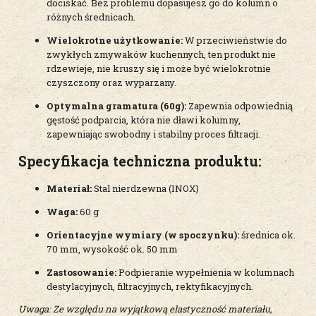
dociskać. Bez problemu dopasujesz go do kolumn o
różnych średnicach.
Wielokrotne użytkowanie:
W przeciwieństwie do
zwykłych zmywaków kuchennych, ten produkt nie
rdzewieje, nie kruszy się i może być wielokrotnie
czyszczony oraz wyparzany.
Optymalna gramatura (60g):
Zapewnia odpowiednią
gęstość podparcia, która nie dławi kolumny,
zapewniając swobodny i stabilny proces filtracji.
Specyfikacja techniczna produktu:
Materiał:
Stal nierdzewna (INOX)
Waga:
60 g
Orientacyjne wymiary (w spoczynku):
średnica ok.
70 mm, wysokość ok. 50 mm
Zastosowanie:
Podpieranie wypełnienia w kolumnach
destylacyjnych, filtracyjnych, rektyfikacyjnych.
Uwaga: Ze względu na wyjątkową elastyczność materiału,