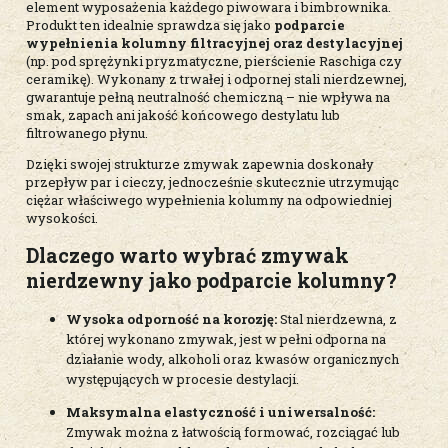
element wyposażenia każdego piwowara i bimbrownika.
Produkt ten idealnie sprawdza się jako
podparcie
wypełnienia kolumny filtracyjnej oraz destylacyjnej
(np. pod sprężynki pryzmatyczne, pierścienie Raschiga czy
ceramikę). Wykonany z trwałej i odpornej stali nierdzewnej,
gwarantuje pełną neutralność chemiczną – nie wpływa na
smak, zapach ani jakość końcowego destylatu lub
filtrowanego płynu.
Dzięki swojej strukturze zmywak zapewnia doskonały
przepływ par i cieczy, jednocześnie skutecznie utrzymując
ciężar właściwego wypełnienia kolumny na odpowiedniej
wysokości.
Dlaczego warto wybrać zmywak
nierdzewny jako podparcie kolumny?
Wysoka odporność na korozję:
Stal nierdzewna, z
której wykonano zmywak, jest w pełni odporna na
działanie wody, alkoholi oraz kwasów organicznych
występujących w procesie destylacji.
Maksymalna elastyczność i uniwersalność:
Zmywak można z łatwością formować, rozciągać lub