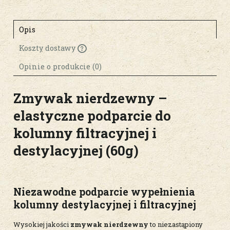
Opis
Koszty dostawy
Cena nie zawiera ewentualnych kosztów
płatności
Opinie o produkcie (0)
Zmywak nierdzewny –
elastyczne podparcie do
kolumny filtracyjnej i
destylacyjnej (60g)
Niezawodne podparcie wypełnienia
kolumny destylacyjnej i filtracyjnej
Wysokiej jakości
zmywak nierdzewny
to niezastąpiony