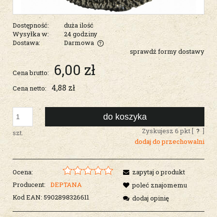
Dostępność:
duża ilość
Wysyłka w:
24 godziny
Dostawa:
Darmowa
sprawdź formy dostawy
Cena nie zawiera ewentualnych kosztów płatności
6,00 zł
Cena brutto:
4,88 zł
Cena netto:
do koszyka
Zyskujesz
6
pkt [
?
]
szt.
dodaj do przechowalni
Ocena:
zapytaj o produkt
Producent:
DEPTANA
poleć znajomemu
Kod EAN:
5902898326611
dodaj opinię