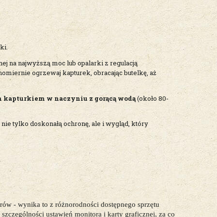
ki.
ej na najwyższą moc lub opalarki z regulacją
nomiernie ogrzewaj kapturek, obracając butelkę, aż
m kapturkiem w naczyniu z gorącą wodą
(około 80-
 tylko doskonałą ochronę, ale i wygląd, który
ów - wynika to z różnorodności dostępnego sprzętu
zczególności ustawień monitora i karty graficznej, za co