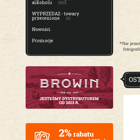
alkoholu
(510)
WYPRZEDAŻ - towary
przecenione
(0)
Nowości
Promocje
*Nie jest
fotograf
OS