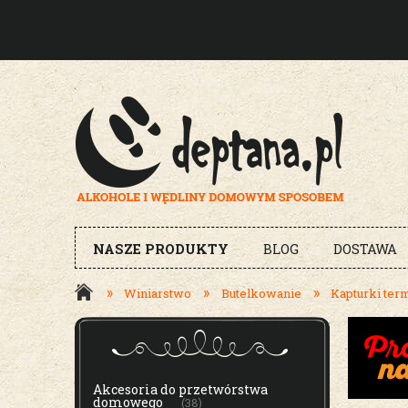
NASZE PRODUKTY
BLOG
DOSTAWA
»
»
»
Winiarstwo
Butelkowanie
Kapturki ter
MENU
Akcesoria do przetwórstwa
domowego
(38)