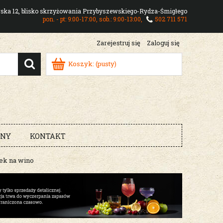
owska 12, blisko skrzyżowania Przybyszewskiego-Rydza-Śmigłego
pon. - pt: 9:00-17:00, sob.: 9:00-13:00,
502 711 571
Zarejestruj się
Zaloguj się
Koszyk:
(pusty)
RNY
KONTAKT
ek na wino