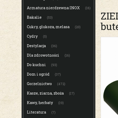
Armatura nierdzewna INOX
(18)
ZIE
Bakalie
(53)
but
Cukry, glukoza, melasa
(20)
Cydry
(5)
Destylacja
(36)
Dla zdrowotności
(16)
Do kuchni
(93)
Dom i ogród
(37)
Gorzelnictwo
(472)
Kasze, ziarna, zboża
(17)
Kawy, herbaty
(19)
Literatura
(7)