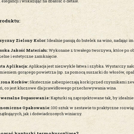
 elegancji i wskazując na dbałość o detale.
roduktu:
syczny Zielony Kolor:
Idealnie pasują do butelek na wino, nadając im
oka Jakość Materiału:
Wykonane z trwałego tworzywa, które po obku
zelne i estetyczne zamknięcie.
sta Aplikacja:
Aplikacja jest niezwykle łatwa i szybka. Wystarczy nał
umieniem gorącego powietrza (np. za pomocą suszarki do włosów, opala
rona Korków:
Skutecznie zabezpieczają korki przed czynnikami zewn
śń, co jest kluczowe dla prawidłowego przechowywania wina.
wersalne Dopasowanie:
Kapturki są zaprojektowane tak, by idealni
nomiczne Opakowanie:
100 sztuk w zestawie to praktyczne rozwiąz
zątkujących, jak i doświadczonych winiarzy.
sować kapturki termokurczliwe?