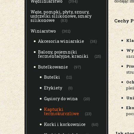
Wędliniarstwo
dodając im
(394)
Węże, pompki, płyty, sznury,
uszczelki silikonowe, smary
silikonowe
Cechy P
(83)
Winiarstwo
(302)
Kla
Akcesoria winiarskie
(38)
Wys
Balony, pojemniki
fermentacyjne, kraniki
szc
(25)
Pro
Butelkowanie
(97)
str
Butelki
(12)
Och
Etykiety
ple
(0)
Uni
Gąsiory do wina
(20)
Eko
Kapturki
termokurczliwe
poc
(23)
Korki i korkownice
(60)
Jak sto