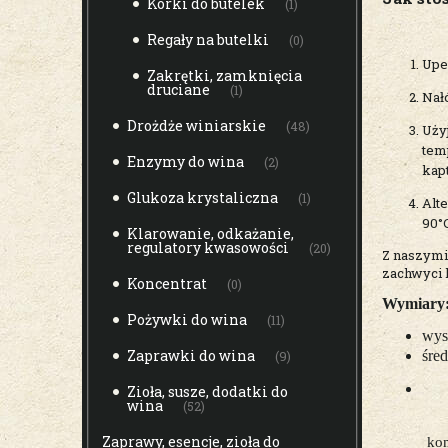
Korki do butelek
(1)
Regały na butelki
(0)
Upew
Zakrętki, zamknięcia
druciane
(1)
Nałó
Drożdże winiarskie
(48)
Uży
tem
Enzymy do wina
(2)
kapt
Glukoza krystaliczna
(1)
Alt
90°C
Klarowanie, odkażanie,
regulatory kwasowości
(20)
Z naszymi
zachwyci
Koncentrat
(0)
Wymiary
Pożywki do wina
(11)
wys
Zaprawki do wina
śre
(9)
Zioła, susze, dodatki do
wina
(52)
Zaprawy, esencje, zioła do
kom