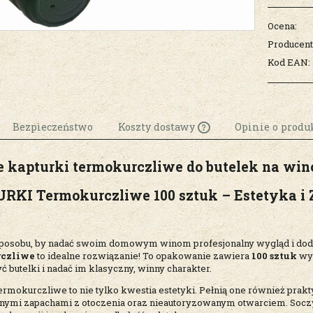
Ocena:
Producent
Kod EAN:
Bezpieczeństwo
Koszty dostawy
Opinie o produk
e kapturki termokurczliwe do butelek na win
Cena nie zawiera
ewentualnych k
KI Termokurczliwe 100 sztuk – Estetyka i 
płatności
posobu, by nadać swoim domowym winom profesjonalny wygląd i do
rczliwe
to idealne rozwiązanie! To opakowanie zawiera
100 sztuk
wys
butelki i nadać im klasyczny, winny charakter.
ermokurczliwe to nie tylko kwestia estetyki. Pełnią one również prak
nymi zapachami z otoczenia oraz nieautoryzowanym otwarciem. Soczys