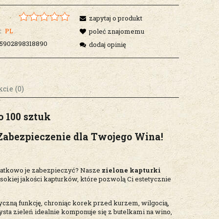
zapytaj o produkt
:
PL
poleć znajomemu
5902898318890
dodaj opinię
cie (0)
o 100 sztuk
osztów
Zabezpieczenie dla Twojego Wina!
datkowo je zabezpieczyć? Nasze
zielone kapturki
okiej jakości kapturków, które pozwolą Ci estetycznie
tyczną funkcję, chroniąc korek przed kurzem, wilgocią,
ta zieleń idealnie komponuje się z butelkami na wino,