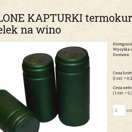
LONE KAPTURKI termokurc
elek na wino
Dostępnoś
Wysyłka 
Dostawa:
Cena nie zawiera ew
Cena brutt
kosztów płatności
(1
szt.
=
0,
Cena netto
( 1
szt.
=
0,
szt