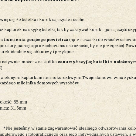
nij się, że butelka i korek są czyste i suche.
ż kapturek na szyjkę butelki, tak by zakrywał korek i górną część szyj
j
strumienia gorącego powietrza
(np. z suszarki do włosów ustawion
peratury, pamiętając o zachowaniu ostrożności, by nie przegrzać). Rów
urek idealnie się obkurczy i przylgnie.
ernatywnie, możesz na krótko
zanurzyć szyjkę butelki z nałożony
).
 zielonymi kapturkami termokurczliwymi Twoje domowe wino zyska nie
 każdego miłośnika domowych wyrobów!
:
okość: 55 mm
dnica: 31,5mm
*Nie jesteśmy w stanie zagwarantować idealnego odwzorowania kolor
puterowego i fotograficznego oraz jego indywidualnych ustawień, a w s