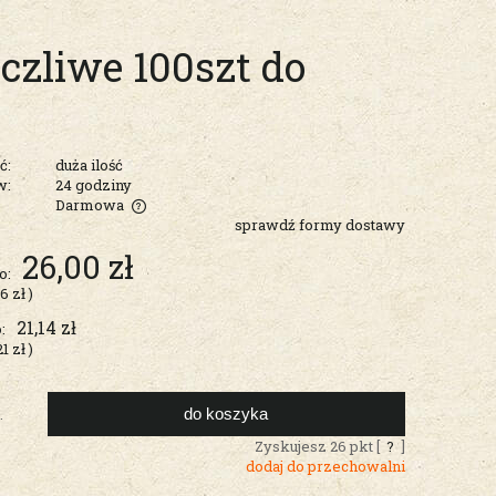
zliwe 100szt do
ć:
duża ilość
w:
24 godziny
Darmowa
sprawdź formy dostawy
entualnych
26,00 zł
o:
26 zł
)
21,14 zł
:
21 zł
)
do koszyka
.
Zyskujesz
26
pkt [
?
]
dodaj do przechowalni