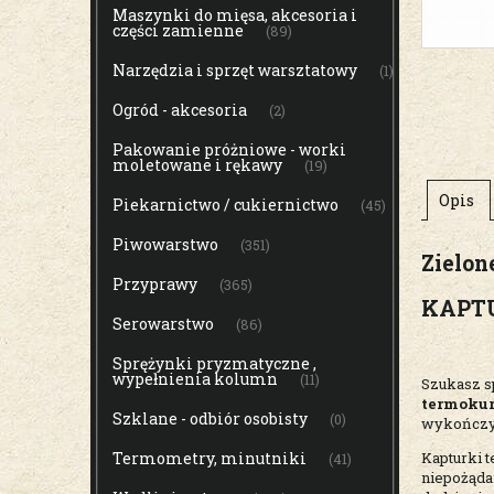
Maszynki do mięsa, akcesoria i
części zamienne
(89)
Narzędzia i sprzęt warsztatowy
(1)
Ogród - akcesoria
(2)
Pakowanie próżniowe - worki
moletowane i rękawy
(19)
Opis
Piekarnictwo / cukiernictwo
(45)
Piwowarstwo
(351)
Zielon
Przyprawy
(365)
KAPTUR
Serowarstwo
(86)
Sprężynki pryzmatyczne ,
wypełnienia kolumn
(11)
Szukasz s
termoku
Szklane - odbiór osobisty
(0)
wykończyć 
Termometry, minutniki
Kapturki t
(41)
niepożąda