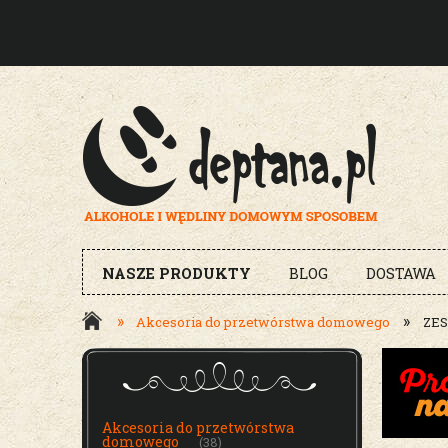
NASZE PRODUKTY
BLOG
DOSTAWA
»
»
Akcesoria do przetwórstwa domowego
ZES
MENU
Akcesoria do przetwórstwa
domowego
(38)