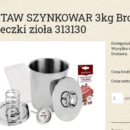
TAW SZYNKOWAR 3kg Bro
eczki zioła 313130
Dostępnoś
Wysyłka 
Dostawa:
Cena nie zawiera ew
Cena brutt
kosztów płatności
Cena netto
szt