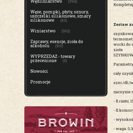
Wędliniarstwo
(394)
Kompletny
Węże, pompki, płyty, sznury,
uszczelki silikonowe, smary
silikonowe
(83)
Zestaw z
Winiarstwo
(302)
szynkowar 
termomet
Zaprawy, esencje, zioła do
worki do 
alkoholu
(510)
zioła
SZYNKO
WYPRZEDAŻ - towary
przecenione
(0)
Parametry
Nowości
cały szyn
Promocje
szer./dł./w
naczynie 
- fi rantu: 
- fi komor
- wysokoś
- waga: 0,