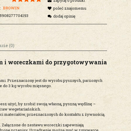
zapytaj o produkt
:
BROWIN
poleć znajomemu
5908277704193
dodaj opinię
cie (0)
m i woreczkami do przygotowywania
osztów
mi. Przeznaczony jest do wyrobu pysznych, parzonych
e do 3 kg wyrobu mięsnego.
sz użyć, by zrobić swoją własną, pyszną wędlinę –
traw wegetariańskich.
i materiałów, przeznaczonych do kontaktu z żywnością.
. Załączone do zestawu woreczki zapewniają
wdzone przepisy. Urządzenie można myć w zmywarce.