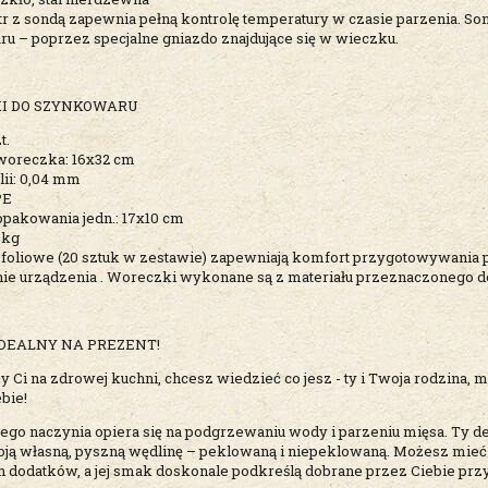
 z sondą zapewnia pełną kontrolę temperatury w czasie parzenia. S
u – poprzez specjalne gniazdo znajdujące się w wieczku.
I DO SZYNKOWARU
t.
oreczka: 16x32 cm
lii: 0,04 mm
PE
pakowania jedn.: 17x10 cm
 kg
foliowe (20 sztuk w zestawie) zapewniają komfort przygotowywania po
ie urządzenia . Woreczki wykonane są z materiału przeznaczonego do
DEALNY NA PREZENT!
ży Ci na zdrowej kuchni, chcesz wiedzieć co jesz - ty i Twoja rodzina,
ebie!
tego naczynia opiera się na podgrzewaniu wody i parzeniu mięsa. Ty d
oją własną, pyszną wędlinę – peklowaną i niepeklowaną. Możesz mieć
h dodatków, a jej smak doskonale podkreślą dobrane przez Ciebie prz