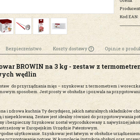
Ocena:
Producent
Kod EAN:
Bezpieczeństwo
Koszty dostawy
Opinie o produk
owar BROWIN na 3 kg - zestaw z termometre
Cena nie zawiera
ych wędlin
ewentualnych k
płatności
estaw do przyrządzania mięs – szynkowar z termometrem i woreczka
mowym sposobem. Jest prosty w obsłudze i pozwala na przygotowani
a i zdrowa kuchnia Ty decydujesz, jakich naturalnych składników chce
 i niepeklowaną. Zestaw jest idealny również do przygotowywania po
y i bezpieczny Szynkowar został wyprodukowany z najwyższej jakośc
astrzeżony w Europejskim Urzędzie Patentowym.
ygodne użytkowanie. Szynkowar jest łatwym w obsłudze urządzeniem
e przygotowanie potraw. W komplecie instrukcja obsługi oraz spra