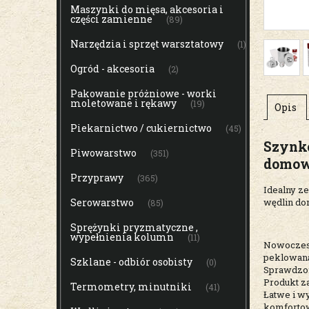
Maszynki do mięsa, akcesoria i
części zamienne
(89)
Narzędzia i sprzęt warsztatowy
(1)
Ogród - akcesoria
(2)
Pakowanie próżniowe - worki
moletowane i rękawy
(19)
Opis
Piekarnictwo / cukiernictwo
(45)
Szynk
Piwowarstwo
(351)
domow
Przyprawy
(365)
Idealny z
wędlin do
Serowarstwo
(85)
Sprężynki pryzmatyczne ,
wypełnienia kolumn
(11)
Nowoczesn
peklowaną
Szklane - odbiór osobisty
(0)
Sprawdzon
Produkt z
Termometry, minutniki
(41)
Łatwe i w
komfortow