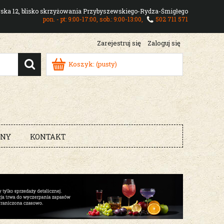
owska 12, blisko skrzyżowania Przybyszewskiego-Rydza-Śmigłego
pon. - pt: 9:00-17:00, sob.: 9:00-13:00,
502 711 571
Zarejestruj się
Zaloguj się
Koszyk:
(pusty)
RNY
KONTAKT