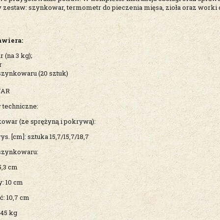
 zestaw: szynkowar, termometr do pieczenia mięsa, zioła oraz work
awiera:
(na 3 kg);
r
szynkowaru (20 sztuk)
WAR
 techniczne:
kowar (ze sprężyną i pokrywą):
ys. [cm]: sztuka 15,7/15,7/18,7
szynkowaru:
15,3 cm
y: 10 cm
ć: 10,7 cm
345 kg