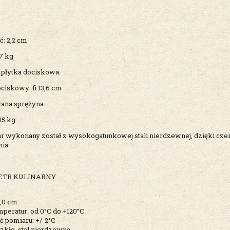
ć: 2,2 cm
17 kg
 płytka dociskowa:
ociskowy: fi 13,6 cm
ana sprężyna
15 kg
 wykonany został z wysokogatunkowej stali nierdzewnej, dzięki czem
ia.
TR KULINARNY
3,0 cm
peratur: od 0°C do +120°C
ć pomiaru: +/-2°C
szkło, stal nierdzewna