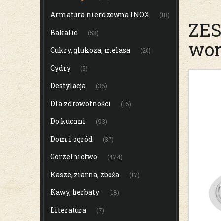
Armatura nierdzewna INOX
(18)
ZES
Bakalie
(53)
wor
Cukry, glukoza, melasa
(20)
Cydry
(5)
Destylacja
(36)
Dla zdrowotności
(16)
Do kuchni
(93)
Dom i ogród
(37)
Gorzelnictwo
(474)
Kasze, ziarna, zboża
(17)
Kawy, herbaty
(18)
Literatura
(7)