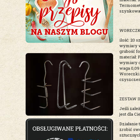
Termometr
szynkowar
WORECZK
ilość: 20 sz
wymiary w
grubość fo
materiał: 
wymiary o
waga 0,09
Woreczki 
czyszczen
ZESTAW I
Jeśli zale
jest dla Ci
Działanie 
zrobić sw
sztucznyc