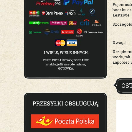
Pojemność 
boczku czy
zestawie,
Szczegóło
Uwaga!
Urządzeni
wodę, tak
zapobiec 
OS