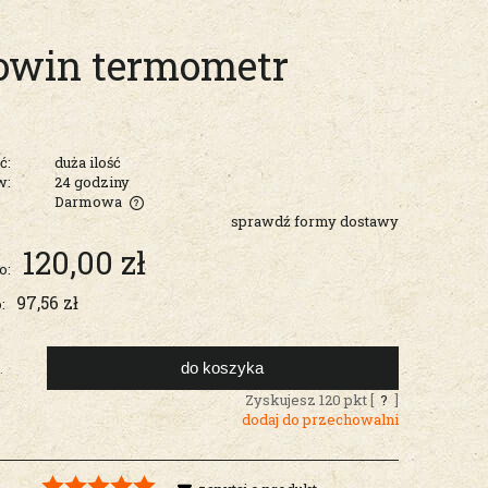
win termometr
ć:
duża ilość
w:
24 godziny
Darmowa
sprawdź formy dostawy
entualnych
120,00 zł
o:
97,56 zł
:
do koszyka
.
Zyskujesz
120
pkt [
?
]
dodaj do przechowalni