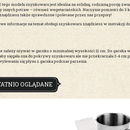
tego modelu szynkowaru jest idealna na solidną, rodzinną porcję zwarte
 innych potraw – również wegetariańskich. Naczynie pomieści do 3 kg
 znajdziesz także sprawdzone i polecane przez nas przepisy!
we informacje na temat obsługi szynkowaru znajdziesz w instrukcji do
e należy używać w garnku o minimalnej wysokości 21 cm. Do garnka
 aby sięgała ona do pokrywy szynkowaru ale nie przekraczała 3-4 cm
wylewaniu się płynu z garnka podczas parzenia.
TATNIO OGLĄDANE