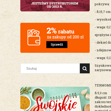
pokrywa:
- fi 15,7 cm
- wysokoś
- waga: 0,
sprężyna i
- dekiel d
- zdejmow
- waga: 0,1
Szynkowar
zarysowan
TERMOME
fi 5,3 cm
długość: 1
zakres tem
dokładnoś
materiał: 