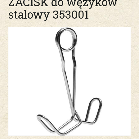
ZACISK do wężyków
stalowy 353001