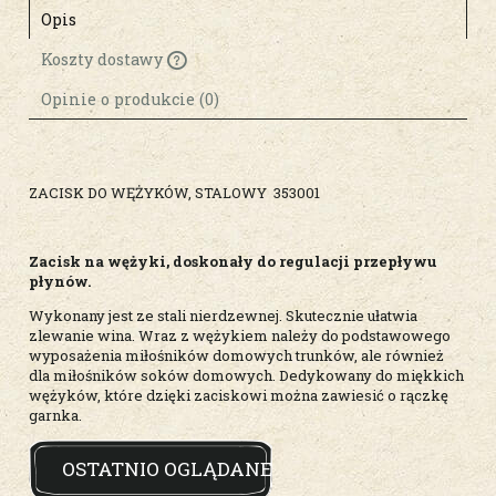
Opis
Koszty dostawy
Cena nie zawiera ewentualnych kosztów
płatności
Opinie o produkcie (0)
ZACISK DO WĘŻYKÓW, STALOWY 353001
Zacisk na wężyki, doskonały do regulacji przepływu
płynów.
Wykonany jest ze stali nierdzewnej. Skutecznie ułatwia
zlewanie wina. Wraz z wężykiem należy do podstawowego
wyposażenia miłośników domowych trunków, ale również
dla miłośników soków domowych. Dedykowany do miękkich
wężyków, które dzięki zaciskowi można zawiesić o rączkę
garnka.
OSTATNIO OGLĄDANE