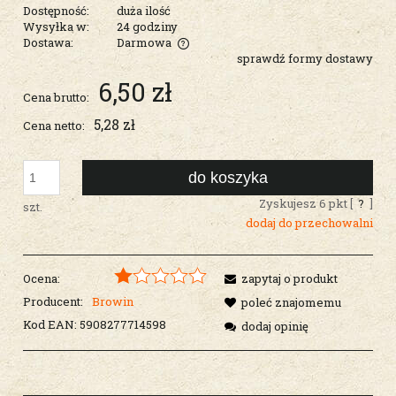
Dostępność:
duża ilość
Wysyłka w:
24 godziny
Dostawa:
Darmowa
sprawdź formy dostawy
Cena nie zawiera ewentualnych kosztów płatności
6,50 zł
Cena brutto:
5,28 zł
Cena netto:
do koszyka
Zyskujesz
6
pkt [
?
]
szt.
dodaj do przechowalni
Ocena:
zapytaj o produkt
Producent:
Browin
poleć znajomemu
Kod EAN:
5908277714598
dodaj opinię