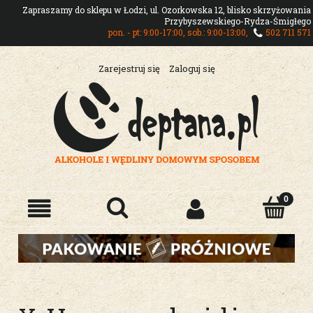
Zapraszamy do sklepu w Łodzi, ul. Ozorkowska 12, blisko skrzyżowania
Przybyszewskiego-Rydza-Śmigłego
pon. - pt: 9:00-17:00, sob.: 9:00-13:00,
502 711 571
Zarejestruj się
Zaloguj się