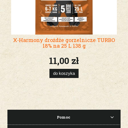
X-Harmony drożdże gorzelnicze TURBO
18% na 25 L 138 g
11,00 zł
do koszyka
Pomoc