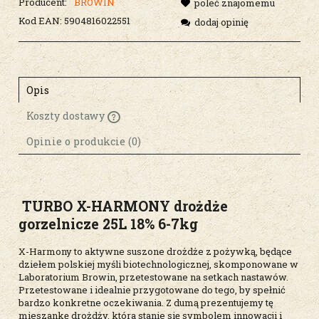
Producent:
BROWIN
poleć znajomemu
Kod EAN:
5904816022551
dodaj opinię
Opis
Koszty dostawy
Cena nie zawiera ewentualnych kosztów
płatności
Opinie o produkcie (0)
TURBO X-HARMONY drożdże
gorzelnicze 25L 18% 6-7kg
X-Harmony to aktywne suszone drożdże z pożywką, będące
dziełem polskiej myśli biotechnologicznej, skomponowane w
Laboratorium Browin, przetestowane na setkach nastawów.
Przetestowane i idealnie przygotowane do tego, by spełnić
bardzo konkretne oczekiwania. Z dumą prezentujemy tę
mieszankę drożdży, która stanie się symbolem innowacji i