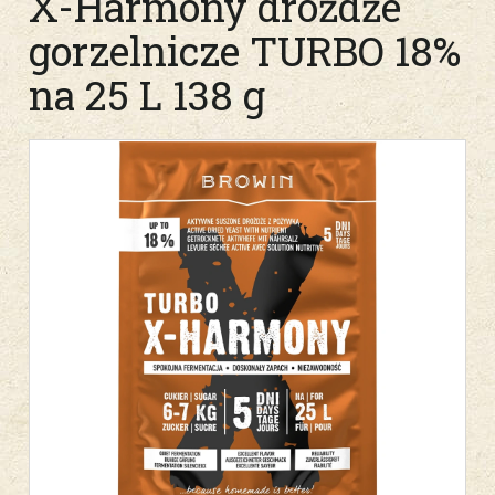
X-Harmony drożdże
gorzelnicze TURBO 18%
na 25 L 138 g