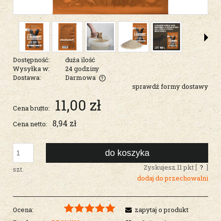
Dostępność:
duża ilość
Wysyłka w:
24 godziny
Dostawa:
Darmowa
sprawdź formy dostawy
Cena nie zawiera ewentualnych kosztów płatności
11,00 zł
Cena brutto:
8,94 zł
Cena netto:
do koszyka
Zyskujesz
11
pkt [
?
]
szt.
dodaj do przechowalni
Ocena:
zapytaj o produkt