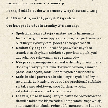
niezawodności w świecie fermentacji.
Poznaj drożdże Turbo X-Harmony w opakowaniu 138 g:
do 18% w 5 dni, na 25 L, przy 6-7 kg cukru.
Oto korzyści z użycia drożdży X-Harmony:
Spokojna fermentacja -
nastaw się na harmonijną
fermentację, przebiegającą spokojnie, bez problemów z
burzliwymi wybrykami podczas całego procesu.
Doskonały zapach -
drożdże pozwalają uzyskać
trunek o atrakcyjnym (niektórzy powiedzą: pięknym)
zapachu, poszukiwanym przez znawców.
Nie przegrzewają się -
ten walor drożdży z pewnością
docenią praktycy z dużym doświadczeniem, a inni po
prostu oszczędzą sobie kłopotliwych doświadczeń.
Stabilność i powtarzalność -
użycie tych drożdży to
gwarancja, że każdy proces będzie przebiegać stabilnie
i w tak samo efektywny sposób, dając w pełni
satysfakcjonujący produkt końcowy.
Idą w %, a nie w masę -
w tym zakresie prezentowane
drożdże także nie idą na żaden kompromis i zapewniają
skuteczność działania. Pełne odfermentowanie i do 18%