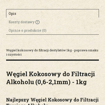
Opis
Koszty dostawy
Cena nie zawiera ewentualnych kosztów
płatności
Opinie o produkcie (0)
Węgiel kokosowy do filtracji destylatów 1kg - poprawa smaku
i czystości
Węgiel Kokosowy do Filtracji
Alkoholu (0,6-2,1mm) - 1kg
Najlepszy Węgiel Kokosowy do Filtracji