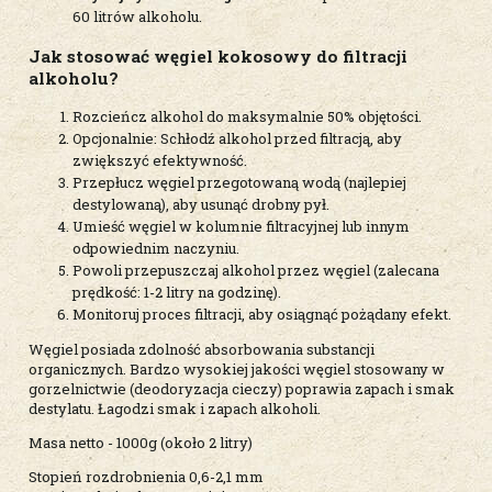
60 litrów alkoholu.
Jak stosować węgiel kokosowy do filtracji
alkoholu?
Rozcieńcz alkohol do maksymalnie 50% objętości.
Opcjonalnie: Schłodź alkohol przed filtracją, aby
zwiększyć efektywność.
Przepłucz węgiel przegotowaną wodą (najlepiej
destylowaną), aby usunąć drobny pył.
Umieść węgiel w kolumnie filtracyjnej lub innym
odpowiednim naczyniu.
Powoli przepuszczaj alkohol przez węgiel (zalecana
prędkość: 1-2 litry na godzinę).
Monitoruj proces filtracji, aby osiągnąć pożądany efekt.
Węgiel posiada zdolność absorbowania substancji
organicznych. Bardzo wysokiej jakości węgiel stosowany w
gorzelnictwie (deodoryzacja cieczy) poprawia zapach i smak
destylatu. Łagodzi smak i zapach alkoholi.
Masa netto - 1000g (około 2 litry)
Stopień rozdrobnienia 0,6-2,1 mm