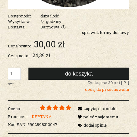
Dostępność:
duża ilość
Wysyłka w:
24 godziny
Dostawa:
Darmowa
sprawdź formy dostawy
Cena nie zawiera ewentualnych kosztów płatności
30,00 zł
Cena brutto:
24,39 zł
Cena netto:
do koszyka
Zyskujesz
30
pkt [
?
]
szt.
dodaj do przechowalni
Ocena:
zapytaj o produkt
Producent:
DEPTANA
poleć znajomemu
Kod EAN:
5902898310047
dodaj opinię