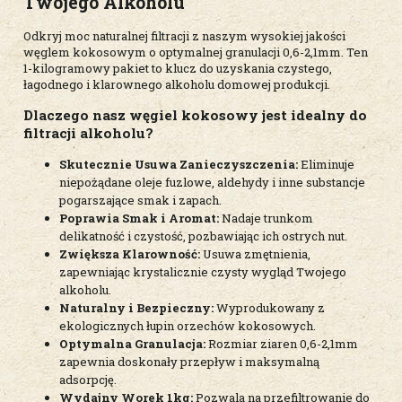
Twojego Alkoholu
Odkryj moc naturalnej filtracji z naszym wysokiej jakości
węglem kokosowym o optymalnej granulacji 0,6-2,1mm. Ten
1-kilogramowy pakiet to klucz do uzyskania czystego,
łagodnego i klarownego alkoholu domowej produkcji.
Dlaczego nasz węgiel kokosowy jest idealny do
filtracji alkoholu?
Skutecznie Usuwa Zanieczyszczenia:
Eliminuje
niepożądane oleje fuzlowe, aldehydy i inne substancje
pogarszające smak i zapach.
Poprawia Smak i Aromat:
Nadaje trunkom
delikatność i czystość, pozbawiając ich ostrych nut.
Zwiększa Klarowność:
Usuwa zmętnienia,
zapewniając krystalicznie czysty wygląd Twojego
alkoholu.
Naturalny i Bezpieczny:
Wyprodukowany z
ekologicznych łupin orzechów kokosowych.
Optymalna Granulacja:
Rozmiar ziaren 0,6-2,1mm
zapewnia doskonały przepływ i maksymalną
adsorpcję.
Wydajny Worek 1kg:
Pozwala na przefiltrowanie do