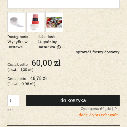
Dostępność:
duża ilość
Wysyłka w:
24 godziny
Dostawa:
Darmowa
sprawdź formy dostawy
Cena nie zawiera ewentualnych kosztów płatności
60,00 zł
Cena brutto:
(1
szt.
=
1,20 zł
)
48,78 zł
Cena netto:
( 1
szt.
=
0,98 zł
)
do koszyka
Zyskujesz
60
pkt [
?
]
szt.
dodaj do przechowalni