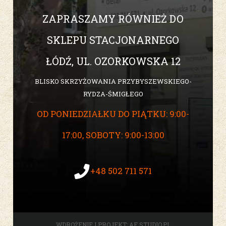
ZAPRASZAMY RÓWNIEŻ DO
SKLEPU STACJONARNEGO
ŁÓDŹ, UL. OZORKOWSKA 12
BLISKO SKRZYŻOWANIA PRZYBYSZEWSKIEGO-
RYDZA-ŚMIGŁEGO
OD PONIEDZIAŁKU DO PIĄTKU: 9:00-
17:00, SOBOTY: 9:00-13:00
+48 502 711 571
WDROŻENIE I PROJEKT:
AF STUDIO.PL