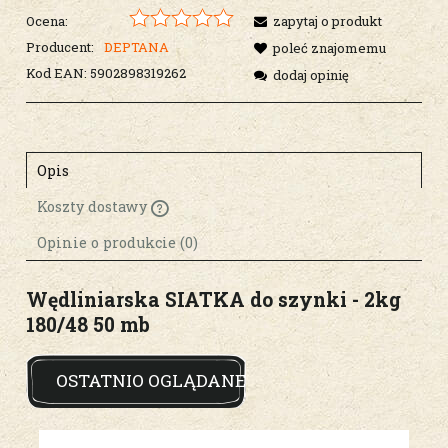
Ocena:
zapytaj o produkt
Producent:
DEPTANA
poleć znajomemu
Kod EAN:
5902898319262
dodaj opinię
Opis
Koszty dostawy
Cena nie zawiera ewentualnych kosztów
płatności
Opinie o produkcie (0)
Wędliniarska SIATKA do szynki - 2kg
180/48 50 mb
OSTATNIO OGLĄDANE