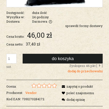
Dostępność:
duża ilość
Wysyłka w:
24 godziny
Dostawa:
Darmowa
sprawdź formy dostawy
Cena nie zawiera ewentualnych kosztów płatności
46,00 zł
Cena brutto:
37,40 zł
Cena netto:
do koszyka
Zyskujesz
46
pkt [
?
]
szt.
dodaj do przechowalni
Ocena:
zapytaj o produkt
Producent:
Vendor
poleć znajomemu
Kod EAN:
7391170284172
dodaj opinię