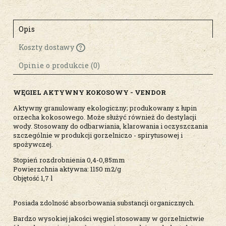
Opis
Koszty dostawy
Cena nie zawiera ewentualnych kosztów
płatności
Opinie o produkcie (0)
WĘGIEL AKTYWNY KOKOSOWY - VENDOR
Aktywny granulowany ekologiczny; produkowany z łupin
orzecha kokosowego. Może służyć również do destylacji
wody. Stosowany do odbarwiania, klarowania i oczyszczania
szczególnie w produkcji gorzelniczo - spirytusowej i
spożywczej.
Stopień rozdrobnienia 0,4-0,85mm
Powierzchnia aktywna: 1150 m2/g
Objętość 1,7 l
Posiada zdolność absorbowania substancji organicznych.
Bardzo wysokiej jakości węgiel stosowany w gorzelnictwie