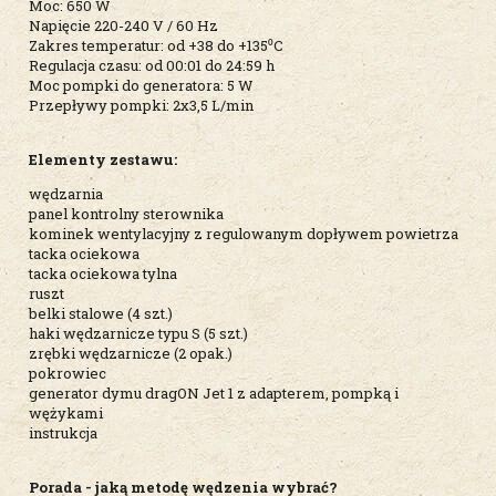
Moc: 650 W
Napięcie 220-240 V / 60 Hz
Zakres temperatur: od +38 do +135⁰C
Regulacja czasu: od 00:01 do 24:59 h
Moc pompki do generatora: 5 W
Przepływy pompki: 2x3,5 L/min
Elementy zestawu:
wędzarnia
panel kontrolny sterownika
kominek wentylacyjny z regulowanym dopływem powietrza
tacka ociekowa
tacka ociekowa tylna
ruszt
belki stalowe (4 szt.)
haki wędzarnicze typu S (5 szt.)
zrębki wędzarnicze (2 opak.)
pokrowiec
generator dymu dragON Jet 1 z adapterem, pompką i
wężykami
instrukcja
Porada - jaką metodę wędzenia wybrać?