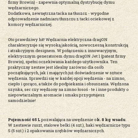
firmy Browin) - zapewnia optymalną dystrybucję dymu
wędzarniczego.
Dodatkowa, zewnętrzna tacka na tłuszcz - wygodne
odprowadzenie nadmiaru tłuszczu z tacki ociekowej z
komory wędzarniczej.
Oto prawdziwy hit! Wędzarnia elektryczna dragON
charakteryzuje się wysoką jakością, nowoczesną konstrukcją
i atrakcyjnym designem. W połączeniu z innowacyjnym,
elektrycznym generatorem dymu dragON Jet 1 (patent firmy
Browin), spełni oczekiwania każdego użytkownika. Ten
praktyczny zestaw jest idealny zarówno dla osób
początkujących, jak i mających już doświadczenie w sztuce
wędzenia. Sprawdzi się w każdej opcji wędzenia - na zimno,
ciepło i gorąco, a także do podpiekania i obsuszania. Wędzona
szynka, ser czy wędzony na zimno łosoś - te i inne produkty o
niepowtarzalnym aromacie i smaku przygotujesz
samodzielnie!
Pojemność 65 L
pozwalająca na uwędzenie o
k. 8 kg wsadu
.
W zestawie ruszt, stalowe belki (4 szt.), haki wędzarnicze typu
S (5 szt.) i 2 opakowania zrębków wędzarniczych.