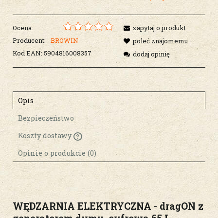
Ocena:
zapytaj o produkt
Producent:
BROWIN
poleć znajomemu
Kod EAN:
5904816008357
dodaj opinię
Opis
Bezpieczeństwo
Koszty dostawy
Cena nie zawiera ewentualnych kosztów
płatności
Opinie o produkcie (0)
WĘDZARNIA ELEKTRYCZNA - dragON z