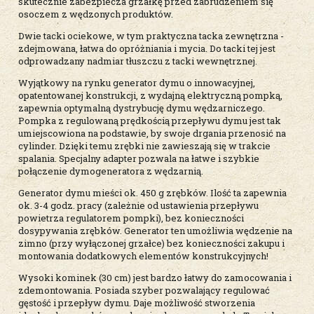
skutecznie zabezpiecza grzałkę przed zabrudzeniem się
osoczem z wędzonych produktów.
Dwie tacki ociekowe, w tym praktyczna tacka zewnętrzna -
zdejmowana, łatwa do opróżniania i mycia. Do tacki tej jest
odprowadzany nadmiar tłuszczu z tacki wewnętrznej.
Wyjątkowy na rynku generator dymu o innowacyjnej,
opatentowanej konstrukcji, z wydajną elektryczną pompką,
zapewnia optymalną dystrybucję dymu wędzarniczego.
Pompka z regulowaną prędkością przepływu dymu jest tak
umiejscowiona na podstawie, by swoje drgania przenosić na
cylinder. Dzięki temu zrębki nie zawieszają się w trakcie
spalania. Specjalny adapter pozwala na łatwe i szybkie
połączenie dymogeneratora z wędzarnią.
Generator dymu mieści ok. 450 g zrębków. Ilość ta zapewnia
ok. 3-4 godz. pracy (zależnie od ustawienia przepływu
powietrza regulatorem pompki), bez konieczności
dosypywania zrębków. Generator ten umożliwia wędzenie na
zimno (przy wyłączonej grzałce) bez konieczności zakupu i
montowania dodatkowych elementów konstrukcyjnych!
Wysoki kominek (30 cm) jest bardzo łatwy do zamocowania i
zdemontowania. Posiada szyber pozwalający regulować
gęstość i przepływ dymu. Daje możliwość stworzenia