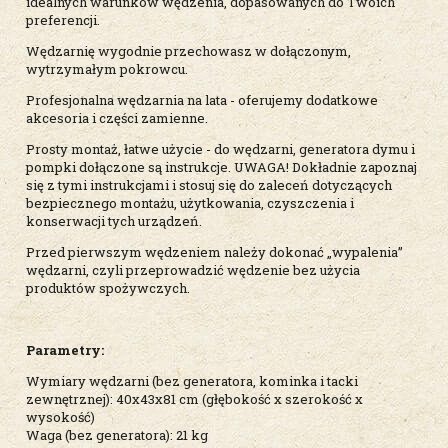
idealnych warunków wędzenia, dopasowanych do Twoich
preferencji.
Wędzarnię wygodnie przechowasz w dołączonym,
wytrzymałym pokrowcu.
Profesjonalna wędzarnia na lata - oferujemy dodatkowe
akcesoria i części zamienne.
Prosty montaż, łatwe użycie - do wędzarni, generatora dymu i
pompki dołączone są instrukcje. UWAGA! Dokładnie zapoznaj
się z tymi instrukcjami i stosuj się do zaleceń dotyczących
bezpiecznego montażu, użytkowania, czyszczenia i
konserwacji tych urządzeń.
Przed pierwszym wędzeniem należy dokonać „wypalenia”
wędzarni, czyli przeprowadzić wędzenie bez użycia
produktów spożywczych.
Parametry:
Wymiary wędzarni (bez generatora, kominka i tacki
zewnętrznej): 40x43x81 cm (głębokość x szerokość x
wysokość)
Waga (bez generatora): 21 kg