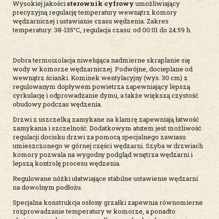
Wysokiej jakości
sterownik cyfrowy
umożliwiający
precyzyjną regulację temperatury wewnątrz komory
wędzarniczej i ustawianie czasu wędzenia. Zakres
temperatury: 38-135°C, regulacja czasu: od 00:01 do 24:59 h.
Dobra termoizolacja niwelująca nadmierne skraplanie się
wody w komorze wędzarniczej. Podwójne, docieplane od
wewnątrz ścianki. Kominek wentylacyjny (wys. 30 cm) z
regulowanym dopływem powietrza zapewniający lepszą
cyrkulację i odprowadzanie dymu, a także większą czystość
obudowy podczas wędzenia.
Drzwi z uszczelką zamykane na klamrę zapewniają łatwość
zamykania i szczelność. Dodatkowym atutem jest możliwość
regulacji docisku drzwi za pomocą specjalnego zawiasu
umieszczonego w górnej części wędzarni. Szyba w drzwiach
komory pozwala na wygodny podgląd wnętrza wędzarni i
lepszą kontrolę procesu wędzenia.
Regulowane nóżki ułatwiające stabilne ustawienie wędzarni
na dowolnym podłożu.
Specjalna konstrukcja osłony grzałki zapewnia równomierne
rozprowadzanie temperatury w komorze, a ponadto