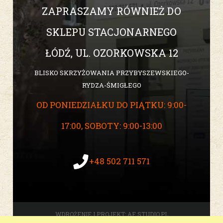
ZAPRASZAMY RÓWNIEŻ DO
SKLEPU STACJONARNEGO
ŁÓDŹ, UL. OZORKOWSKA 12
BLISKO SKRZYŻOWANIA PRZYBYSZEWSKIEGO-
RYDZA-ŚMIGŁEGO
OD PONIEDZIAŁKU DO PIĄTKU: 9:00-
17:00, SOBOTY: 9:00-13:00
+48 502 711 571
WDROŻENIE I PROJEKT:
AF STUDIO.PL