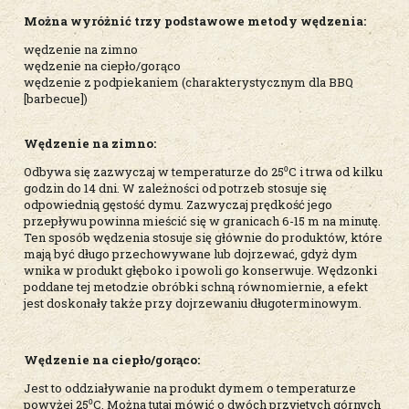
Można wyróżnić trzy podstawowe metody wędzenia:
wędzenie na zimno
wędzenie na ciepło/gorąco
wędzenie z podpiekaniem (charakterystycznym dla BBQ
[barbecue])
Wędzenie na zimno:
Odbywa się zazwyczaj w temperaturze do 25⁰C i trwa od kilku
godzin do 14 dni. W zależności od potrzeb stosuje się
odpowiednią gęstość dymu. Zazwyczaj prędkość jego
przepływu powinna mieścić się w granicach 6-15 m na minutę.
Ten sposób wędzenia stosuje się głównie do produktów, które
mają być długo przechowywane lub dojrzewać, gdyż dym
wnika w produkt głęboko i powoli go konserwuje. Wędzonki
poddane tej metodzie obróbki schną równomiernie, a efekt
jest doskonały także przy dojrzewaniu długoterminowym.
Wędzenie na ciepło/gorąco:
Jest to oddziaływanie na produkt dymem o temperaturze
powyżej 25⁰C. Można tutaj mówić o dwóch przyjętych górnych