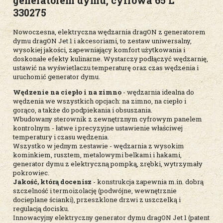
generatorem dymu, cyfrowa 65 L
330275
Nowoczesna, elektryczna wędzarnia dragON z generatorem
dymu dragON Jet 1 i akcesoriami, to zestaw uniwersalny,
wysokiej jakości, zapewniający komfort użytkowania i
doskonałe efekty kulinarne. Wystarczy podłączyć wędzarnię,
ustawić na wyświetlaczu temperaturę oraz czas wędzenia i
uruchomić generator dymu.
Wędzenie na ciepło i na zimno
- wędzarnia idealna do
wędzenia we wszystkich opcjach: na zimno, na ciepło i
gorąco, a także do podpiekania i obsuszania.
Wbudowany sterownik z zewnętrznym cyfrowym panelem
kontrolnym - łatwe i precyzyjne ustawienie właściwej
temperatury i czasu wędzenia.
Wszystko w jednym zestawie - wędzarnia z wysokim
kominkiem, rusztem, metalowymi belkami i hakami,
generator dymu z elektryczną pompką, zrębki, wytrzymały
pokrowiec.
Jakość, którą docenisz
- konstrukcja zapewnia m.in. dobrą
szczelność i termoizolację (podwójne, wewnętrznie
docieplane ścianki), przeszklone drzwi z uszczelką i
regulacją docisku.
Innowacyjny elektryczny generator dymu dragON Jet 1 (patent