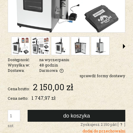
Dostępność:
na wyczerpaniu
Wysyłka w:
48 godzin
Dostawa:
Darmowa
sprawdź formy dostawy
Cena nie zawiera ewentualnych kosztów płatności
2 150,00 zł
Cena brutto:
1 747,97 zł
Cena netto:
do koszyka
Zyskujesz
2 150
pkt [
?
]
szt.
dodaj do przechowalni