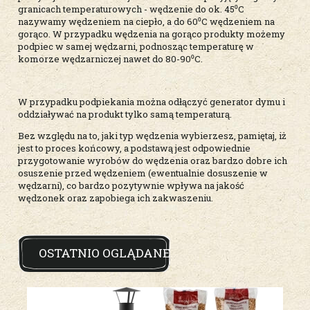
granicach temperaturowych - wędzenie do ok. 45⁰C
nazywamy wędzeniem na ciepło, a do 60⁰C wędzeniem na
gorąco. W przypadku wędzenia na gorąco produkty możemy
podpiec w samej wędzarni, podnosząc temperaturę w
komorze wędzarniczej nawet do 80-90⁰C.
W przypadku podpiekania można odłączyć generator dymu i
oddziaływać na produkt tylko samą temperaturą.
Bez względu na to, jaki typ wędzenia wybierzesz, pamiętaj, iż
jest to proces końcowy, a podstawą jest odpowiednie
przygotowanie wyrobów do wędzenia oraz bardzo dobre ich
osuszenie przed wędzeniem (ewentualnie dosuszenie w
wędzarni), co bardzo pozytywnie wpływa na jakość
wędzonek oraz zapobiega ich zakwaszeniu.
OSTATNIO OGLĄDANE