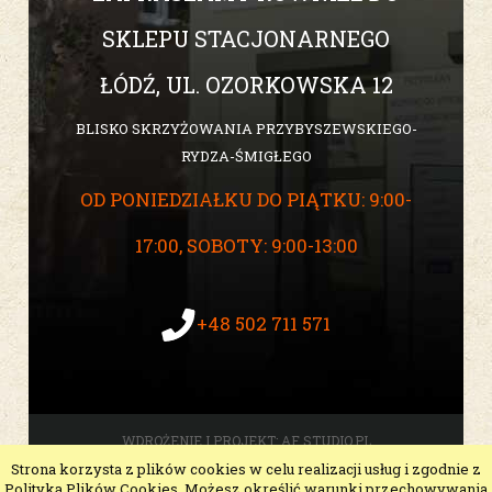
SKLEPU STACJONARNEGO
ŁÓDŹ, UL. OZORKOWSKA 12
BLISKO SKRZYŻOWANIA PRZYBYSZEWSKIEGO-
RYDZA-ŚMIGŁEGO
OD PONIEDZIAŁKU DO PIĄTKU: 9:00-
17:00, SOBOTY: 9:00-13:00
+48 502 711 571
WDROŻENIE I PROJEKT:
AF STUDIO.PL
Strona korzysta z plików cookies w celu realizacji usług i zgodnie z
pokaż pełną wersję strony
Polityką Plików Cookies. Możesz określić warunki przechowywania