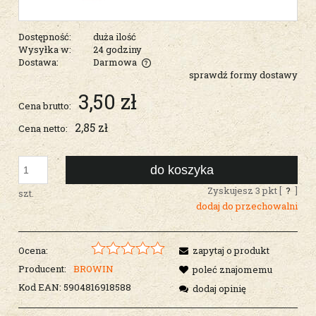
Dostępność:
duża ilość
Wysyłka w:
24 godziny
Dostawa:
Darmowa
sprawdź formy dostawy
Cena nie zawiera ewentualnych kosztów płatności
3,50 zł
Cena brutto:
2,85 zł
Cena netto:
do koszyka
Zyskujesz
3
pkt [
?
]
szt.
dodaj do przechowalni
Ocena:
zapytaj o produkt
Producent:
BROWIN
poleć znajomemu
Kod EAN:
5904816918588
dodaj opinię