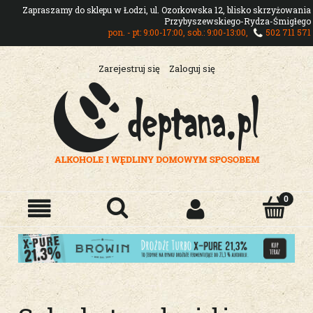
Zapraszamy do sklepu w Łodzi, ul. Ozorkowska 12, blisko skrzyżowania
Przybyszewskiego-Rydza-Śmigłego
pon. - pt: 9:00-17:00, sob.: 9:00-13:00,
502 711 571
Zarejestruj się
Zaloguj się