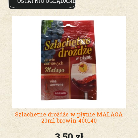
OSTATNIO OGLĄDANE
Szlachetne drożdże w płynie MALAGA
20ml browin 400140
3,50 zł