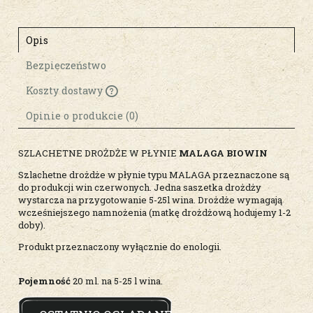
Opis
Bezpieczeństwo
Koszty dostawy
Cena nie zawiera ewentualnych kosztów
płatności
Opinie o produkcie (0)
SZLACHETNE DROŻDŻE W PŁYNIE
MALAGA BIOWIN
Szlachetne drożdże w płynie typu MALAGA przeznaczone są
do produkcji win czerwonych. Jedna saszetka drożdży
wystarcza na przygotowanie 5-25l wina. Drożdże wymagają
wcześniejszego namnożenia (matkę drożdżową hodujemy 1-2
doby).
Produkt przeznaczony wyłącznie do enologii.
Pojemność
20 ml. na 5-25 l wina.