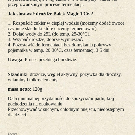
przeprowadzonym procesie fermentacji.
Jak stosować drożdże Balck Magic TC6 ?
1. Rozpuścić cukier w ciepłej wodzie (możemy dodać owoce
czy inne składniki które chcemy fermentować).
2. Dolać wody do 25L (do temp. 25-30°C).
3. Wsypać drożdże, dobrze wymieszać.
4. Pozostawić do fermentacji bez domykania pokrywy
pojemnika w temp. 20-30°C, czas fermentacji 3-5 dni.
Uwaga
: Proces przebiega burzliwie.
Składniki
: drożdże, węgiel aktywny, pożywka dla drożdży,
witaminy i mikroelementy.
masa netto:
120g
Data minimalnej przydatności do spożycia/nr partii, kraj
pochodzenia na opakowaniu.
Przechowywać w suchym, chłodnym miejscu, niedostępnym
dla dzieci.
Uwaga!