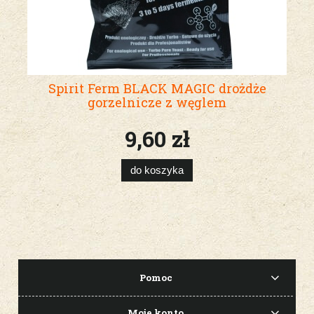
Spirit Ferm BLACK MAGIC drożdże
gorzelnicze z węglem
9,60 zł
do koszyka
Pomoc
Moje konto