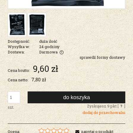
Dostępność:
duża ilość
Wysyłka w:
24 godziny
Dostawa:
Darmowa
sprawdź formy dostawy
Cena nie zawiera ewentualnych kosztów płatności
9,60 zł
Cena brutto:
7,80 zł
Cena netto:
do koszyka
Zyskujesz
9
pkt [
?
]
szt.
dodaj do przechowalni
Ocena:
zapytaj o produkt