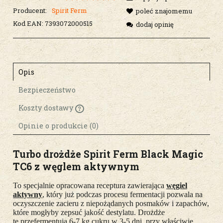
Producent:
Spirit Ferm
poleć znajomemu
Kod EAN:
7393072000515
dodaj opinię
Opis
Bezpieczeństwo
Koszty dostawy
Cena nie zawiera ewentualnych kosztów
płatności
Opinie o produkcie (0)
Turbo drożdże Spirit Ferm Black Magic
TC6 z węglem aktywnym
To specjalnie opracowana receptura zawierająca
węgiel
aktywny
, który już podczas procesu fermentacji pozwala na
oczyszczenie zacieru z niepożądanych posmaków i zapachów,
które mogłyby zepsuć jakość destylatu. Drożdże
te przefermentują 6-7 kg cukru w 3-5 dni, przy właściwie