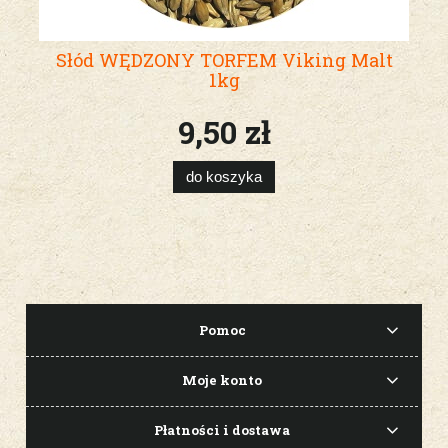
Słód WĘDZONY TORFEM Viking Malt
1kg
9,50 zł
do koszyka
Pomoc
Moje konto
Płatności i dostawa