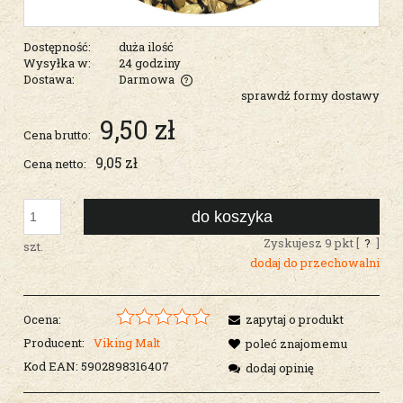
Dostępność:
duża ilość
Wysyłka w:
24 godziny
Dostawa:
Darmowa
sprawdź formy dostawy
Cena nie zawiera ewentualnych kosztów płatności
9,50 zł
Cena brutto:
9,05 zł
Cena netto:
do koszyka
Zyskujesz
9
pkt [
?
]
szt.
dodaj do przechowalni
Ocena:
zapytaj o produkt
Producent:
Viking Malt
poleć znajomemu
Kod EAN:
5902898316407
dodaj opinię