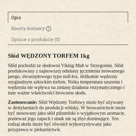
Opis
Koszty dostawy
Cena nie zawiera ewentualnych kosztów
płatności
Opinie o produkcie (0)
Słód WĘDZONY TORFEM 1kg
Słód pochodzi ze słodowni Viking Malt w Strzegomiu. Słód
produkowany z najnowszej odmiany jęczmienia browarnego
jarego, dwurzędowego typu null-lox, delikatnie wędzony
oryginalnym szkockim torfem. Niska temperatura suszenia i
wędzenia nie wpływa na zmianę działania enzymatycznego i
inne ważne właściwości browarne słodu.
Zastosowanie:
Słód Wędzony Torfowy może być używany
w destylarniach do produkcji whisky. W browarnictwie może
być stosowany jako słód pilzneński o wyjątkowym aromacie,
ponieważ jego zapach i smak nie są zbyt dominujące. Ten
rodzaj słodu może być również wykorzystywany jako
przyprawa w piekarnictwie.