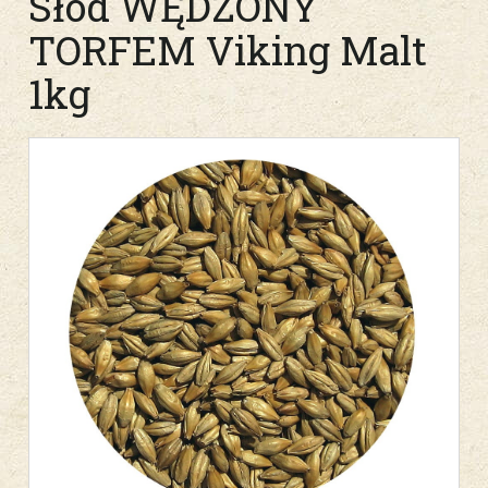
Słód WĘDZONY
TORFEM Viking Malt
1kg