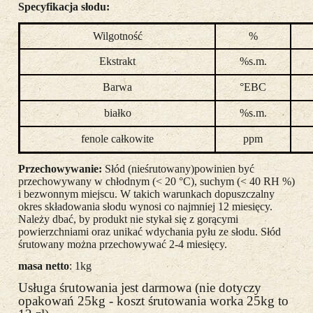
Specyfikacja słodu:
Wilgotność
%
Ekstrakt
%s.m.
Barwa
°EBC
białko
%s.m.
fenole całkowite
ppm
Przechowywanie:
Słód (nieśrutowany)powinien być
przechowywany w chłodnym (< 20 °C), suchym (< 40 RH %)
i bezwonnym miejscu. W takich warunkach dopuszczalny
okres składowania słodu wynosi co najmniej 12 miesięcy.
Należy dbać, by produkt nie stykał się z gorącymi
powierzchniami oraz unikać wdychania pyłu ze słodu. Słód
śrutowany można przechowywać 2-4 miesięcy.
masa netto
: 1kg
Usługa śrutowania jest darmowa (nie dotyczy
opakowań 25kg - koszt śrutowania worka 25kg to