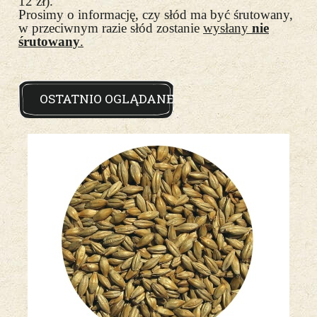
12 zł).
Prosimy o informację, czy słód ma być śrutowany,
w przeciwnym razie słód zostanie
wysłany
nie
śrutowany
.
OSTATNIO OGLĄDANE