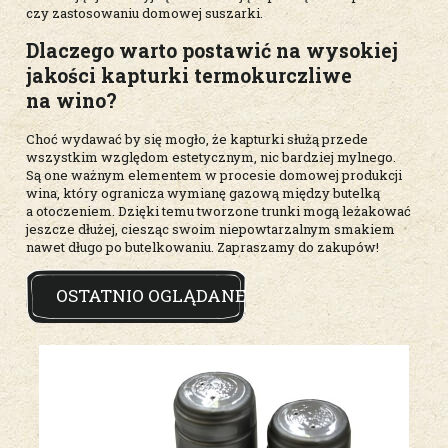
czy zastosowaniu domowej suszarki.
Dlaczego warto postawić na wysokiej
jakości kapturki termokurczliwe
na wino?
Choć wydawać by się mogło, że kapturki służą przede
wszystkim względom estetycznym, nic bardziej mylnego.
Są one ważnym elementem w procesie domowej produkcji
wina, który ogranicza wymianę gazową między butelką
a otoczeniem. Dzięki temu tworzone trunki mogą leżakować
jeszcze dłużej, ciesząc swoim niepowtarzalnym smakiem
nawet długo po butelkowaniu. Zapraszamy do zakupów!
OSTATNIO OGLĄDANE