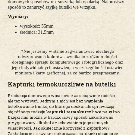
domowych sposobów np. suszarką lub opalarką. Najprostszy
sposób to zanurzyć szyjkę butelki we wrzątku.
Wymiary:
wysokość: 55mm
średnica: 31,5mm
*Nie jesteśmy w stanie zagwarantować idealnego
odwzorowania kolorów - wynika to z różnorodności
dostępnego sprzętu komputerowego i fotograficznego oraz
jego indywidualnych ustawień, a w szczególności ustawień
monitora i karty graficznej, za co bardzo przepraszamy.
Kapturki termokurczliwe na butelki
Produkcja domowego wina niesie za sobą wiele radości,
ale też wyzwań. Jednym z nich jest bez wątpienia
butelkowanie trunku, do którego doskonale sprawdzają
się różnego rodzaju
kapturki termokurczliwe na wino
.
Dzięki nim można w bardzo łatwy sposób zakorkować
przygotowany alkohol z zachowaniem jego cennych
właściwości. Jak skutecznie korzystać z kapturków?
Zakładając je na szyjkę i obkurczając np. dzięki obtapiarce