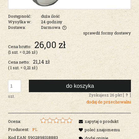
Dostępność:
duża ilość
Wysyłka w:
24 godziny
Dostawa:
Darmowa
sprawdź formy dostawy
Cena nie zawiera ewentualnych kosztów płatności
26,00 zł
Cena brutto:
(1
szt.
=
0,26 zł
)
21,14 zł
Cena netto:
( 1
szt.
=
0,21 zł
)
do koszyka
Zyskujesz
26
pkt [
?
]
szt.
dodaj do przechowalni
Ocena:
zapytaj o produkt
Producent:
PL
poleć znajomemu
Kod EAN:
5902898318883
dodaj opinię