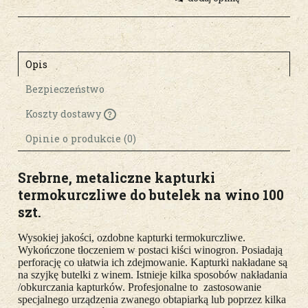
Opis
Bezpieczeństwo
Koszty dostawy
Cena nie zawiera ewentualnych kosztów
płatności
Opinie o produkcie (0)
Srebrne, metaliczne kapturki
termokurczliwe do butelek na wino 100
szt.
Wysokiej jakości, ozdobne kapturki termokurczliwe.
Wykończone tłoczeniem w postaci kiści winogron. Posiadają
perforację co ułatwia ich zdejmowanie. Kapturki nakładane są
na szyjkę butelki z winem. Istnieje kilka sposobów nakładania
/obkurczania kapturków. Profesjonalne to zastosowanie
specjalnego urządzenia zwanego obtapiarką lub poprzez kilka