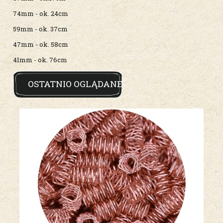
74mm - ok. 24cm
59mm - ok. 37cm
47mm - ok. 58cm
41mm - ok. 76cm
OSTATNIO OGLĄDANE