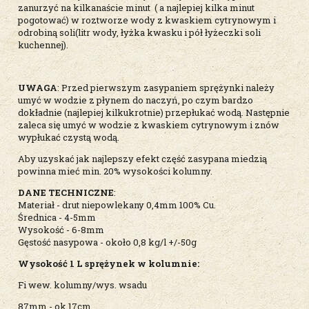
zanurzyć na kilkanaście minut ( a najlepiej kilka minut
pogotować) w roztworze wody z kwaskiem cytrynowym i
odrobiną soli(litr wody, łyżka kwasku i pół łyżeczki soli
kuchennej).
UWAGA
: Przed pierwszym zasypaniem sprężynki należy
umyć w wodzie z płynem do naczyń, po czym bardzo
dokładnie (najlepiej kilkukrotnie) przepłukać wodą. Następnie
zaleca się umyć w wodzie z kwaskiem cytrynowym i znów
wypłukać czystą wodą.
Aby uzyskać jak najlepszy efekt część zasypana miedzią
powinna mieć min. 20% wysokości kolumny.
DANE TECHNICZNE
:
Materiał - drut niepowlekany 0,4mm 100% Cu.
Średnica - 4-5mm
Wysokość - 6-8mm
Gęstość nasypowa - około 0,8 kg/l +/-50g
Wysokość 1 L sprężynek w kolumnie:
Fi wew. kolumny/wys. wsadu
87mm - ok.17cm