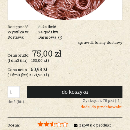
Dostępność:
duża ilość
Wysyłka w:
24 godziny
Dostawa:
Darmowa
sprawdź formy dostawy
Cena nie zawiera ewentualnych kosztów płatności
75,00 zł
Cena brutto:
(1
dm3 (litr)
=
150,00 zł
)
60,98 zł
Cena netto:
( 1
dm3 (litr)
=
121,96 zł
)
do koszyka
Zyskujesz
75
pkt [
?
]
dm3 (litr)
dodaj do przechowalni
Ocena:
zapytaj o produkt