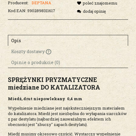
Producent:
DEPTANA
poleć znajomemu
Kod EAN:
5902898311617
dodaj opinię
Opis
Koszty dostawy
Cena nie zawiera ewentualnych kosztów
płatności
Opinie o produkcie (0)
SPRĘŻYNKI PRYZMATYCZNE
miedziane DO KATALIZATORA
Miedź, drut niepowlekany 0,4 mm
Wypełnienie miedziane jest najskuteczniejszym materiałem
do katalizatora. Miedź jest niezbędna do wyłapania siarczków
z par destylatu (najbardziej zauważalnym efektem ich
obecności jest "zbuczy" zapach destylatu).
Miedź musimy okresowo czyścić. Wystarczy wypełnienie