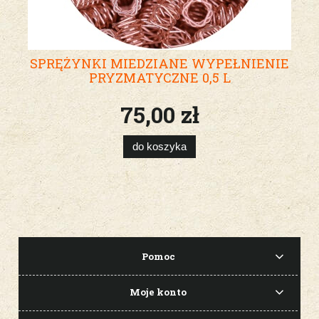
SPRĘŻYNKI MIEDZIANE WYPEŁNIENIE
PRYZMATYCZNE 0,5 L
75,00 zł
do koszyka
Pomoc
Moje konto