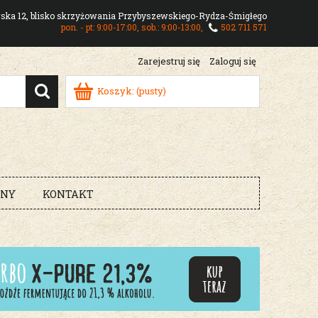
owska 12, blisko skrzyżowania Przybyszewskiego-Rydza-Śmigłego
pon. - pt: 9:00-17:00, sob.: 9:00-13:00,
502 711 571
Zarejestruj się
Zaloguj się
Koszyk:
(pusty)
RNY
KONTAKT