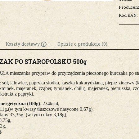
Producent
Kod EAN:
Koszty dostawy
Opinie o produkcie (0)
ZAK PO STAROPOLSKU
Cena nie zawiera
500g
ewentualnych kosztów
 mieszanka przypraw do przyrządzenia pieczonego kurczaka po star
płatności
: sól, jałowiec, papryka słodka, kaszka kukurydziana, pieprz ziołowy 
kminek, majeranek, cząber, tymianek, chilli), majeranek, pietruszka, czo
kstrakt z papryki.
nergetyczna (100g)
: 234kcal,
,11g,(w tym kwasy tłuszczowe nasycone 0,67g),
ny 33,35g, (w tym cukry 3,18g),
0,75g,
22g,
g.