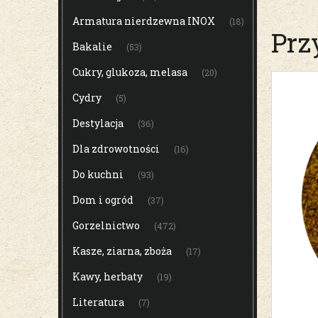
Armatura nierdzewna INOX
(18)
Prz
Bakalie
(53)
Cukry, glukoza, melasa
(20)
Cydry
(5)
Destylacja
(36)
Dla zdrowotności
(16)
Do kuchni
(93)
Dom i ogród
(37)
Gorzelnictwo
(472)
Kasze, ziarna, zboża
(17)
Kawy, herbaty
(19)
Literatura
(7)