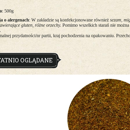
o
: 500g
a o alergenach
: W zakładzie są konfekcjonowane również
sezam, mig
awierające gluten, różne orzechy.
Pomimo wszelkich starań nie można
.
malnej przydatności/nr partii, kraj pochodzenia na opakowaniu. Prz
TATNIO OGLĄDANE