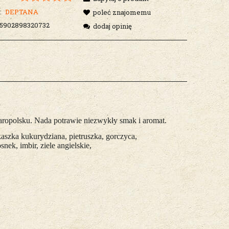
:
DEPTANA
poleć znajomemu
5902898320732
dodaj opinię
opolsku. Nada potrawie niezwykły smak i aromat.
(kaszka kukurydziana, pietruszka, gorczyca,
snek, imbir, ziele angielskie,