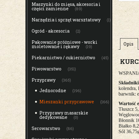
Maszynki do mięsa, akcesoria i
części zamienne
(89)
Narzędzia i sprzęt warsztatowy
(1)
Ogród - akcesoria
(2)
Pakowanie próżniowe - worki
Opis
moletowane i rękawy
(19)
Piekarnictwo / cukiernictwo
(45)
KURC
Piwowarstwo
(351)
WSPANIAŁA
Przyprawy
(365)
Składniki
kolendra, 
Jednorodne
(196)
barwnik: e
Mieszanki przyprawowe
(166)
Wartość e
Tłuszcz 5
Przyprawy masarskie
Węglowoda
dedykowane
(0)
Błonnik 1
Białko 8,
Serowarstwo
(86)
Sól 36,75