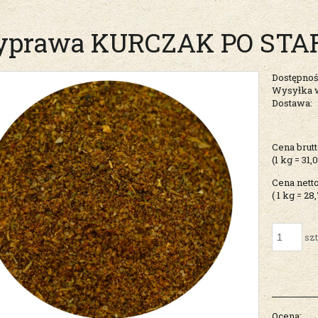
yprawa KURCZAK PO STA
Dostępnoś
Wysyłka 
Dostawa:
Cena nie zawiera ew
Cena brutt
kosztów płatności
(1
kg
=
31,
Cena netto
( 1
kg
=
28,
szt
Ocena: