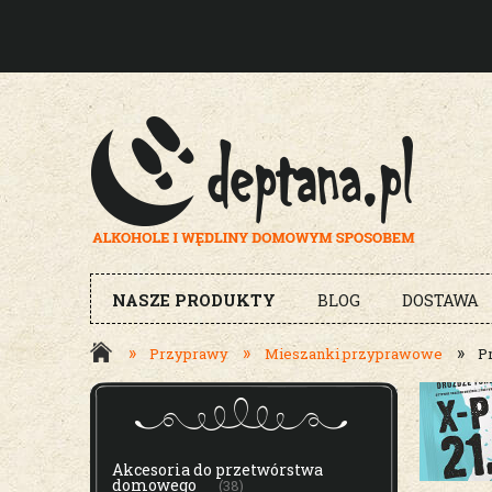
NASZE PRODUKTY
BLOG
DOSTAWA
»
»
»
Przyprawy
Mieszanki przyprawowe
P
MENU
Akcesoria do przetwórstwa
domowego
(38)