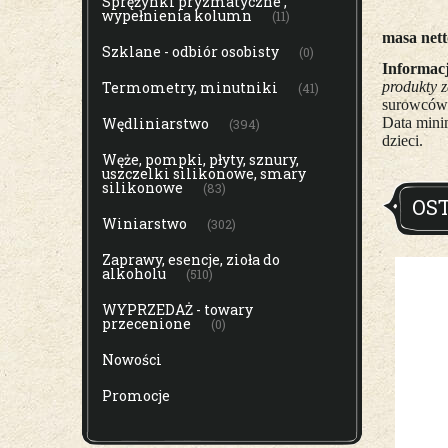
Sprężynki pryzmatyczne ,
wypełnienia kolumn
(11)
masa nett
Szklane - odbiór osobisty
(0)
Informacj
Termometry, minutniki
produkty z
(41)
surowców
Wędliniarstwo
Data mini
(394)
dzieci.
Węże, pompki, płyty, sznury,
uszczelki silikonowe, smary
silikonowe
(83)
OS
Winiarstwo
(302)
Zaprawy, esencje, zioła do
alkoholu
(510)
WYPRZEDAŻ - towary
przecenione
(0)
Nowości
Promocje