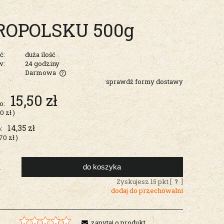
ROPOLSKU 500g
ć:
duża ilość
w:
24 godziny
Darmowa
sprawdź formy dostawy
entualnych
15,50 zł
o:
00 zł
)
14,35 zł
:
70 zł
)
do koszyka
.
Zyskujesz
15
pkt [
?
]
dodaj do przechowalni
zapytaj o produkt